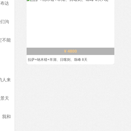
了布达
我们沟
定不能
¥ 4800
拉萨+纳木错+羊湖、日喀则、珠峰 8天
的人来
红景天
。我和