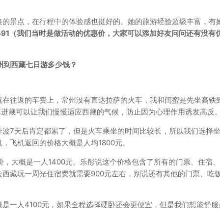
典的景点，在行程中的体验感也挺好的。她的旅游经验超级丰富，有
99591（我们当时是做活动的优惠价，大家可以添加好友问问还有没有
就在往返的车费上，常州没有直达拉萨的火车，我和闺蜜是先坐高铁
车进藏可以让我们慢慢适应西藏的气候，防止因为心理作用诱发高反
奔波7天后肯定都累了，但是火车乘坐的时间比较长，所以我们选择
，飞机返回的价格大概是人均1800元。
价，大概是一人1400元。乐彤说这个价格包含了所有的门票、住宿
西藏玩一周光住宿费就需要900元左右，别说还有其他的门票、吃
是一人4100元，如果全程选择硬卧还会更便宜，但是我们想能舒服