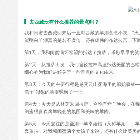
去西藏玩有什么推荐的景点吗？
我和闺蜜去西藏回来后一直对西藏的羊湖念念不忘，“天
能明白羊湖真的是名不虚传，还有雄伟的布达拉宫，下
第1天：我和闺蜜满怀希望的抵达了拉萨，乐彤早早的
第2天：从拉萨出发，我们途径拉林高速抵达美丽的巴
细心的为我们讲解关于一些景点的文化由来。
第3天：今天的主要行程是感受云山雾海里的原始森林—
包子”狠狠的英姿飒爽了一把。
第4天：今天是从林芝返回拉萨，今晚有烤羊晚会，在
闺蜜很喜欢烤羊晚会的氛围和美味的羊肉。
第5天：今天去往的是圣湖—羊卓雍错（又称羊湖），
套旅拍，对我和闺蜜两个女孩子来说，还有什么比美美