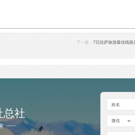
下一篇：
7日拉萨旅游最佳线路
姓名
社总社
家