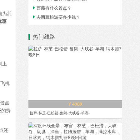

西藏有什么景点？
她为我

去西藏旅游要多少钱？
优惠
热门线路
到上
。
坐飞机
、景点
¥ 4380
饭的费
拉萨-林芝-巴松错-鲁朗-大峡谷-羊湖-
点还