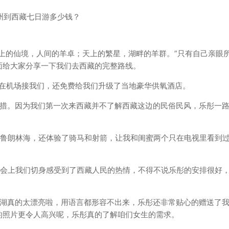
上的仙境，人间的羊卓；天上的繁星，湖畔的羊群。”只有自己亲眼
面给大家分享一下我们去西藏的完整路线。
就在机场接我们，还免费给我们升级了当地豪华供氧酒店。
松措。因为我们第一次来西藏并不了解西藏这边的民俗民风，乐彤一
鲁朗林海，还体验了骑马和射箭，让我和闺蜜两个只在电视里看到过
晚会上我们切身感受到了西藏人民的热情，不得不说乐彤的安排很好
羊湖真的太漂亮啦，用语言都形容不出来，乐彤还非常贴心的赠送了
的照片更令人高兴呢，乐彤真的了解咱们女生的需求。