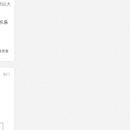
所以大
系
乐
佳答案
热门