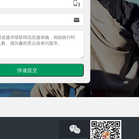


