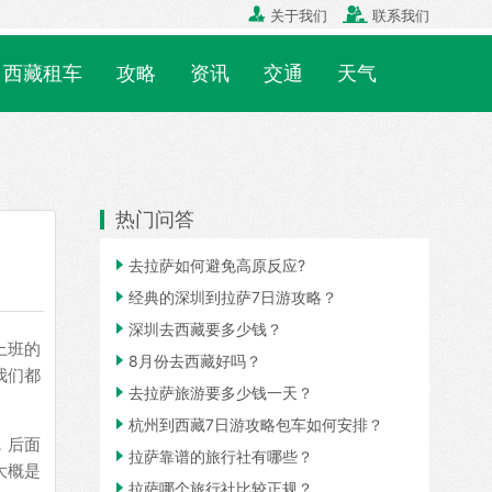


关于我们
联系我们
西藏租车
攻略
资讯
交通
天气
热门问答

去拉萨如何避免高原反应?

经典的深圳到拉萨7日游攻略？

深圳去西藏要多少钱？
上班的

8月份去西藏好吗？
我们都

去拉萨旅游要多少钱一天？

杭州到西藏7日游攻略包车如何安排？
，后面

拉萨靠谱的旅行社有哪些？
大概是

拉萨哪个旅行社比较正规？