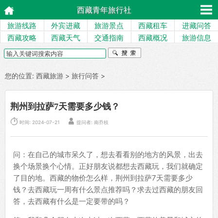
西藏青年旅行社
旅游线路
外宾进藏
旅游景点
西藏租车
进藏问答
西藏攻略
西藏天气
交通指南
西藏概况
旅游信息
您的位置:
西藏旅游
>
旅行问答
>
荆州到拉萨7天需要多少钱？


时间: 2024-07-21
提问者:
南乔枝
问：在自己的城市呆久了，想去看看别的地方的风景，出去
换个场景换个心情。正好朋友说都想去西藏玩，我们就确定
了目的地。西藏的物价怎么样，荆州到拉萨7天需要多少
钱？去西藏玩一周有什么景点推荐吗？求去过西藏的朋友回
答，去西藏有什么是一定要带的吗？