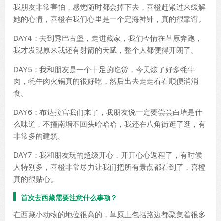
我朋友非常害怕，感觉随时都会掉下去，喜橙赶紧过来缓解
她的心情，喜橙在我们心里是一个定海神针，真的很靠谱。
DAY4：去到秀巴古堡，走进藏家，我们今情在草原奔跑，
我才发现原来我还有射箭的天赋，整个人都便得开朗了。
DAY5：我和朋友是一个十足的吃货，今天炫了好多牦牛
肉，牦牛肉火锅真的很好吃，然后出去走走看看顺便消消
食。
DAY6：布达拉宫我们来了，我朋友说一定要尝尝白墙是什
么味道，不撞南墙不回头哈哈哈，我还在八角街逛了逛，有
非常多的建筑。
DAY7：我和朋友玩的超级开心，开开心心返程了，有时候
人特别多，喜橙非常尽力让我们把所有景点都看到了，喜橙
真的很贴心。
首次去西藏需要注意什么事项？
在西藏小动物的地位很高的，草原上包括路边都聚集着很多