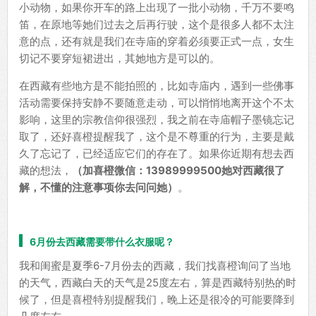
小动物，如果你开车的路上出现了一批小动物，千万不要鸣
笛，在原地等她们过去之后再行驶，这个是很多人都不太注
意的点，还有就是我们在寺庙的穿着必须要正式一点，女生
切记不要穿短裙进出，其她地方是可以的。
在西藏有些地方是不能拍照的，比如寺庙内，遇到一些佛事
活动需要保持安静不要随意走动，可以悄悄地离开这个不太
影响，这里的宗教信仰很强烈，我之前在寺庙帽子墨镜忘记
取了，还好喜橙提醒我了，这个是不尊重的行为，主要是戴
久了忘记了，已经适应它们的存在了。如果你近期有想去西
藏的想法，
（加喜橙微信：
13989999500
她对西藏很了
解，不懂的注意事项你去问问她）
。
6月份去西藏需要带什么衣服呢？
我和闺蜜是夏季6-7月份去的西藏，我们找喜橙询问了当地
的天气，西藏白天的天气是25度左右，算是西藏特别热的时
候了，但是喜橙特别提醒我们，晚上还是很冷的可能要降到