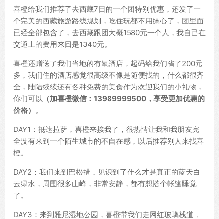
喜橙给我们推荐了去西藏7日的一个团特别优惠，还发了一
个完美的西藏旅游路线规划，吃住玩都不用操心了，团里面
已经全部包含了，去西藏跟团大概1580元一个人，我自己在
交通上的费用来回是1340元。
喜橙还赠送了我们当地的有氧酒店，起码给我们省了200元
多，我们住的酒店感觉很高级不像是随便找的，什么都很齐
全，陆陆续续还有各种免费的美食作为欢迎我们的小礼物，
你们可以
（加喜橙微信：
13989999500
，享受更加优惠的
价格）
。
DAY1：抵达拉萨，喜橙来接我了，很热情让我和我朋友完
全没有来到一个陌生城市的不自在感，以后推荐别人来找喜
橙。
DAY2：我们来到巴松措，见识到了什么才是真正的蓝天白
云绿水，周围很多山峰，非常安静，都有想搭个帐篷睡觉
了。
DAY3：来到雅尼湿地公园，喜橙带我们走网红玻璃栈道，