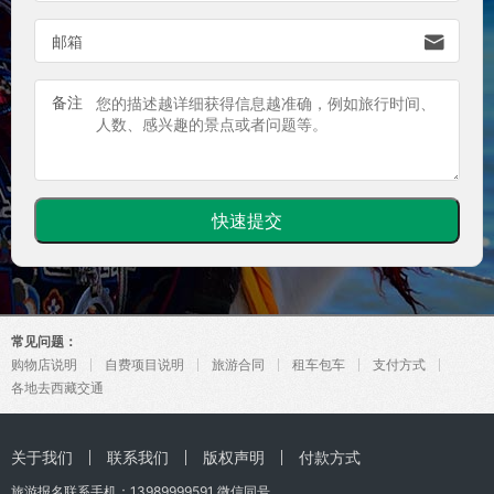

邮箱
备注
常见问题：
购物店说明
自费项目说明
旅游合同
租车包车
支付方式
各地去西藏交通
关于我们
联系我们
版权声明
付款方式
旅游报名联系手机：
13989999591
微信同号