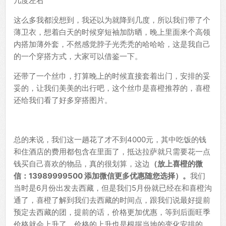
几度左右
这么多我都没想到，我还以为就降到几度，所以我们带了个
薄卫衣，想着白天的时候穿短袖加防晒，晚上里面来个高领
内搭加薄外套，不然感觉脖子光秃秃的哈哈哈，这是我自己
的一个穿搭方式，大家可以借鉴一下。
还带了一个丝巾，打算晚上的时候直接套着出门，安排的妥
妥的，让我们美美的出行吧，这个丝巾是喜橙推荐的，喜橙
还给我们看了好多穿搭图片。
总的来说，我们这一趟花了才不到4000元，其中吃饭的钱
和住酒店的费用都包含在里面了，抵达拉萨就只需要花一点
钱买自己喜欢的物品，真的很划算，这边
（放上喜橙的微
信：
13989999500
添加微信更多优惠随您选择）。
我们
当时是6月份出发去西藏，但是我们5月份就已经在和喜橙沟
通了，喜橙了解到我们去西藏的时间点，跟我们说最好提前
预定去西藏的团，提前的话，价格更加优惠，等到后面旺季
价格就会上升了，价格的上升也是根据当地的变化安排的，