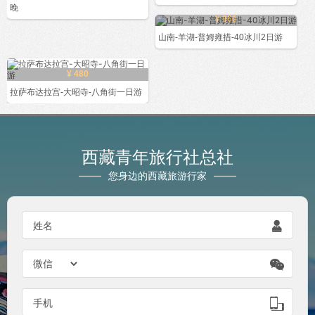
晚
¥ 960
山南-羊湖-普姆雍措-40冰川2日游
¥ 480
拉萨布达拉宫-大昭寺-八角街一日游
西藏青年旅行社总社
您身边的西藏旅游行家

姓名


手机