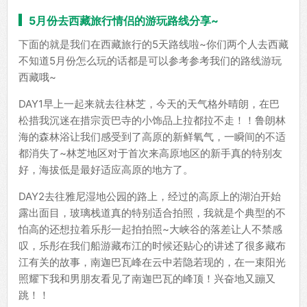
5月份去西藏旅行情侣的游玩路线分享~
下面的就是我们在西藏旅行的5天路线啦~你们两个人去西藏
不知道5月份怎么玩的话都是可以参考参考我们的路线游玩
西藏哦~
DAY1早上一起来就去往林芝，今天的天气格外晴朗，在巴
松措我沉迷在措宗贡巴寺的小饰品上拉都拉不走！！鲁朗林
海的森林浴让我们感受到了高原的新鲜氧气，一瞬间的不适
都消失了~林芝地区对于首次来高原地区的新手真的特别友
好，海拔低是最好适应高原的地方了。
DAY2去往雅尼湿地公园的路上，经过的高原上的湖泊开始
露出面目，玻璃栈道真的特别适合拍照，我就是个典型的不
怕高的还想拉着乐彤一起拍拍照~大峡谷的落差让人不禁感
叹，乐彤在我们船游藏布江的时候还贴心的讲述了很多藏布
江有关的故事，南迦巴瓦峰在云中若隐若现的，在一束阳光
照耀下我和男朋友看见了南迦巴瓦的峰顶！兴奋地又蹦又
跳！！