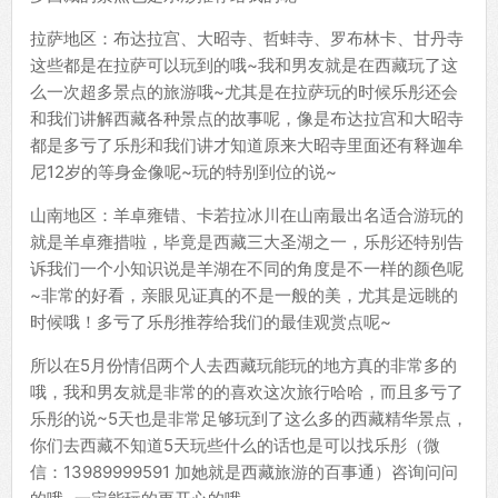
拉萨地区：布达拉宫、大昭寺、哲蚌寺、罗布林卡、甘丹寺
这些都是在拉萨可以玩到的哦~我和男友就是在西藏玩了这
么一次超多景点的旅游哦~尤其是在拉萨玩的时候乐彤还会
和我们讲解西藏各种景点的故事呢，像是布达拉宫和大昭寺
都是多亏了乐彤和我们讲才知道原来大昭寺里面还有释迦牟
尼12岁的等身金像呢~玩的特别到位的说~
山南地区：羊卓雍错、卡若拉冰川在山南最出名适合游玩的
就是羊卓雍措啦，毕竟是西藏三大圣湖之一，乐彤还特别告
诉我们一个小知识说是羊湖在不同的角度是不一样的颜色呢
~非常的好看，亲眼见证真的不是一般的美，尤其是远眺的
时候哦！多亏了乐彤推荐给我们的最佳观赏点呢~
所以在5月份情侣两个人去西藏玩能玩的地方真的非常多的
哦，我和男友就是非常的的喜欢这次旅行哈哈，而且多亏了
乐彤的说~5天也是非常足够玩到了这么多的西藏精华景点，
你们去西藏不知道5天玩些什么的话也是可以找乐彤（微
信：13989999591 加她就是西藏旅游的百事通）咨询问问