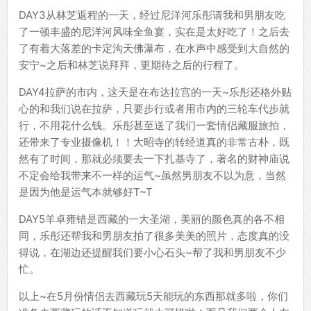
DAY3从林芝返程的一天，经过尼洋河乐彤请我和男朋友吃
了一顿丰盛的尼洋河风味全鱼宴，实在是太好吃了！之后去
了有着大落差的卡定沟天佛瀑布，在水声中感受到大自然的
安宁~之后和林芝说拜拜，更期待之后的行程了。
DAY4拉萨的市内，这天是在布达拉宫的一天~乐彤还格外贴
心的和我们说在拉萨，只要步行或者用市内的三轮车代步就
行，不用花什么钱。乐彤甚至送了我们一套情侣藏服旅拍，
还带来了专业摄像机！！大昭寺的转经道真的非常古朴，既
然有了时间，那就必须要去一下扎基寺了，著名的财神庙说
不定会给我带来不一样的运气~虽然男朋友不以为意，当然
是因为他是运气本就够好T~T
DAY5羊卓雍错是西藏的一大圣湖，美丽的颜色真的各不相
同，乐彤还帮我和男朋友拍了很多美美的照片，态度真的没
得说，在湖边还提醒我们要小心石头~帮了我和男朋友不少
忙。
以上~在5月份情侣去西藏玩5天能玩的东西那就多啦，你们