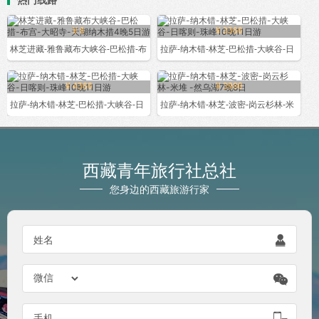
¥ 0
¥ 3360
林芝进藏-雅鲁藏布大峡谷-巴松措-布
拉萨-纳木错-林芝-巴松措-大峡谷-日
¥ 4360
¥ 3980
拉萨-纳木错-林芝-巴松措-大峡谷-日
拉萨-纳木错-林芝-波密-岗云杉林-米
西藏青年旅行社总社
您身边的西藏旅游行家

姓名


手机