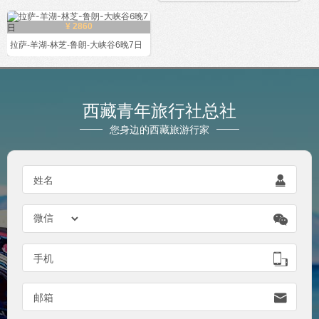
¥ 2860
拉萨-羊湖-林芝-鲁朗-大峡谷6晚7日
西藏青年旅行社总社
您身边的西藏旅游行家

姓名


手机

邮箱