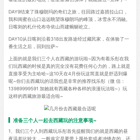
DAY9结束了珠穆朗玛的奇幻之旅，往回路过嘉措拉山口，
我和闺蜜在山口远远眺望珠穆朗玛的峰顶，冰雪永不消融。
日喀则的札什伦布寺依山而建蜿蜒屹立。
DAY10从日喀则沿着318出发路途经过藏民家，在体验了一
番生活之后，回到拉萨~
上面的就是我们三个人在西藏的游玩啦~因为有着乐彤在我
们玩西藏的时候是真的完全没有花费任何心力的，路上就是
直接享受为主哈哈~这10天在4月份玩这简直就是舒适到爆
呢~你们去西藏玩的话我也是非常的推荐找乐彤（微 信：
13989999591 加她就有西藏各种各样的浪漫玩法啦~）玩
这样的西藏旅游最适合啦~
准备三个人一起去西藏玩的注意事项~
1、我们三个人到西藏玩乐彤首先提醒我们的就是西藏的昼
夜温差比较大，一般肯定是要带上厚外套或者冲锋衣的，还