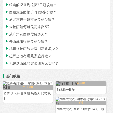

经典的深圳到拉萨7日游攻略？

西藏旅游团报价7日游多少钱？

从北京去一趟拉萨要多少钱？

去拉萨如何避免高原反应?

从广州到西藏需要多久？

去西蔵旅行需要多少钱？

杭州到拉萨旅游费用需要多少？

拉萨当地有哪几家旅行社？

无锡到西藏旅游跟团怎么安排？
热门线路
¥ 280
¥ 3080
纳木错一日游
拉萨-纳木措-日喀则-珠峰大本营7晚
8
¥ 0
阿里大北线+纳木错+拉萨 14天13晚