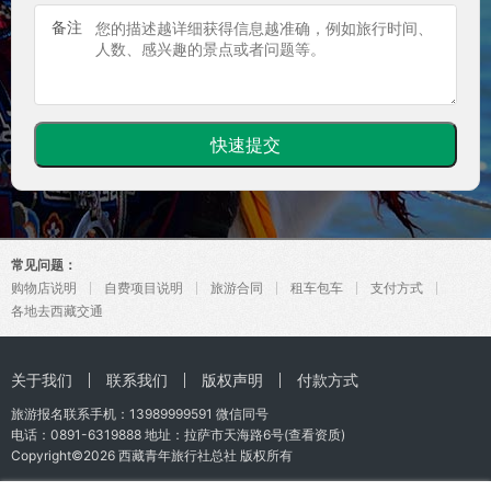
备注
常见问题：
购物店说明
自费项目说明
旅游合同
租车包车
支付方式
各地去西藏交通
关于我们
联系我们
版权声明
付款方式
旅游报名联系手机：
13989999591
微信同号
电话：0891-6319888 地址：拉萨市天海路6号(
查看资质
)
Copyright©2026
西藏青年旅行社总社
版权所有