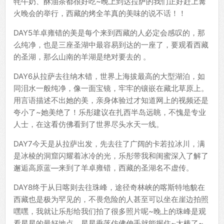
牦牛奶、酥油茶都很好吃~晚上到达拉萨的我们正好赶上篝
火晚会的举行，西藏的烤全羊真的美味的说不话！！
DAY5羊卓雍错的美是每个来到西藏的人必定会感叹的，那
么纯净，也是三座圣湖中最容易到达的一座了，要观看西藏
的圣湖，那么山南的羊湖是绝对要去的 。
DAY6从拉萨去往纳木错，世界上海拔最高的大型湖泊，如
同泪水一般纯净，像一面宝镜，牢牢的镶嵌在藏北草原上。
用言语描述不出她的美，亲身体验过才知道网上的视频还是
夸小了~她美绝了！乐彤建议在扎西半岛远眺，不愧是专业
人士，在这看仿佛看到了世界尽头水天一线。
DAY7今天是从拉萨出发，先去往了广阔的卡若拉冰川，满
是冰棱的洞窟闪耀着冰冷的光，乐彤带我和闺蜜深入了解了
邂逅高原蓝—来到了羊卓雍错，西藏的圣湖名不虚传。
DAY8终于从日喀则去往珠峰，途径奇林峡的喀斯特地貌在
西藏也是极为罕见的，不畏危险的人甚至可以坐在崖边拍照
嘿嘿，我就让乐彤给我们拍了很多照片呢~晚上的珠峰是观
看星星的最好地点，星星垂落仿佛伸手就能握住~太棒了~