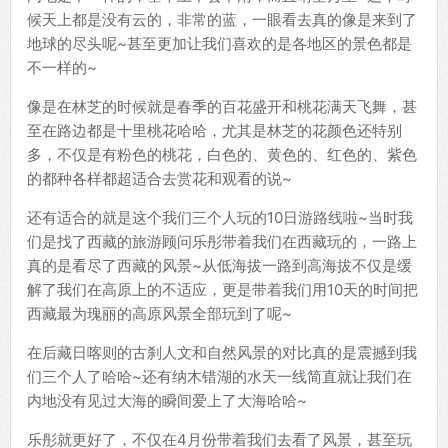
候天上都是没有云的，非常的蓝，一眼看去真的像是来到了
地球的尽头呢~甚至更加让我们喜欢的是各地区的景色都是
不一样的~
像是在林芝的时候就是春季的百花盛开和桃花满天飞舞，甚
至在路边都是十里桃花哈哈，尤其是林芝的花颜色还特别
多，不仅是有粉色的桃花，白色的、黄色的、红色的、紫色
的都种各样都超适合去赏花和观看的说~
还有适合的就是这个我们三个人玩的10日游路线啦~当时我
们是找了西藏的旅游顾问乐彤带着我们在西藏玩的，一路上
真的是看尽了西藏的风景~从低海拔一路到高海拔不仅是缓
解了我们在高原上的不适应，更是带着我们用10天的时间把
西藏最为瑰丽的高原风景全部玩到了呢~
在后藏日喀则的古刹人文和自然风景的对比真的是震撼到我
们三个人了哈哈~还有纳木错湖的水天一线简直就让我们在
内地没有见过大海的瞬间爱上了大海哈哈~
乐彤就更好了，不仅在4月份带着我们去看了风景，甚至玩