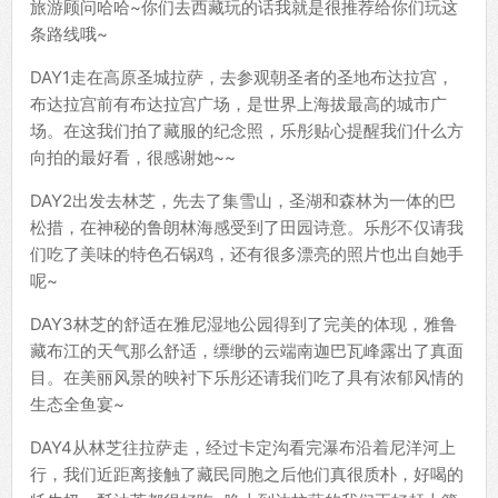
旅游顾问哈哈~你们去西藏玩的话我就是很推荐给你们玩这
条路线哦~
DAY1走在高原圣城拉萨，去参观朝圣者的圣地布达拉宫，
布达拉宫前有布达拉宫广场，是世界上海拔最高的城市广
场。在这我们拍了藏服的纪念照，乐彤贴心提醒我们什么方
向拍的最好看，很感谢她~~
DAY2出发去林芝，先去了集雪山，圣湖和森林为一体的巴
松措，在神秘的鲁朗林海感受到了田园诗意。乐彤不仅请我
们吃了美味的特色石锅鸡，还有很多漂亮的照片也出自她手
呢~
DAY3林芝的舒适在雅尼湿地公园得到了完美的体现，雅鲁
藏布江的天气那么舒适，缥缈的云端南迦巴瓦峰露出了真面
目。在美丽风景的映衬下乐彤还请我们吃了具有浓郁风情的
生态全鱼宴~
DAY4从林芝往拉萨走，经过卡定沟看完瀑布沿着尼洋河上
行，我们近距离接触了藏民同胞之后他们真很质朴，好喝的