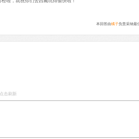
喜橙啦，就祝你们去西藏玩得愉快啦！
本回答由
橘子
负责采纳最