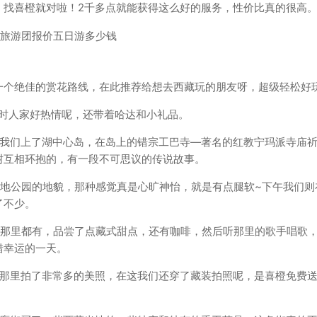
，找喜橙就对啦！2千多点就能获得这么好的服务，性价比真的很高
一个绝佳的赏花路线，在此推荐给想去西藏玩的朋友呀，超级轻松好
当时人家好热情呢，还带着哈达和小礼品。
，我们上了湖中心岛，在岛上的错宗工巴寺—著名的红教宁玛派寺庙
树互相环抱的，有一段不可思议的传说故事。
湿地公园的地貌，那种感觉真是心旷神怡，就是有点腿软~下午我们则
了不少。
乐那里都有，品尝了点藏式甜点，还有咖啡，然后听那里的歌手唱歌
错幸运的一天。
在那里拍了非常多的美照，在这我们还穿了藏装拍照呢，是喜橙免费