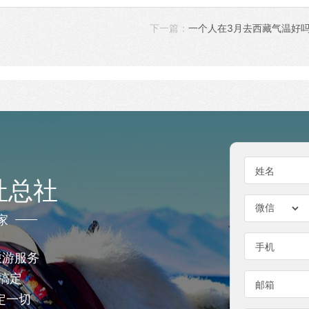
下一篇：
一个人在3月去西藏气温好吗
姓名
社总社
家
手机
旅游服务
搞定
邮箱
定一切