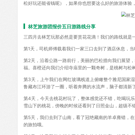
松好玩还能省钱呢），如果你也想要这么好的旅游体验
林芝旅游团报价五日游路线分享
三四月去林芝玩那必然是要赏花花滴！我们的路线就是
第1天，司机师傅载着我们一家三口去到了酒店休息，
第2天，沿着公路一路前行，美丽的巴松措向我们展望
福。喜橙还向我们介绍寺庙里的一颗奇树，是桃树与松
第3天，上午我们在网红玻璃栈道上俯瞰整个雅尼国家
鲁藏布江环游了一圈，听着奔腾的水流声，脑子都清新
第4天，今天去桃花村玩了，整体感觉还不错，吃喝玩
雪山下的桃花，傍晚的时候还看到了日照金山，超级不
第5天，我们去到了山南，看了冠绝藏南的羊卓雍错，
的旅拍哦。