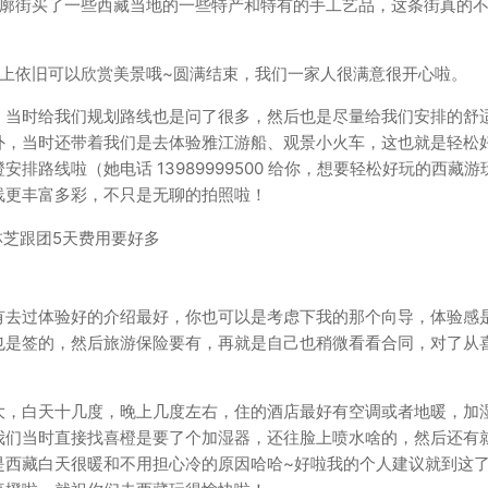
八廓街买了一些西藏当地的一些特产和特有的手工艺品，这条街真的
上依旧可以欣赏美景哦~圆满结束，我们一家人很满意很开心啦。
，当时给我们规划路线也是问了很多，然后也是尽量给我们安排的舒
外，当时还带着我们是去体验雅江游船、观景小火车，这也就是轻松
路线啦（她电话 13989999500 给你，想要轻松好玩的西藏游
线更丰富多彩，不只是无聊的拍照啦！
有去过体验好的介绍最好，你也可以是考虑下我的那个向导，体验感
也是签的，然后旅游保险要有，再就是自己也稍微看看合同，对了从
大，白天十几度，晚上几度左右，住的酒店最好有空调或者地暖，加
我们当时直接找喜橙是要了个加湿器，还往脸上喷水啥的，然后还有
是西藏白天很暖和不用担心冷的原因哈哈~好啦我的个人建议就到这