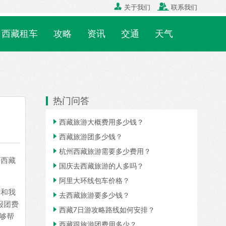


关于我们
联系我们
西藏租车
攻略
资讯
交通
天气
热门问答

西藏旅游大概费用多少钱？

西藏旅游团多少钱？

杭州西藏旅游需要多少费用？
去西藏

国庆去西藏旅游的人多吗？

阿里大环线包车价格？
前和我

去西藏旅游要多少钱？
报团费

西藏7日游攻略路线如何安排？
够帮

西藏跟旅游团费用多少？