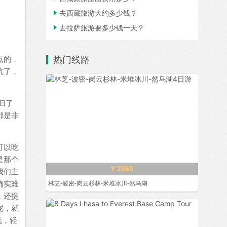

去西藏旅游大约多少钱？

去拉萨旅游要多少钱一天？
点的，
热门线路
坑了，
归了
都是非
可以吃
是那个
¥ 2060
我们主
确实难
林芝-波密-岗云杉林-米堆冰川-然乌湖
，还提
呢，就
玩，轻