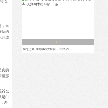
不错吃
适，当
好玩的
玩路线
¥ 0
林芝进藏-雅鲁藏布大峡谷-巴松措-布
是真的
喜橙那
湿器也
就是白
了，希