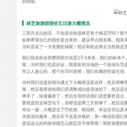
到你啦。
林芝旅游团报价五日游大概情况
三四月去玩的话，不知道你知道林芝有个桃花节吗？那
如果希望自己的报价是合算的，建议早点报名哦，我其
当时是花了一大笔冤枉钱呢！然后有机会再去当然就是
我们报名的全部费用那次就是2千3来着，我们的标准
呢，当时我们也是好运，我朋友和当地的一个旅游向导
常让人放心的，那个向导叫喜橙，我们在藏的吃饭住宿
当时我们也是前期沟通之下大概情况是这样：然后用餐
辣，然后喜橙就给我们是调整成比较清淡的了，然后还
烤羊了，味道贼香了，然后住宿的话我们是想要舒适点
要就是想去林芝玩下，喜橙说是两三天就够了，然后说
得去一趟，大概是去了巴松措、桃花村、布达拉宫以及
供接送站服务，然后车子还是供氧的，第一晚还给我们
是说这么好的旅游团怎么能忍住不推荐呢！我把喜橙的联系