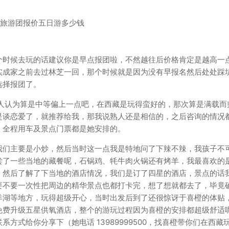
个时候去玩的话建议你是早点报团啦，不然越往后价格肯定是越高一
实成家之前去过林芝一回，那个时候就是因为没有早报名然后处处踩
选择报团了。
个人认为算是中等偏上一点吧，在西藏是玩得蛮好的，那次算是满载而
是谈恋爱了，就推荐给我，那我说熟人还是相信的，之后咨询的情况
、全程用车及景点门票都是她安排的。
我们主要是小炒，然后当时这一点我是特地问了下辣不辣，我孩子不
尝了一些当地的藏餐呢，石锅鸡、牦牛肉火锅还有烤羊，我最喜欢的
，然后了解了下当地的酒店情况，我们是订了四星的酒店，景点的话
要不要一次性把周边的精华景点也都打卡完，想了想就都去了，毕竟
羊湖等地方，玩得超级开心，当时出发后到了还很惊讶于喜橙的体贴
免费升级五星供氧酒店，整个的游玩过程因为喜橙的安排都超级舒适
方式给你分享下（她电话 13989999500，找喜橙带你们在西藏