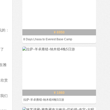
。
玩的：
¥ 6950
8 Days Lhasa to Everest Base Camp
祈了
在雅
，欣赏
¥ 1860
送我们
拉萨-羊卓雍错-纳木错4晚5日游