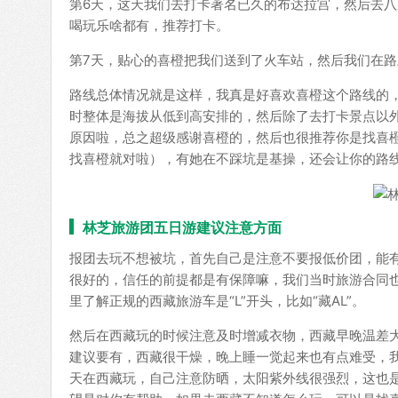
第6天，这天我们去打卡著名已久的布达拉宫，然后去
喝玩乐啥都有，推荐打卡。
第7天，贴心的喜橙把我们送到了火车站，然后我们在路
路线总体情况就是这样，我真是好喜欢喜橙这个路线的
时整体是海拔从低到高安排的，然后除了去打卡景点以
原因啦，总之超级感谢喜橙的，然后也很推荐你是找喜橙安排
找喜橙就对啦），有她在不踩坑是基操，还会让你的路
林芝旅游团五日游建议注意方面
报团去玩不想被坑，首先自己是注意不要报低价团，能
很好的，信任的前提都是有保障嘛，我们当时旅游合同
里了解正规的西藏旅游车是“L”开头，比如“藏AL”。
然后在西藏玩的时候注意及时增减衣物，西藏早晚温差
建议要有，西藏很干燥，晚上睡一觉起来也有点难受，
天在西藏玩，自己注意防晒，太阳紫外线很强烈，这也