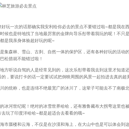
好好玩一次的话那确实我安利给你必去的景点不要错过啦~都是我在
的时候也是特地找了当地最厉害的金牌向导乐彤带着我玩的呢！不只
都是我亲身体验超好玩的呢~
仅是集森林、雪山、古刹、自然一体的保护区，还有各种好玩的活动
芝巴松措就不能错过啦！
个地方听说自驾的人是经常见到的，这次乐彤带着我去到这里才知道
看的，要说打卡的话一定要试试把倒映周围的风景一起拍进去真的超
冰川的统称，也是连绵不绝最宽广的冰川了，这辈子可能去不了南极
版的冰河世纪呢！绝对的冰雪世界哈哈，还有雅鲁藏布大拐弯这里也
去玩了印度洋哈哈~都是超适合去看看的哦~
到海市蜃楼和云海，不仅是在沙漠和海上，在大山中也是可以体会到