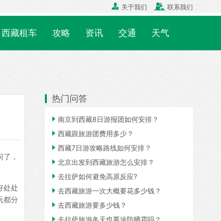


关于我们
联系我们
西藏租车
攻略
资讯
交通
天气
热门问答

南京到西藏8日游报团如何安排？

西藏跟旅游团费用多少？

西藏7日游攻略路线如何安排？
问了，

北京出发到西藏旅游怎么安排？

去拉萨如何避免高原反应?
好处处

去西藏旅游一次大概要花多少钱？
玩都分

去西藏旅游要多少钱？

去拉萨旅游冬天也要涂防晒霜吗？