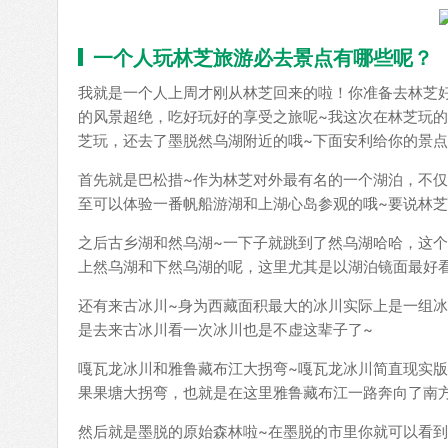
一个人玩林芝旅游必去景点有哪些呢？
我就是一个人上周才刚从林芝回来的啦！你准备去林芝
的风景超绝，吃好玩好的享受之旅呢~我这次在林芝玩
芝玩，还去了墨脱然乌湖附近的哦~下面安利给你的景点
首先就是巴松措~作为林芝对外最有名的一个湖泊，不
至可以体验一番帆船游湖和上湖心岛参观的哦~要说林
之后古乡湖和然乌湖~一下子就跳到了然乌湖哈哈，这
上然乌湖和下然乌湖的呢，这里尤其是以湖泊镜面最好
还有来古冰川~身为西藏面积最大的冰川实际上是一组
是去来古冰川看一次冰川也是不虚这辈子了~
嘎瓦龙冰川和雅鲁藏布江大拐弯~嘎瓦龙冰川简直现实
果果塘大拐弯，也就是在这里雅鲁藏布江一路奔向了南方
然后就是墨脱的原始森林啦~在墨脱的市里你就可以看