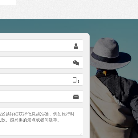



