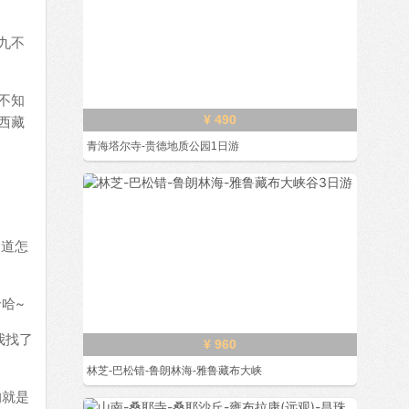
九不
不知
¥ 490
西藏
青海塔尔寺-贵德地质公园1日游
知道怎
哈~
我找了
¥ 960
林芝-巴松错-鲁朗林海-雅鲁藏布大峡
的就是