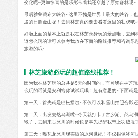
变化呢~更加惊喜的是乐彤带着我还穿越了原始森林呢~
最后雅鲁藏布大峡谷~这里不愧是世界上最大的峡谷，
遇的日照金山呢！去到林芝真的要去看看这里的壮观哦~
好啦上面的基本上就是我在林芝亲身玩的景点啦，去到
道怎么玩的话可以参考我放在下面的路线推荐和咨询乐彤（微
旅游的哦~
林芝旅游必玩的超值路线推荐！
因为我在林芝玩的总共是5天的时间的，而且我在林芝
么玩的话就是安利给你试试玩哦！超有意思的~下面就是
第一天：首先就是巴松措啦~不仅可以和雪山拍照合影
第二天：出发去然乌湖啦~今天就打卡了古乡湖、然乌湖
毯子，去到来古冰川的时候也是事先提醒我带上羽绒服了
第三天：嘎瓦龙冰川现实版的冰河世纪！不仅很像冰河