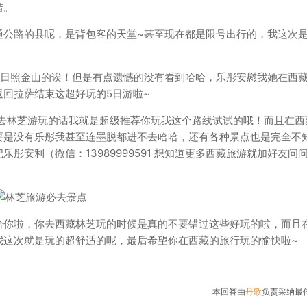
惜。
通公路的县呢，是背包客的天堂~甚至现在都是限号出行的，我这次
见日照金山的诶！但是有点遗憾的没有看到哈哈，乐彤安慰我她在西
回拉萨结束这超好玩的5日游啦~
算去林芝游玩的话我就是超级推荐你玩我这个路线试试的哦！而且在西
要是没有乐彤我甚至连墨脱都进不去哈哈，还有各种景点也是完全不
彤安利（微信：13989999591 想知道更多西藏旅游就加好友问
给你啦，你去西藏林芝玩的时候是真的不要错过这些好玩的啦，而且
我这次就是玩的超舒适的呢，最后希望你在西藏的旅行玩的愉快啦~
本回答由
丹歌
负责采纳最