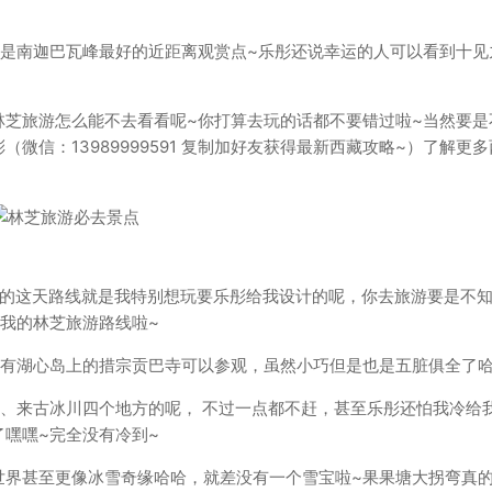
也是南迦巴瓦峰最好的近距离观赏点~乐彤还说幸运的人可以看到十见
林芝旅游怎么能不去看看呢~你打算去玩的话都不要错过啦~当然要是
信：13989999591 复制加好友获得最新西藏攻略~）了解更多
玩的这天路线就是我特别想玩要乐彤给我设计的呢，你去旅游要是不
我的林芝旅游路线啦~
还有湖心岛上的措宗贡巴寺可以参观，虽然小巧但是也是五脏俱全了哈
、来古冰川四个地方的呢， 不过一点都不赶，甚至乐彤还怕我冷给
嘿嘿~完全没有冷到~
世界甚至更像冰雪奇缘哈哈，就差没有一个雪宝啦~果果塘大拐弯真