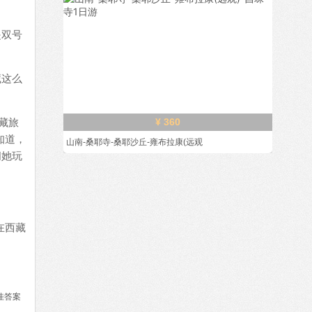
是双号
藏这么
藏旅
¥ 360
知道，
山南-桑耶寺-桑耶沙丘-雍布拉康(远观
问她玩
在西藏
佳答案