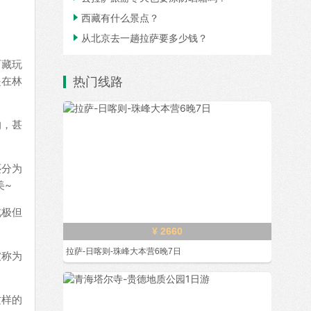

西藏有什么景点？

从北京去一趟拉萨要多少钱？
西藏玩
是在林
热门线路
的，甚
还分为
美~
北极但
¥ 2660
拉萨-日喀则-珠峰大本营6晚7日
被称为
这样的