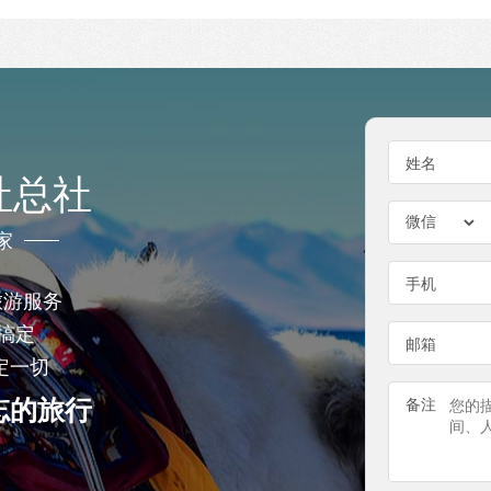
姓名
社总社
家
手机
旅游服务
搞定
邮箱
定一切
忘的旅行
备注