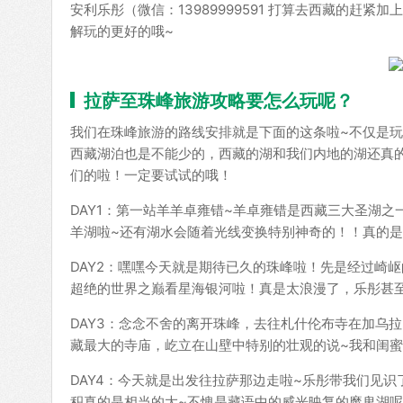
安利乐彤（微信：13989999591 打算去西藏的
解玩的更好的哦~
拉萨至珠峰旅游攻略要怎么玩呢？
我们在珠峰旅游的路线安排就是下面的这条啦~不仅是
西藏湖泊也是不能少的，西藏的湖和我们内地的湖还真
们的啦！一定要试试的哦！
DAY1：第一站羊羊卓雍错~羊卓雍错是西藏三大圣湖
羊湖啦~还有湖水会随着光线变换特别神奇的！！真的是
DAY2：嘿嘿今天就是期待已久的珠峰啦！先是经过崎
超绝的世界之巅看星海银河啦！真是太浪漫了，乐彤甚
DAY3：念念不舍的离开珠峰，去往札什伦布寺在加乌拉
藏最大的寺庙，屹立在山壁中特别的壮观的说~我和闺蜜
DAY4：今天就是出发往拉萨那边走啦~乐彤带我们见
积真的是相当的大~不愧是藏语中的威光映复的魔鬼湖呢