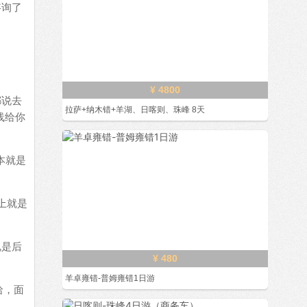
咨询了
¥ 4800
都说去
拉萨+纳木错+羊湖、日喀则、珠峰 8天
线给你
本就是
上就是
愧是后
¥ 480
羊卓雍错-普姆雍错1日游
哈，面