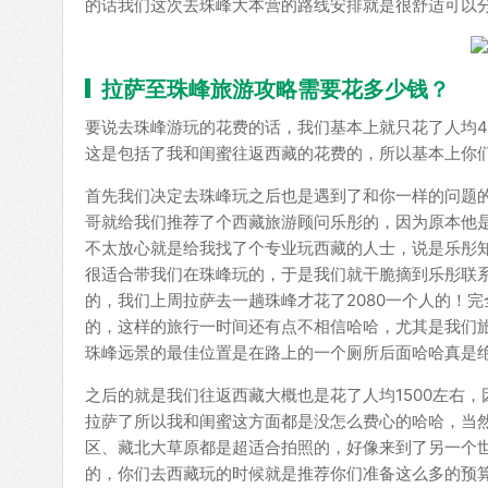
的话我们这次去珠峰大本营的路线安排就是很舒适可以分
拉萨至珠峰旅游攻略需要花多少钱？
要说去珠峰游玩的花费的话，我们基本上就只花了人均4
这是包括了我和闺蜜往返西藏的花费的，所以基本上你
首先我们决定去珠峰玩之后也是遇到了和你一样的问题
哥就给我们推荐了个西藏旅游顾问乐彤的，因为原本他
不太放心就是给我找了个专业玩西藏的人士，说是乐彤
很适合带我们在珠峰玩的，于是我们就干脆摘到乐彤联
的，我们上周拉萨去一趟珠峰才花了2080一个人的！
的，这样的旅行一时间还有点不相信哈哈，尤其是我们
珠峰远景的最佳位置是在路上的一个厕所后面哈哈真是
之后的就是我们往返西藏大概也是花了人均1500左右
拉萨了所以我和闺蜜这方面都是没怎么费心的哈哈，当然
区、藏北大草原都是超适合拍照的，好像来到了另一个世
的，你们去西藏玩的时候就是推荐你们准备这么多的预