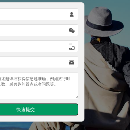



