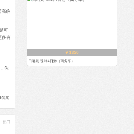
居高临
是可
更多有
¥ 1350
日喀则-珠峰4日游（商务车）
，你
佳答案
热门