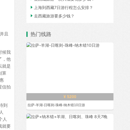

上海到西藏7日游行程怎么安排？

去西藏旅游要多少钱？
并且
热门线路
时候我
了，他
以就是
划算
惠
置信拍
¥ 5200
待到
拉萨-羊湖-日喀则-珠峰-纳木错10日游
人
个人
我就要