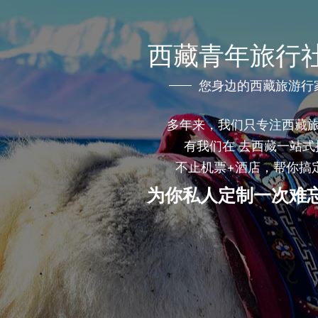
西藏青年旅行
您身边的西藏旅游行
多年来，我们只专注西藏
有我们在 去西藏一站式
不止机票+酒店，帮你搞
为你私人定制一次难