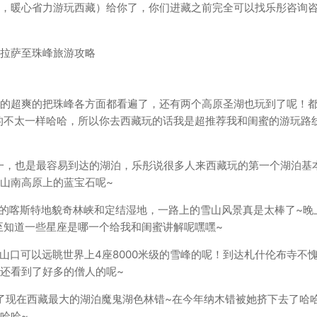
赶紧加上，暖心省力游玩西藏）给你了，你们进藏之前完全可以找乐彤咨询
玩的超爽的把珠峰各方面都看遍了，还有两个高原圣湖也玩到了呢！
的不太一样哈哈，所以你去西藏玩的话我是超推荐我和闺蜜的游玩路
之一，也是最容易到达的湖泊，乐彤说很多人来西藏玩的第一个湖泊基
山南高原上的蓝宝石呢~
岖的喀斯特地貌奇林峡和定结湿地，一路上的雪山风景真是太棒了~晚
至知道一些星座是哪一个给我和闺蜜讲解呢嘿嘿~
山口可以远眺世界上4座8000米级的雪峰的呢！到达札什伦布寺不
还看到了好多的僧人的呢~
识了现在西藏最大的湖泊魔鬼湖色林错~在今年纳木错被她挤下去了哈
哈哈~