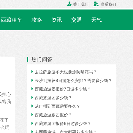


关于我们
联系我们
西藏租车
攻略
资讯
交通
天气
热门问答

去拉萨旅游冬天也要涂防晒霜吗？

长沙到拉萨8日游怎么安排？需要多少钱？

西藏旅游团报价7日游多少钱？
较担心

西藏旅游团多少钱？
以给我

从广州到西藏需要多久？

西藏旅游跟团报价？
花了

西藏旅游团报价6日游多少钱？
怎么玩

去西藏旅游一次大概要花多少钱？