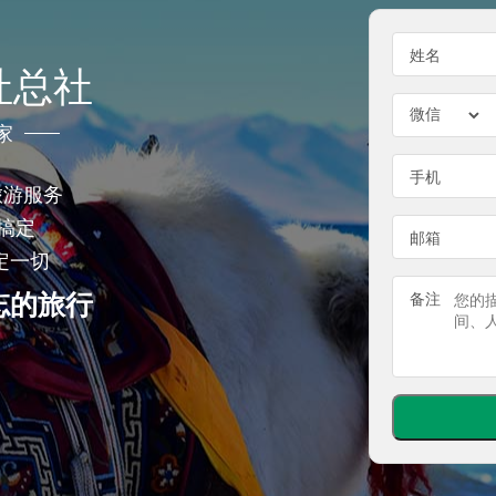
姓名
社总社
家
手机
旅游服务
搞定
邮箱
定一切
忘的旅行
备注