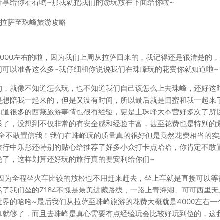
享给你看看哟~那我就把我们的游玩放在下面给你啦~
000左右的啦，因为我们上周从拉萨回来的，我记得还是很清楚的，
们可以准备这么多~我仔细和你说说我们在珠峰玩的花费你就知道啦~
的，就像不知道怎么玩，也不知道我们自己该怎么上去珠峰，还好这
是想陪我一起来的，但是又没有时间，所以最后就是闺蜜和我一起来
知道很多的西藏旅游事情也很有经验，更是上珠峰大本营好多次了所
系了，没想到不仅非常的有安全感和经验丰富，甚至花费也是特别的
完全不敢置信我！我们在珠峰玩的质量真的很好但是竟然花费相当的实
旅行中乐彤还特别的贴心给推荐了好多小众打卡点哈哈，你肯定不敢
绝了，这样划算还好玩的旅行真的要安利给你们~
，因为全程坐火车比较的放松也不用赶来赶去，坐上车就是直接可以等
了我们坐的Z164不愧是最美进藏路线，一路上青海湖、可可西里无
界的哈哈~最后我们从拉萨至珠峰旅游的花费大概就是4000左右一
算就够了，而且去珠峰是真心需要有点经验玩会比较好玩到位的，这