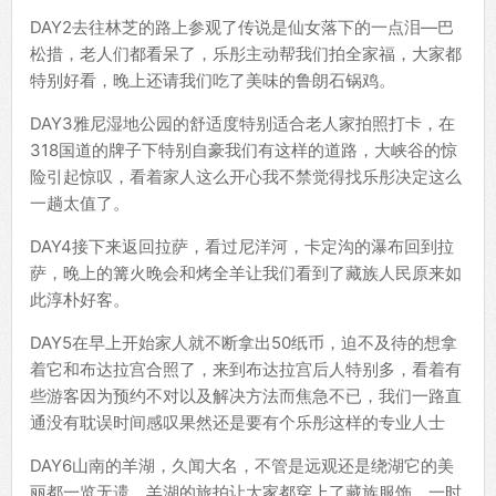
DAY2去往林芝的路上参观了传说是仙女落下的一点泪—巴
松措，老人们都看呆了，乐彤主动帮我们拍全家福，大家都
特别好看，晚上还请我们吃了美味的鲁朗石锅鸡。
DAY3雅尼湿地公园的舒适度特别适合老人家拍照打卡，在
318国道的牌子下特别自豪我们有这样的道路，大峡谷的惊
险引起惊叹，看着家人这么开心我不禁觉得找乐彤决定这么
一趟太值了。
DAY4接下来返回拉萨，看过尼洋河，卡定沟的瀑布回到拉
萨，晚上的篝火晚会和烤全羊让我们看到了藏族人民原来如
此淳朴好客。
DAY5在早上开始家人就不断拿出50纸币，迫不及待的想拿
着它和布达拉宫合照了，来到布达拉宫后人特别多，看着有
些游客因为预约不对以及解决方法而焦急不已，我们一路直
通没有耽误时间感叹果然还是要有个乐彤这样的专业人士
DAY6山南的羊湖，久闻大名，不管是远观还是绕湖它的美
丽都一览无遗。羊湖的旅拍让大家都穿上了藏族服饰，一时