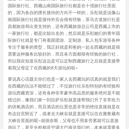
国际旅行社、西藏山南国际旅行社都是在十强旅行社里面
的，因为各自的擅长接待的方向不一样的，乐彤就是说像山
南国际旅行社就是接待外宾会很有经验，茶马古道旅行社是
昌都旅游局出资支持的，还有西藏旅游总公司是西藏上市的
一家旅行社，都是比较出名的，然后就是乐彤她们的青年国
际旅行社就是专门有着跟团游、定制游、私人包车游等各种
专注于服务的类型，我正好就是和爸妈一起去西藏的就是很
需要这种服务比较好的，而且各方面都很有经验的旅行社，
所以我在知道乐彤这边是可以定制西藏旅行之后就是直接带
着我父母定了在西藏的8天游玩的啦~
要说真心话题主你们也是一家人去西藏玩的话真的就是我们
在西藏的玩法不能错过了，不仅旅行社乐彤特别的有经验和
游玩西藏资深，还有各种非常豪华高品质的服务绝对是不能
错过的，像我们家一到拉萨乐彤就直接帮我们升了非常给力
的供氧酒店的，而且酒店的位置也是非常的绝佳直接就是在
布达拉宫附近了，或者去大峡谷就是直接可以住在雅鲁藏布
大峡谷里面的呢~就很奈斯，父母也不用多劳累就可以直接
游玩了，甚至全程都是空调大巴接送我们的，本来就需要多