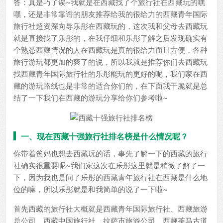
答：真是巧了诶~我就是在西藏找了个旅行社在西藏玩的嘿
嘿，还是非常靠谱的朋友推荐给我的很给力的西藏青年国际
旅行社超资深向导乐彤在西藏玩的，这次我和父母去西藏玩
就是直接找了乐彤的，在我仔细和乐彤了解之后发现确实有
个熟悉西藏情况的人在西藏玩是真的很给力而且方便，各种
旅行游玩都更加的爽了的说，所以我就是推荐你们去西藏玩
找西藏青年国际旅行社的乐彤能玩的更好的呢，我们家在西
藏的游玩路线也是非常的适合你们的，在下面我干脆就是总
结了一下我们在西藏的游玩分享给你们参考啦~
一、现在西藏十强旅行社排名榜是什么情况呢？
你带着爸妈也想去西藏玩的话，事先了解一下的西藏的旅行
社确实很重要呢~我们家这次在乐彤这里就是稍微了解了一
下，因为我也是问了乐彤的西藏青年旅行社在西藏是什么地
位的嘛，所以乐彤就是和我简单的说了一下啦~
首先西藏的旅行社大概就是西藏青年国际旅行社、西藏旅游
总公司、西藏中国旅行社、拉萨市旅游公司、西藏茶马古道