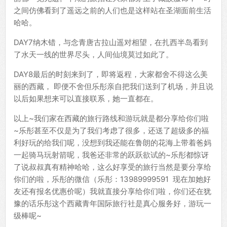
之间仿佛看到了遥远之前的人们也是这样站在圣湖面前生活
哈哈。
DAY7纳木错，与念青唐古拉山遥对相望，在扎西半岛看到
了水天一线的世界尽头，人间仙境莫过如此了。
DAY8最后的时刻来到了，即将返程，大家都舍不得这么美
丽的西藏， 即便不舍但乐彤亲自把我们送到了机场，并且说
以后如果想来可以直接联系，她一直都在。
以上~我们家在西藏的旅行路线和游玩就是都分享给你们啦
~乐彤甚至不仅是为了我们考虑了很多，还送了超级多的福
利好玩的给我们呢，没想到我还能在鲁朗的花海上带着爸妈
一起骑马玩射箭呢，我爸还非常的跃跃欲试的~乐彤都惊讶
了说叔叔真有精神哈哈，这么好享受的旅行当然是要分享给
你们的啦，乐彤的微信（乐彤：13989999591 现在加她好
友还有报名优惠价呢）我就直接分享给你们啦，你们还在犹
豫的话乐彤这个西藏青年国际旅行社是真心服务好，游玩一
级棒呢~