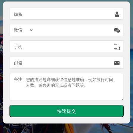

姓名


手机

邮箱
备注