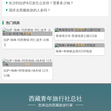

长沙到拉萨8日游怎么安排？需要多少钱？

国庆去西藏旅游的人多吗？
热门线路
¥ 490
¥ 2000
青海塔尔寺-贵德地质公园1日游
拉萨-珠峰-玛旁雍错-冈仁波齐-古格
王
¥ 1560
珠峰+奇林峡边境4日环线游
¥ 0
拉萨+珠峰+阿里南线+纳木错 12天
11晚
西藏青年旅行社总社
您身边的西藏旅游行家