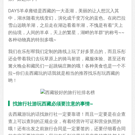
DAY5羊卓雍错是西藏的一大圣湖，美丽的让人想沉入其
中，湖水随着光线变幻，演化成千变万化的蓝色。在岗巴拉
雪山远眺羊湖，之后走在湖边看着羊湖，不愧是有着“天上
的仙境，人间的羊卓，天上的繁星，湖畔的羊群”的称号~~
各种动物真的特别多哦~
我们在乐彤帮我们定制的路线上玩了好多景点的，而且乐彤
还会带着我们去玩草原上的骑马射箭，藏服体验、甚至还有
篝火晚会和藏民们一起跳锅庄舞的哦！各种美食也是一个不
拉~你们去西藏玩的话我就是相当的推荐找乐彤玩西藏的
哟！
找旅行社游玩西藏必须要注意的事情~
去西藏游玩的话找旅行社一定要靠谱！而且一定要是在企查
查上可以查到的正规企业，有着经营许可证和营业执照的
哦！还有出发之前旅行合同是一定要签的，还要仔细看合同