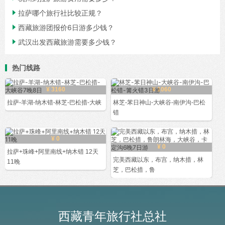

拉萨哪个旅行社比较正规？

西藏旅游团报价6日游多少钱？

武汉出发西藏旅游需要多少钱？
热门线路
¥ 3160
¥ 1060
拉萨-羊湖-纳木错-林芝-巴松措-大峡
林芝-苯日神山-大峡谷-南伊沟-巴松
错
¥ 0
¥ 0
拉萨+珠峰+阿里南线+纳木错 12天
完美西藏以东，布宫，纳木措，林
11晚
芝，巴松措，鲁
西藏青年旅行社总社