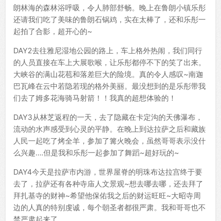
朗林海的森林浴呼吸，令人肺部舒畅。晚上在鲁朗小镇乐彤
还请我们吃了美味的鲁朗石锅鸡，实在太棒了，还和乐彤一
起拍了合影，超开心的~
DAY2去往雅尼湿地公园的路上，车上格外热闹，我们同行
的人员直接在车上大展歌喉，让乐彤都停不下的笑了出来。
大峡谷的满山花苞和落差巨大的险境。真的令人感叹~南迦
巴瓦峰在云中若隐若现的格外美丽。最没想到的是乐彤带我
们去了姆多花海骑马射箭！！我真的超想体验的！
DAY3从林芝返程的一天，去了隐藏在卡定沟的天佛瀑布，
流动的水声感受到心灵的平静。在晚上到达拉萨之后和藏族
人民一起吃了烤全羊，参加了篝火晚会，虽然哥哥表示没什
么兴趣….但是我和乐彤一起参加了舞蹈~超好玩的~
DAY4今天是拉萨市内游，世界屋脊的明珠布达拉宫终于要
去了，拉萨还有各种寺庙人文景观~想去哪去哪，还去拜了
拜扎基寺的财神~希望他保佑我之后的财运旺旺~大昭寺周
边的人真的特别虔诚，每个朝圣者都很严肃。我和哥哥也不
禁严肃起来了。