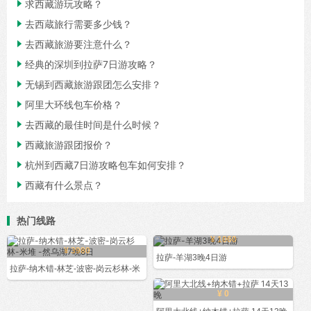

求西藏游玩攻略？

去西蔵旅行需要多少钱？

去西藏旅游要注意什么？

经典的深圳到拉萨7日游攻略？

无锡到西藏旅游跟团怎么安排？

阿里大环线包车价格？

去西藏的最佳时间是什么时候？

西藏旅游跟团报价？

杭州到西藏7日游攻略包车如何安排？

西藏有什么景点？
热门线路
¥ 1060
¥ 3980
拉萨-羊湖3晚4日游
拉萨-纳木错-林芝-波密-岗云杉林-米
¥ 0