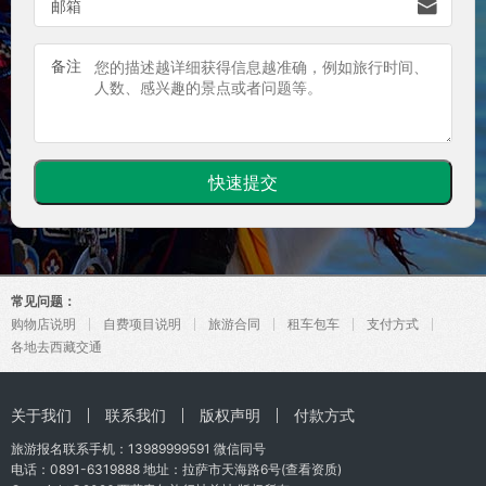

邮箱
备注
常见问题：
购物店说明
自费项目说明
旅游合同
租车包车
支付方式
各地去西藏交通
关于我们
联系我们
版权声明
付款方式
旅游报名联系手机：
13989999591
微信同号
电话：0891-6319888 地址：拉萨市天海路6号(
查看资质
)