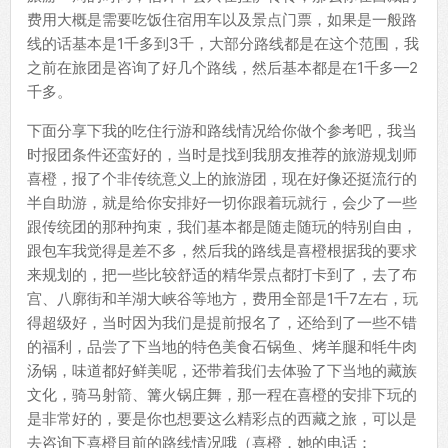
费用大概是需要吃饭住宿用车以及景点门票，如果是一般路
线的话基本是1千多到3千，大部分路线都是在这个范围，我
之前在旅团是咨询了好几个路线，然后基本都是在1千多—2
千多。
下面分享下我的吃住行游和路线情况给你做个参考吧，我当
时报团条件还蛮好的，当时是找到我朋友推荐的旅游规划师
喜橙，报了个非传统意义上的旅游团，现在好像还挺流行的
半自助游，就是给你安排好一切你跟着玩就行，会少了一些
跟传统团的那种拘束，我们基本都是随走随玩的特别自由，
跟包车我觉得是差不多，然后我的路线是喜橙根据我的要求
来规划的，把一些比较舒适的精华景点都打卡到了，去了布
宫、八廓街和羊湖大峡谷等地方，费用全部是1千7左右，玩
得超级好，当时因为我们是提前报名了，还给到了一些不错
的福利，品尝了下当地的特色美食石锅鱼、烤羊腿和牦牛肉
汤锅，味道都好鲜美呢，还带着我们去体验了下当地的藏族
文化，骑马射箭、篝火锅庄舞，那一程在喜橙的安排下玩的
是非常好的，要是你也想要这么精彩点的西藏之旅，可以是
去咨询下喜橙目前的路线情况哦（喜橙，她的电话：