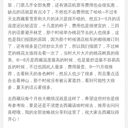
策，门票几乎全部免费，还有酒店机票等费用也会很实惠，
缺点的话就是有点冷了，不然也不会费用低了哈哈~不过冬
天去西藏看雪景和大片的冰川是很不错的。然后3—5月的话
温度还比较适宜，十几度的样子，费用也是很便宜的，三四
月的话要避开林芝，那个时候举办桃花节去的人也很多，这
也是我们报团的原因，因为那个时候酒店租车的都很难订到
了，还有很多是已经炒出天价了，所以我们报团了，不过林
芝的桃花太值得去看一次了，当时大片大片的桃花树真的很
美。6—8月是西藏温度最高的时候，也是最舒适最不容易高
反的时候，不过也因此人最多，费用最贵。9—11月很推
荐，去看秋天的各色树叶，然后人也少了很多，而且重点适
合去看神山，那个时候没有被云雾遮挡，看到可能性大很
多，夏天的话云雾很多。
去西藏玩每个月份大概情况就是这样了，希望这些对你是很
有参考啦，要是还是不清楚去西藏该啥时候去，推荐去问问
喜橙哦，我的全部攻略就分享到这里了，祝大家去西藏玩得
开心！