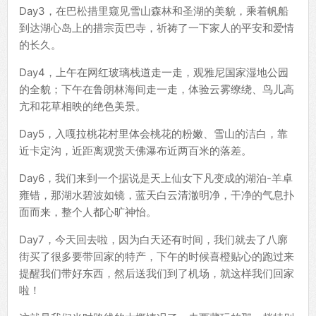
Day3，在巴松措里窥见雪山森林和圣湖的美貌，乘着帆船
到达湖心岛上的措宗贡巴寺，祈祷了一下家人的平安和爱情
的长久。
Day4，上午在网红玻璃栈道走一走，观雅尼国家湿地公园
的全貌；下午在鲁朗林海间走一走，体验云雾缭绕、鸟儿高
亢和花草相映的绝色美景。
Day5，入嘎拉桃花村里体会桃花的粉嫩、雪山的洁白，靠
近卡定沟，近距离观赏天佛瀑布近两百米的落差。
Day6，我们来到一个据说是天上仙女下凡变成的湖泊-羊卓
雍错，那湖水碧波如镜，蓝天白云清澈明净，干净的气息扑
面而来，整个人都心旷神怡。
Day7，今天回去啦，因为白天还有时间，我们就去了八廓
街买了很多要带回家的特产，下午的时候喜橙贴心的跑过来
提醒我们带好东西，然后送我们到了机场，就这样我们回家
啦！