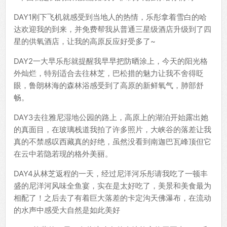
DAY1刚下飞机就感受到当地人的热情，乐彤拿着雪白的哈
达欢迎我的到来，并免费帮我从普通三星级酒店升级到了四
星的供氧酒店，让我的高原反应好受多了~
DAY2一大早乐彤就提醒我早早把防晒涂上，今天的阳光格
外灿烂，特别适合去往林芝，巴松措的魅力让我不舍得眨
眼，鲁朗林海的森林浴感受到了高原的新鲜氧气，肺部舒
畅。
DAY3去往雅尼湿地公园的路上，高原上的湖泊开始露出她
的真面目，在玻璃栈道我拍了许多照片，大峡谷的落差让我
真的不禁感叹西藏真的好绝，虽然没看到南迦巴瓦峰顶但它
在云中若隐若现的格外美丽。
DAY4从林芝返程的一天，经过尼洋河乐彤请我吃了一顿丰
盛的尼洋河风味全鱼宴，实在是太好吃了，美景和美食最为
相配了！之后去了有着巨大落差的卡定沟天佛瀑布，在流动
的水声中感受大自然是如此美好