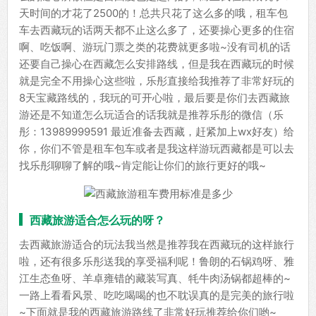
天时间的才花了2500的！总共只花了这么多的哦，租车包
车去西藏玩的话两天都不止这么多了，还要操心更多的住宿
啊、吃饭啊、游玩门票之类的花费就更多啦~没有司机的话
还要自己操心在西藏怎么安排路线，但是我在西藏玩的时候
就是完全不用操心这些啦，乐彤直接给我推荐了非常好玩的
8天宝藏路线的，我玩的可开心啦，最后要是你们去西藏旅
游还是不知道怎么玩适合的话我就是推荐乐彤的微信（乐
彤：13989999591 最近准备去西藏，赶紧加上wx好友）给
你，你们不管是租车包车或者是我这样游玩西藏都是可以去
找乐彤聊聊了解的哦~肯定能让你们的旅行更好的哦~
西藏旅游适合怎么玩的呀？
去西藏旅游适合的玩法我当然是推荐我在西藏玩的这样旅行
啦，还有很多乐彤送我的享受福利呢！鲁朗的石锅鸡呀、雅
江生态鱼呀、羊卓雍错的藏装写真、牦牛肉汤锅都超棒的~
一路上看看风景、吃吃喝喝的也不耽误真的是完美的旅行啦
~下面就是我的西藏旅游路线了非常好玩推荐给你们哟~