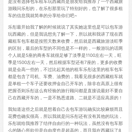
是没有选择包车租车玩西藏而是朋友给我推荐了一个西藏旅
游顾问乐彤的，在乐彤那里玩了特别好的，也了解了很多租
车的信息我就简单的分享给你们吧~
乐彤最开始我了解的时候就说了其实她这里也是可以包车游
玩西藏的，但是我说想先了解一下，所以就和我讲了现在西
藏租车包车都是按照天数来收费，然后就是西藏旅游淡旺季
的区别，最后的车型的不同也是不一样的，一般游玩的话两
个人就是5座的商务车就很足够了淡季是1100左右一天，旺
季是1500左右一天，然后根据车型还有7座的，更多的收费
就是会高一些的，不过比起其他的租车乐彤这里的租车包车
都是包含了司机、车费、油费的，我看见很多的西藏租车就
是单租一个车子还要收押金自己开车的，除非在高原上很有
把握否则乐彤这么有经验的旅行顾问都是直接说最好不要自
己在西藏开车的，一是不熟悉道路、二就是不适应高原的！
我知道这些之后就是想着自己去包车游玩确实比较麻烦而且
花费也确实很高，所以我就是问乐彤还有没有其他的玩法，
乐彤就给我推荐了结伴自由行的一种玩法，虽然没有包车那
么的随心所欲但是自由度也是超高的，而且我在西藏玩了8