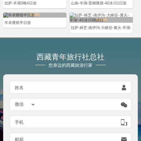
拉萨-羊湖3晚4日游
山南-羊湖-普姆雍措-40冰川2日游
¥ 180
¥ 2760
羊卓雍错半日游
拉萨-林芝-南伊沟-大峡谷-篝火-羊湖-
西藏青年旅行社总社
您身边的西藏旅游行家

姓名


手机

邮箱