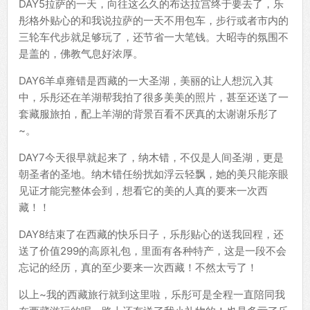
DAY5拉萨的一天，向往这么久的布达拉宫终于要去了，乐
彤格外贴心的和我说拉萨的一天不用包车，步行或者市内的
三轮车代步就足够玩了，还节省一大笔钱。大昭寺的氛围不
是盖的，佛教气息好浓厚。
DAY6羊卓雍错是西藏的一大圣湖，美丽的让人想沉入其
中，乐彤还在羊湖帮我拍了很多美美的照片，甚至还送了一
套藏服旅拍，配上羊湖的背景百看不厌真的太谢谢乐彤了
~。
DAY7今天很早就起来了，纳木错，不仅是人间圣湖，更是
朝圣者的圣地。纳木错任纷扰如浮云轻飘，她的美只能亲眼
见证才能完整体会到，想看它的美的人真的要来一次西
藏！！
DAY8结束了在西藏的快乐日子，乐彤贴心的送我回程，还
送了价值299的高原礼包，里面有各种特产，这是一段不会
忘记的经历，真的至少要来一次西藏！不然太亏了！
以上~我的西藏旅行就到这里啦，乐彤可是全程一直陪同我