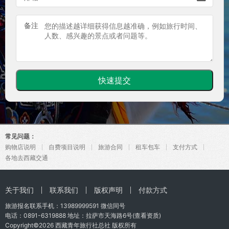
备注
常见问题：
购物店说明
自费项目说明
旅游合同
租车包车
支付方式
各地去西藏交通
关于我们
联系我们
版权声明
付款方式
旅游报名联系手机：
13989999591
微信同号
电话：0891-6319888 地址：拉萨市天海路6号(
查看资质
)
Copyright©2026
西藏青年旅行社总社
版权所有