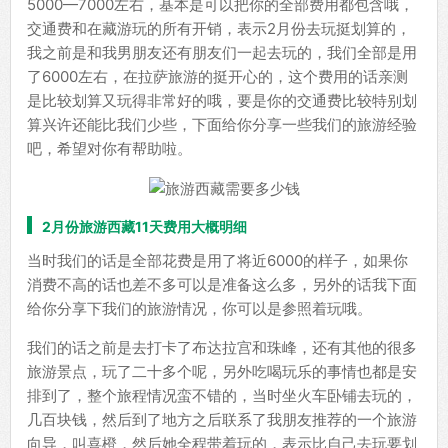
5000—7000左右，基本是可以把你的全部费用都包含哦，
交通费和在藏游玩的所有开销，表示2月份去玩挺划算的，
我之前是和我男朋友还有朋友们一起去玩的，我们全部是用
了6000左右，在拉萨旅游的挺开心的，这个费用的话亲测
是比较划算又玩得非常好的哦，要是你的交通费比较特别划
算兴许还能比我们少些，下面给你分享一些我们的旅游经验
吧，希望对你有帮助啦。
2月份旅游西藏11天费用大概明细
当时我们的话是全部花费是用了将近6000的样子，如果你
消费不高的话也差不多可以是准备这么多，另外的话我下面
给你分享下我们的旅游情况，你可以是参照着玩哦。
我们的话之前是去打卡了布达拉宫和珠峰，还有其他的很多
旅游景点，玩了二十多个呢，另外吃喝玩乐的事情也都是安
排到了，整个旅程情况蛮不错的，当时坐火车卧铺去玩的，
几百块钱，然后到了地方之后联系了我朋友推荐的一个旅游
向导，叫喜橙，然后她全程带着玩的，表示比自己去玩要划