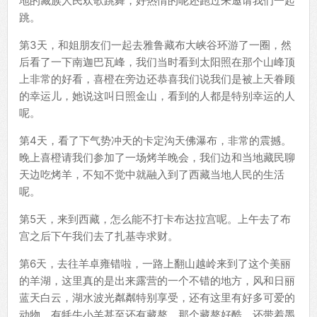
地的藏族人民欢歌跳舞，好热情的呢还跑过来邀请我们一起
跳。
第3天，和姐朋友们一起去雅鲁藏布大峡谷环游了一圈，然
后看了一下南迦巴瓦峰，我们当时看到太阳照在那个山峰顶
上非常的好看，喜橙在旁边还恭喜我们说我们是被上天眷顾
的幸运儿，她说这叫日照金山，看到的人都是特别幸运的人
呢。
第4天，看了下气势冲天的卡定沟天佛瀑布，非常的震撼。
晚上喜橙请我们参加了一场烤羊晚会，我们边和当地藏民聊
天边吃烤羊，不知不觉中就融入到了西藏当地人民的生活
呢。
第5天，来到西藏，怎么能不打卡布达拉宫呢。上午去了布
宫之后下午我们去了扎基寺求财。
第6天，去往羊卓雍错啦，一路上翻山越岭来到了这个美丽
的羊湖，这里真的是出来露营的一个不错的地方，风和日丽
蓝天白云，湖水波光粼粼特别享受，还有这里有好多可爱的
动物，有牦牛小羊甚至还有藏獒，那个藏獒好酷，还带着墨