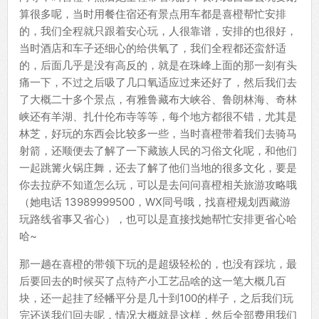
算很多呢，当时用餐住宿还有景点用车都是喜橙帮忙安排
的，我们全程就只跟着安心玩，人很靠谱，安排的也很好，
当时酒店和车子还细心的给供氧了，我们全程都还蛮舒适
的，后面几乎是没有高反的，就是在珠峰上面的那一刻有头
痛一下，不过之后吸了几口氧适应过来还好了，然后我们去
了大概二十多个景点，有雅鲁藏布大峡谷、鲁朗林海、奇林
峡还有羊湖、扎什伦布寺等等，每个地方都很不错，尤其是
林芝，好玩的东西会比较多一些，当时喜橙带着我们去骑马
射箭，还顺便去了解了一下藏族人民的习俗文化呢，和他们
一起跳篝火锅庄舞，还去了解了他们当地的很多文化，要是
你去拉萨不知道怎么玩，可以是去问问喜橙相关旅游攻略哦
（她电话 13989999500，WX同号哦，找喜橙规划西藏游
玩路线省事又省心），也可以是直接找她帮忙安排更省心哈
哈~
那一趟在喜橙的带领下玩的是超级轻松的，也没有踩坑，最
后要回去的时候买了点特产小工艺品啥的这一笔大概几百
块，还一起挂了经幡平分是几十到100的样子，之后我们玩
完还送我们回去呢，情况大概就是这样，然后全部费用我们