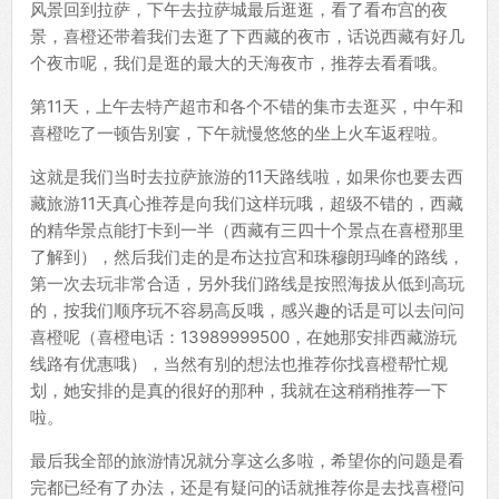
风景回到拉萨，下午去拉萨城最后逛逛，看了看布宫的夜
景，喜橙还带着我们去逛了下西藏的夜市，话说西藏有好几
个夜市呢，我们是逛的最大的天海夜市，推荐去看看哦。
第11天，上午去特产超市和各个不错的集市去逛买，中午和
喜橙吃了一顿告别宴，下午就慢悠悠的坐上火车返程啦。
这就是我们当时去拉萨旅游的11天路线啦，如果你也要去西
藏旅游11天真心推荐是向我们这样玩哦，超级不错的，西藏
的精华景点能打卡到一半（西藏有三四十个景点在喜橙那里
了解到），然后我们走的是布达拉宫和珠穆朗玛峰的路线，
第一次去玩非常合适，另外我们路线是按照海拔从低到高玩
的，按我们顺序玩不容易高反哦，感兴趣的话是可以去问问
喜橙呢（喜橙电话：13989999500，在她那安排西藏游玩
线路有优惠哦），当然有别的想法也推荐你找喜橙帮忙规
划，她安排的是真的很好的那种，我就在这稍稍推荐一下
啦。
最后我全部的旅游情况就分享这么多啦，希望你的问题是看
完都已经有了办法，还是有疑问的话就推荐你是去找喜橙问