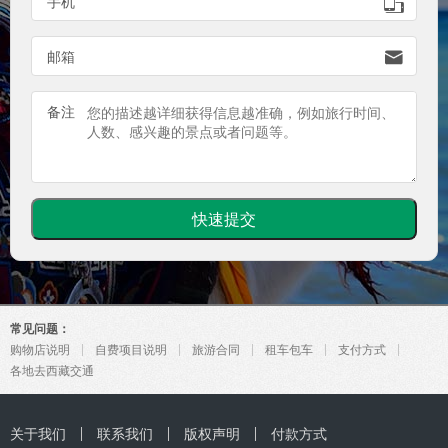

手机

邮箱
备注
常见问题：
购物店说明
自费项目说明
旅游合同
租车包车
支付方式
各地去西藏交通
关于我们
联系我们
版权声明
付款方式