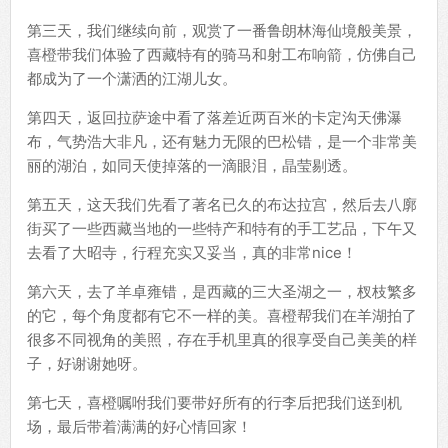
第三天，我们继续向前，观赏了一番鲁朗林海仙境般美景，
喜橙带我们体验了西藏特有的骑马和射工布响箭，仿佛自己
都成为了一个潇洒的江湖儿女。
第四天，返回拉萨途中看了落差近两百米的卡定沟天佛瀑
布，气势浩大非凡，还有魅力无限的巴松错，是一个非常美
丽的湖泊，如同天使掉落的一滴眼泪，晶莹剔透。
第五天，这天我们先看了著名已久的布达拉宫，然后去八廓
街买了一些西藏当地的一些特产和特有的手工艺品，下午又
去看了大昭寺，行程充实又妥当，真的非常nice！
第六天，去了羊卓雍错，是西藏的三大圣湖之一，杈枝繁多
的它，每个角度都有它不一样的美。喜橙帮我们在羊湖拍了
很多不同视角的美照，存在手机里真的很享受自己美美的样
子，好谢谢她呀。
第七天，喜橙嘱咐我们要带好所有的行李后把我们送到机
场，最后带着满满的好心情回家！