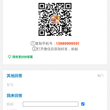
①复制手机号：
13989999591
②打开微信后添加好友，粘贴

我有更好的答案
其他回答
热门
暂无
我来回答
昵称: