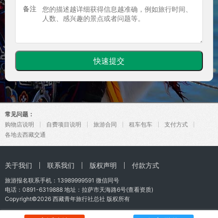
备注
常见问题：
购物店说明
自费项目说明
旅游合同
租车包车
支付方式
各地去西藏交通
关于我们
联系我们
版权声明
付款方式
旅游报名联系手机：
13989999591
微信同号
电话：0891-6319888 地址：拉萨市天海路6号(
查看资质
)
Copyright©2026
西藏青年旅行社总社
版权所有