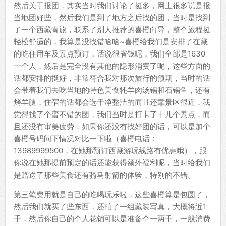
然后关于报团，其实当时我们讨论了挺多，网上很多说是报
当地团好些，然后我们是到了地方之后找的团，当时是找到
了一个西藏青旅，联系了别人推荐的喜橙向导，整个旅程挺
轻松舒适的，我算是没找错哈哈~喜橙给我们是安排了在藏
的吃住用车及景点预订，话说很省钱呢，我们全部是1630
一个人，然后是完全没有其他的隐形消费了呢，这些方面的
话都安排的挺好，非常符合我对那次旅行的预期，当时的话
会带着我们去吃当地的特色美食牦羊肉汤锅和石锅鱼，还有
烤羊腿，住宿的话都会选干净整洁的而且还靠景区很近，我
觉得找了个蛮不错的团，我们当时是打卡了十几个景点，而
且还没有审美疲劳，如果你还没有找好团的话，可以是加个
喜橙号码问下情况对比一下啦（喜橙电话：
13989999500，在她那预订西藏游玩线路有优惠哦），跟
你说在她那提前预定的话还能获得额外福利呢，当时给我们
是赠送了那些美食还有骑马射箭的体验，特别的不错。
第三笔费用就是自己的吃喝玩乐啦，这些喜橙算是包圆了，
然后我们就买了些东西，还拍了一组藏装写真，大概将近1
千，然后你自己的个人花销可以是准备个一两千，一般消费