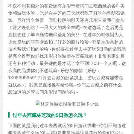
不仅不用花额外的花费还有乐彤带着我们去吃西藏的各种美
食和游玩体验，光是在林芝的三天就都吃了好吃的鲁朗石锅
鸡、尼洋河全鱼宴、回到拉萨的那天还有乐彤带着我们参加
了篝火晚会吃了一只大大的烤全羊呢~在这边玩了之后更是
直接去往了羊卓雍错瞻仰圣湖的美丽~在过年的时候因为人
少更是玩的非常潇洒拍了好多的照片哈哈~都是乐彤高超的
技术帮我们拍的哈哈~你们要在过年去林芝玩5日游的话我就
是完全推荐你们找乐彤报旅游团在西藏玩的！非常实惠划算
还有各种活动，最关键的是才花了拿不到1700一个人呢，这
么高的品质你们不想玩嘛~乐彤的微信（乐彤：
13989999591 打算去西藏的赶紧加上，游玩西藏有趣带劲
就找她~）我就是直接推荐给你啦~你们去西藏之前有什么
想知道的尽管去问乐彤没问题的啦~
过年去西藏林芝玩的5日游怎么玩？
下面的就是我们过年去西藏玩的5日游路线啦~你们不知道过
年去西藏怎么玩的话我就是非常推荐这条路线给你们的哦~