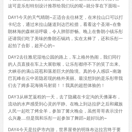
这可是乐彤特别设计推荐给我们玩的呢~就分享在下面啦~
DAY1今天的天气晴朗~正适合去往林芝，在米拉山口可以打
卡纪念，通过米拉山隧道到达巴松措，看看这个圣湖~在鲁
朗林海的森林浴呼吸，令人肺部舒畅。晚上在鲁朗小镇乐彤
还请我们吃了美味的鲁朗石锅鸡，实在太棒了，还和乐彤一
起拍了合影，超开心的~
DAY2去往雅尼湿地公园的路上，车上格外热闹，我们同行
的人员直接在车上大展歌喉，让乐彤都停不下的笑了出来。
大峡谷的满山花苞和落差巨大的险境。真的令人感叹~南迦
巴瓦峰在云中若隐若现的格外美丽。最没想到的是乐彤带我
们去了姆多花海骑马射箭！！我真的超想体验的！
DAY3从林芝返程的一天，去了隐藏在卡定沟的天佛瀑布，
流动的水声感受到心灵的平静。在晚上到达拉萨之后和藏族
人民一起吃了烤全羊，参加了篝火晚会，虽然哥哥表示没什
么兴趣….但是我和乐彤一起参加了舞蹈~超好玩的~
DAY4今天是拉萨市内游，世界屋脊的明珠布达拉宫终于要