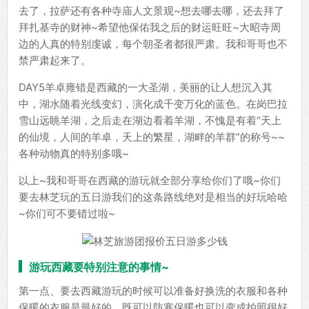
去了，拉萨还有各种寺庙人文景观~想去哪去哪，还去拜了
拜扎基寺的财神~希望他保佑我之后的财运旺旺~大昭寺周
边的人真的特别虔诚，每个朝圣者都很严肃。我和哥哥也不
禁严肃起来了。
DAY5羊卓雍错是西藏的一大圣湖，美丽的让人想沉入其
中，湖水随着光线变幻，演化成千变万化的蓝色。在岗巴拉
雪山远眺羊湖，之后走在湖边看着羊湖，不愧是有着“天上
的仙境，人间的羊卓，天上的繁星，湖畔的羊群”的称号~~
各种动物真的特别多哦~
以上~我和哥哥在西藏的游玩就全部分享给你们了哦~你们
要去林芝玩的五日游我们的这条路线绝对是相当的好玩哈哈
~你们可不要错过啦~
游玩西藏要特别注意的事情~
第一点、要去西藏游玩的时候可以准备好换洗的衣服和各种
保暖的衣服是最好的，既可以防寒保暖也可以变成拍照很好