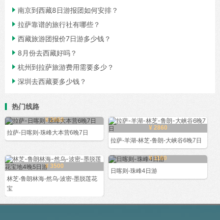

南京到西藏8日游报团如何安排？

拉萨靠谱的旅行社有哪些？

西藏旅游团报价7日游多少钱？

8月份去西藏好吗？

杭州到拉萨旅游费用需要多少？

深圳去西藏要多少钱？
热门线路
¥ 2660
¥ 2860
拉萨-日喀则-珠峰大本营6晚7日
拉萨-羊湖-林芝-鲁朗-大峡谷6晚7日
¥ 1160
¥ 3500
日喀则-珠峰4日游
林芝-鲁朗林海-然乌-波密-墨脱莲花
宝