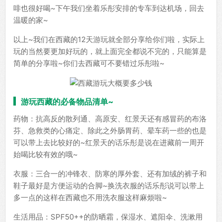
啡也很好喝~下午我们坐着乐彤安排的专车到达机场，回去
温暖的家~
以上~我们在西藏的12天游玩就全部分享给你们啦，实际上
玩的当然要更加好玩的，就上面完全都说不完的，只能算是
简单的分享啦~你们去西藏可不要错过乐彤啦~
游玩西藏的必备物品清单~
药物：抗高反的散列通、高原安、红景天还有感冒药的布洛
芬、急救类的心痛定、除此之外肠胃药、晕车药一些的也是
可以带上去比较好的~红景天的话乐彤是说在进藏前一周开
始喝比较有效的哦~
衣服：三合一的冲锋衣、防寒的厚外套、还有加绒的裤子和
鞋子最好是方便运动的合脚~换洗衣服的话乐彤说可以带上
多一点的这样在西藏也不用洗衣服这样麻烦啦~
生活用品：SPF50++的防晒霜，保湿水、遮阳伞、洗漱用