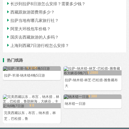

长沙到拉萨8日游怎么安排？需要多少钱？

西藏跟旅游团费用多少？

拉萨当地有哪几家旅行社？

阿里大环线包车价格？

国庆去西藏旅游的人多吗？

上海到西藏7日游行程怎么安排？
热门线路
¥ 1280
¥ 2880
拉萨-羊湖-纳木错4晚5日游
拉萨-纳木错-林芝-巴松措-雅鲁藏布
大
¥ 380
纳木错一日游
¥ 0
完美西藏以东，布宫，纳木措，林
芝，巴松措，鲁