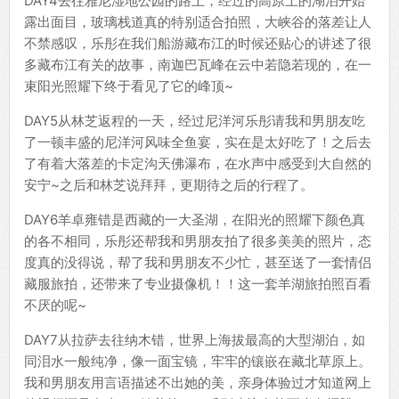
DAY4去往雅尼湿地公园的路上，经过的高原上的湖泊开始
露出面目，玻璃栈道真的特别适合拍照，大峡谷的落差让人
不禁感叹，乐彤在我们船游藏布江的时候还贴心的讲述了很
多藏布江有关的故事，南迦巴瓦峰在云中若隐若现的，在一
束阳光照耀下终于看见了它的峰顶~
DAY5从林芝返程的一天，经过尼洋河乐彤请我和男朋友吃
了一顿丰盛的尼洋河风味全鱼宴，实在是太好吃了！之后去
了有着大落差的卡定沟天佛瀑布，在水声中感受到大自然的
安宁~之后和林芝说拜拜，更期待之后的行程了。
DAY6羊卓雍错是西藏的一大圣湖，在阳光的照耀下颜色真
的各不相同，乐彤还帮我和男朋友拍了很多美美的照片，态
度真的没得说，帮了我和男朋友不少忙，甚至送了一套情侣
藏服旅拍，还带来了专业摄像机！！这一套羊湖旅拍照百看
不厌的呢~
DAY7从拉萨去往纳木错，世界上海拔最高的大型湖泊，如
同泪水一般纯净，像一面宝镜，牢牢的镶嵌在藏北草原上。
我和男朋友用言语描述不出她的美，亲身体验过才知道网上