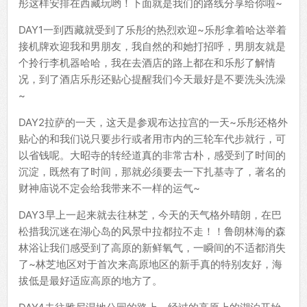
彤这样安排在西藏玩哟！下面就是我们的路线分享给你啦~
DAY1一到西藏就受到了乐彤的热烈欢迎~乐彤拿着哈达举着
接机牌欢迎我和男朋友，我自然的和她打招呼，男朋友就是
个拎行李机器哈哈，我在去酒店的路上都在和乐彤了解情
况，到了酒店乐彤还贴心提醒我们今天最好是不要洗头洗澡
~
DAY2拉萨的一天，这天是参观布达拉宫的一天~乐彤还格外
贴心的和我们说只要步行或者用市内的三轮车代步就行，可
以省钱呢。大昭寺的转经道真的非常古朴，感受到了时间的
沉淀，既然有了时间，那就必须要去一下扎基寺了，著名的
财神庙说不定会给我带来不一样的运气~
DAY3早上一起来就去往林芝，今天的天气格外晴朗，在巴
松措我沉迷在湖心岛的风景中拉都拉不走！！鲁朗林海的森
林浴让我们感受到了高原的新鲜氧气，一瞬间的不适都消失
了~林芝地区对于首次来高原地区的新手真的特别友好，海
拔低是最好适应高原的地方了。