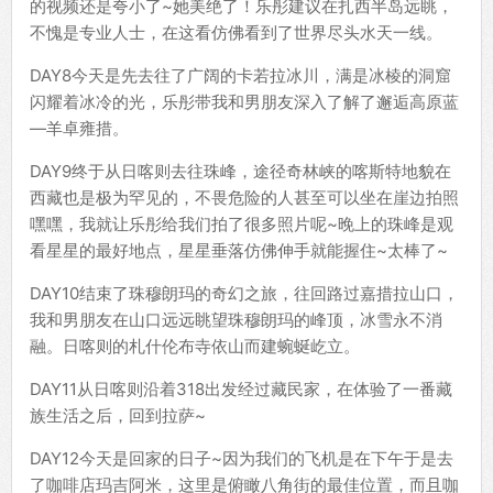
的视频还是夸小了~她美绝了！乐彤建议在扎西半岛远眺，
不愧是专业人士，在这看仿佛看到了世界尽头水天一线。
DAY8今天是先去往了广阔的卡若拉冰川，满是冰棱的洞窟
闪耀着冰冷的光，乐彤带我和男朋友深入了解了邂逅高原蓝
—羊卓雍措。
DAY9终于从日喀则去往珠峰，途径奇林峡的喀斯特地貌在
西藏也是极为罕见的，不畏危险的人甚至可以坐在崖边拍照
嘿嘿，我就让乐彤给我们拍了很多照片呢~晚上的珠峰是观
看星星的最好地点，星星垂落仿佛伸手就能握住~太棒了~
DAY10结束了珠穆朗玛的奇幻之旅，往回路过嘉措拉山口，
我和男朋友在山口远远眺望珠穆朗玛的峰顶，冰雪永不消
融。日喀则的札什伦布寺依山而建蜿蜒屹立。
DAY11从日喀则沿着318出发经过藏民家，在体验了一番藏
族生活之后，回到拉萨~
DAY12今天是回家的日子~因为我们的飞机是在下午于是去
了咖啡店玛吉阿米，这里是俯瞰八角街的最佳位置，而且咖