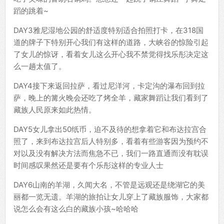
蹈的跳着~
DAY3雅尼湿地公园的舒适度特别适合拍照打卡，在318国
道的牌子下特别开心我们有这样的道路，大峡谷的惊险引起
了女儿的惊讶，看着女儿这么开心我不禁觉得找乐彤决定这
么一趟太值了。
DAY4接下来返回拉萨，看过尼洋河，卡定沟的瀑布回到拉
萨，晚上的篝火晚会还吃了烤全羊，藏家舞蹈让我们看到了
藏族人民原来如此热情。
DAY5女儿拿出50纸币，迫不及待的想拿着它和布达拉宫合
照了，来到布达拉宫后人特别多，看着有些游客因为预约不
对以及没有解决方法而焦急不已，我们一路直通而没有耽误
时间感叹果然还是要有个乐彤这样的专业人士
DAY6山南的羊湖，久闻大名，不管是远观还是绕湖它的美
丽都一览无遗。羊湖的旅拍让女儿穿上了藏族服饰，大家都
说怎么会有这么白的藏族小孩~哈哈哈