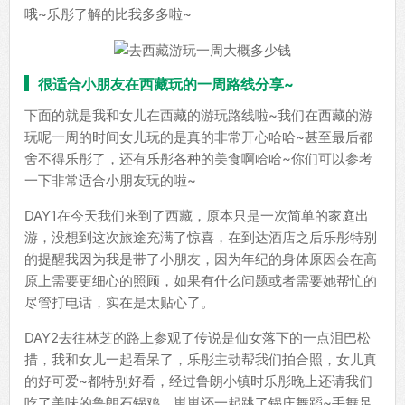
哦~乐彤了解的比我多多啦~
很适合小朋友在西藏玩的一周路线分享~
下面的就是我和女儿在西藏的游玩路线啦~我们在西藏的游
玩呢一周的时间女儿玩的是真的非常开心哈哈~甚至最后都
舍不得乐彤了，还有乐彤各种的美食啊哈哈~你们可以参考
一下非常适合小朋友玩的啦~
DAY1在今天我们来到了西藏，原本只是一次简单的家庭出
游，没想到这次旅途充满了惊喜，在到达酒店之后乐彤特别
的提醒我因为我是带了小朋友，因为年纪的身体原因会在高
原上需要更细心的照顾，如果有什么问题或者需要她帮忙的
尽管打电话，实在是太贴心了。
DAY2去往林芝的路上参观了传说是仙女落下的一点泪巴松
措，我和女儿一起看呆了，乐彤主动帮我们拍合照，女儿真
的好可爱~都特别好看，经过鲁朗小镇时乐彤晚上还请我们
吃了美味的鲁朗石锅鸡。崽崽还一起跳了锅庄舞蹈~手舞足