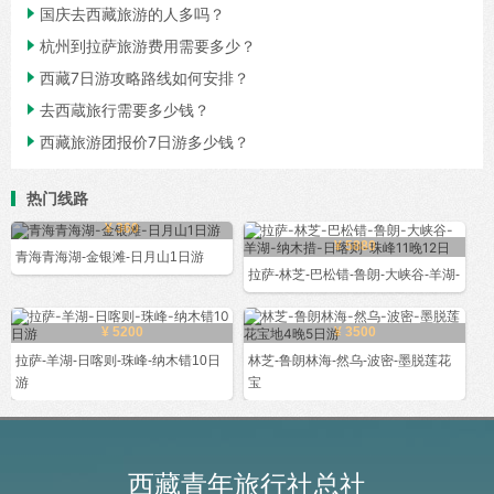

国庆去西藏旅游的人多吗？

杭州到拉萨旅游费用需要多少？

西藏7日游攻略路线如何安排？

去西蔵旅行需要多少钱？

西藏旅游团报价7日游多少钱？
热门线路
¥ 360
¥ 5880
青海青海湖-金银滩-日月山1日游
拉萨-林芝-巴松错-鲁朗-大峡谷-羊湖-
¥ 5200
¥ 3500
拉萨-羊湖-日喀则-珠峰-纳木错10日
林芝-鲁朗林海-然乌-波密-墨脱莲花
游
宝
西藏青年旅行社总社