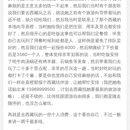
麻烦的是主意太多怕统一不起来，然后我们当时有个朋友听
说我们要去西藏玩之后，就说她之前有个旅游向导带着玩的
还不错，就介绍给我们，然后我当时是联系上了那个西藏的
本地向导喜橙，当时她给我们是把住宿、用车及景点都安排
好了，然后很开心的是吃饭这事也可以帮我们定餐馆，毕竟
自己去玩到了用餐时候到处都是人，这样倒是避免了排队蛮
好的，然后我们这些一起报价4000，然后稍微砍了下价最
后是3560一个人，整体觉得非常划算的说，当时吃饭安排
了牦牛肉汤锅还有烤羊腿、石锅鱼等美食，然后带着我们去
玩了二十多个景点呢，非常的尽兴这一趟，当时好吃好玩的
都打卡了个遍，要是你也觉得自己安排麻烦的话，不如和我
们一样在喜橙那报个西藏结伴游，让她帮忙安排（我把她电
话贴出来 13989999500 ，计划去西藏找她要最新的旅游攻
略），还挺不错的，比传统跟团游自由很多，我们都是随走
随停的，也没怎么被坑。
再就是去西藏玩的一些个人消费，这个看你自己，不过一般
来讲一两千最多啦。