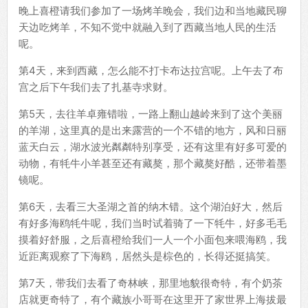
晚上喜橙请我们参加了一场烤羊晚会，我们边和当地藏民聊
天边吃烤羊，不知不觉中就融入到了西藏当地人民的生活
呢。
第4天，来到西藏，怎么能不打卡布达拉宫呢。上午去了布
宫之后下午我们去了扎基寺求财。
第5天，去往羊卓雍错啦，一路上翻山越岭来到了这个美丽
的羊湖，这里真的是出来露营的一个不错的地方，风和日丽
蓝天白云，湖水波光粼粼特别享受，还有这里有好多可爱的
动物，有牦牛小羊甚至还有藏獒，那个藏獒好酷，还带着墨
镜呢。
第6天，去看三大圣湖之首的纳木错。这个湖泊好大，然后
有好多海鸥牦牛呢，我们当时试着骑了一下牦牛，好多毛毛
摸着好舒服，之后喜橙给我们一人一个小面包来喂海鸥，我
近距离观察了下海鸥，居然头是棕色的，长得还挺搞笑。
第7天，带我们去看了奇林峡，那里地貌很奇特，有个奶茶
店就更奇特了，有个藏族小哥哥在这里开了家世界上海拔最