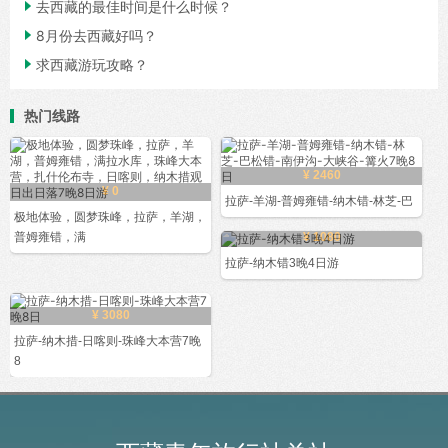

去西藏的最佳时间是什么时候？

8月份去西藏好吗？

求西藏游玩攻略？
热门线路
¥ 2460
¥ 0
拉萨-羊湖-普姆雍错-纳木错-林芝-巴
极地体验，圆梦珠峰，拉萨，羊湖，
普姆雍错，满
¥ 1080
拉萨-纳木错3晚4日游
¥ 3080
拉萨-纳木措-日喀则-珠峰大本营7晚
8