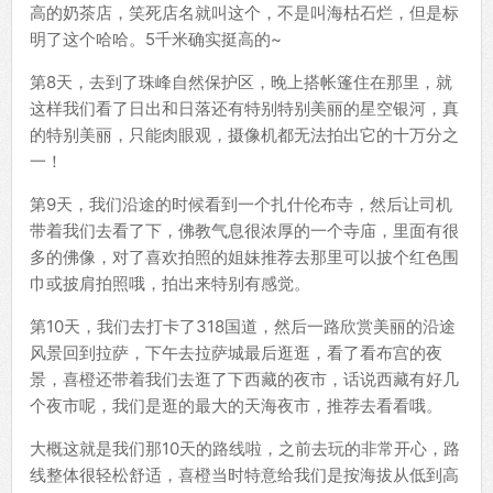
高的奶茶店，笑死店名就叫这个，不是叫海枯石烂，但是标
明了这个哈哈。5千米确实挺高的~
第8天，去到了珠峰自然保护区，晚上搭帐篷住在那里，就
这样我们看了日出和日落还有特别特别美丽的星空银河，真
的特别美丽，只能肉眼观，摄像机都无法拍出它的十万分之
一！
第9天，我们沿途的时候看到一个扎什伦布寺，然后让司机
带着我们去看了下，佛教气息很浓厚的一个寺庙，里面有很
多的佛像，对了喜欢拍照的姐妹推荐去那里可以披个红色围
巾或披肩拍照哦，拍出来特别有感觉。
第10天，我们去打卡了318国道，然后一路欣赏美丽的沿途
风景回到拉萨，下午去拉萨城最后逛逛，看了看布宫的夜
景，喜橙还带着我们去逛了下西藏的夜市，话说西藏有好几
个夜市呢，我们是逛的最大的天海夜市，推荐去看看哦。
大概这就是我们那10天的路线啦，之前去玩的非常开心，路
线整体很轻松舒适，喜橙当时特意给我们是按海拔从低到高