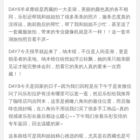
DAY6羊卓雍错是西藏的一大圣湖，美丽的颜色真的各不相
同，乐彤还帮我和姐姐拍了很多美美的照片，服务态度真的
没得说，跑前跑后的帮忙，帮了我和姐姐不少忙，甚至送了
一套藏服旅拍，带来的专业摄像机就是不一样！！这一套羊
湖旅拍照百看不厌~
DAY7今天很早就起来了，纳木错，不仅是人间圣湖，更是
朝圣者的圣地。纳木错任纷扰如浮云轻飘，她的美只能亲眼
见证才能完整体会到，想看它的美的人真的要来一次西
藏！！
DAY8今天是回家的日子~因为我们回程是在下午于是发微信
问了问乐彤拉萨有没有哪里可以逛一逛，然后乐彤给我推荐
了咖啡店玛吉阿米，这里是俯瞰八角街的最佳位置，而且咖
啡也很好喝，在八角街不用说我们买了很多手工饰品~真的
很感谢乐彤在最后都这么暖心~~下午我们坐着乐彤安排的
专车返回，回去温暖的家~
这条路线可是我和姐姐精心挑选的呢，尤其是在西藏也是可