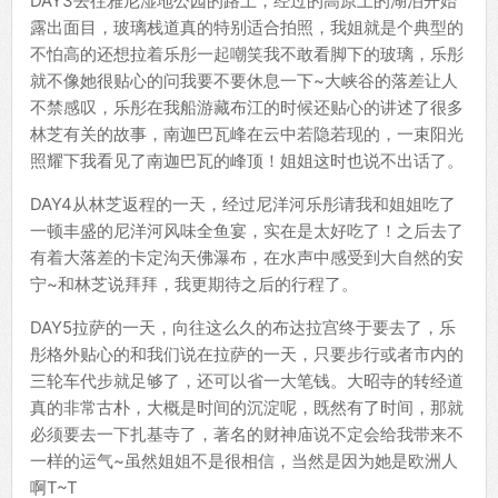
DAY3去往雅尼湿地公园的路上，经过的高原上的湖泊开始
露出面目，玻璃栈道真的特别适合拍照，我姐就是个典型的
不怕高的还想拉着乐彤一起嘲笑我不敢看脚下的玻璃，乐彤
就不像她很贴心的问我要不要休息一下~大峡谷的落差让人
不禁感叹，乐彤在我船游藏布江的时候还贴心的讲述了很多
林芝有关的故事，南迦巴瓦峰在云中若隐若现的，一束阳光
照耀下我看见了南迦巴瓦的峰顶！姐姐这时也说不出话了。
DAY4从林芝返程的一天，经过尼洋河乐彤请我和姐姐吃了
一顿丰盛的尼洋河风味全鱼宴，实在是太好吃了！之后去了
有着大落差的卡定沟天佛瀑布，在水声中感受到大自然的安
宁~和林芝说拜拜，我更期待之后的行程了。
DAY5拉萨的一天，向往这么久的布达拉宫终于要去了，乐
彤格外贴心的和我们说在拉萨的一天，只要步行或者市内的
三轮车代步就足够了，还可以省一大笔钱。大昭寺的转经道
真的非常古朴，大概是时间的沉淀呢，既然有了时间，那就
必须要去一下扎基寺了，著名的财神庙说不定会给我带来不
一样的运气~虽然姐姐不是很相信，当然是因为她是欧洲人
啊T~T