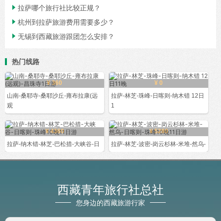

拉萨哪个旅行社比较正规？

杭州到拉萨旅游费用需要多少？

无锡到西藏旅游跟团怎么安排？
热门线路
¥ 360
¥ 0
山南-桑耶寺-桑耶沙丘-雍布拉康(远
拉萨-林芝-珠峰-日喀则-纳木错 12日
观
1
¥ 4360
¥ 5280
拉萨-纳木错-林芝-巴松措-大峡谷-日
拉萨-林芝-波密-岗云杉林-米堆-然乌-
西藏青年旅行社总社
您身边的西藏旅游行家