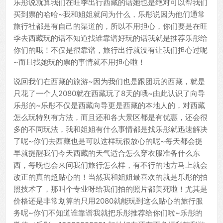
乐彤说就算我们在旺季出行西藏的话她也是绝对可以帮我们
买到票的哈哈~我和姐姐就问为什么，乐彤说因为他们通常
旅行社都是有自己的渠道的，所以不用担心，你们要是在旺
季去西藏玩的话不知道找谁靠谱好玩的话我就是推荐乐彤给
你们的哦！不仅是很靠谱，旅行出行就没有让我们担心过呢
~而且找她玩的票的事情就不用担心啦！
说回我们在西藏的旅游~因为我们也是跟团玩的西藏，就是
只花了一个人2080就在西藏玩了8天的哦~由此认识了向导
乐彤的~乐彤不仅是西藏向导更是西藏的本地人的，对西藏
怎么玩特别有方法，而且还和各大景区都是有优惠，还会很
多的不同玩法，我和姐姐有什么事情都是找乐彤就迅速解决
了呢~你们去西藏也是可以这样玩很放心的呢~每天都会提
早就提醒我们今天西藏的天气适合怎么穿衣服准备什么东
西，每晚也会来问我们旅行怎么样，有不行的地方马上就会
改正的真的超贴心的！当然我和姐姐最喜欢的就是乐彤的拍
照技术了，那叫个专业呀给我们拍的照片都美死啦！尤其是
价格还是非常划算的只用2080就能玩到这么贴心的旅行服
务呢~你们不知道谁靠谱我就把乐彤推荐给你们啦~乐彤的