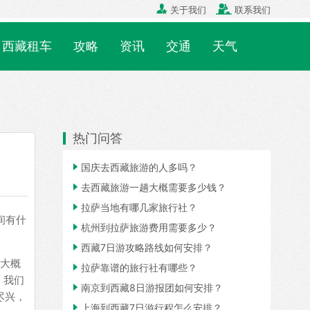


关于我们
联系我们
西藏租车
攻略
资讯
交通
天气
热门问答

国庆去西藏旅游的人多吗？

去西藏旅游一趟大概需要多少钱？

拉萨当地有哪几家旅行社？
间有什

杭州到拉萨旅游费用需要多少？

西藏7日游攻略路线如何安排？
是大概

拉萨靠谱的旅行社有哪些？
，我们

南京到西藏8日游报团如何安排？
尽兴，

上海到西藏7日游行程怎么安排？