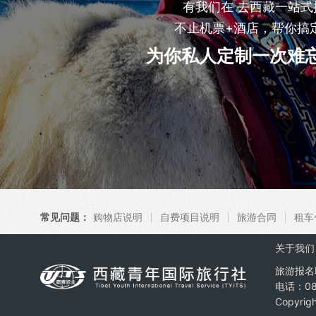
有我们在 去西藏一站式
不止机票+酒店，帮你搞
为你私人定制一次难
常见问题：
购物店说明
自费项目说明
旅游合同
租车
关于我们
旅游报名
电话：08
Copyrig