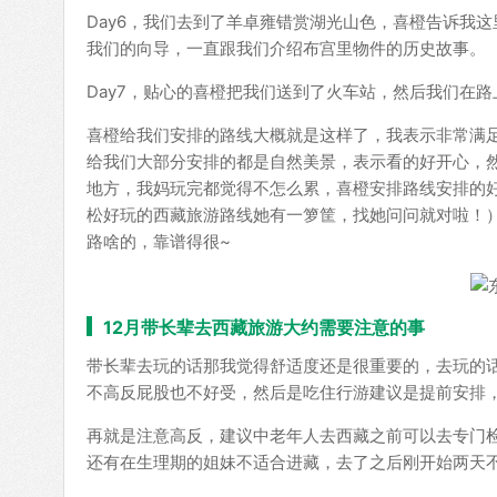
Day6，我们去到了羊卓雍错赏湖光山色，喜橙告诉我
我们的向导，一直跟我们介绍布宫里物件的历史故事。
Day7，贴心的喜橙把我们送到了火车站，然后我们在
喜橙给我们安排的路线大概就是这样了，我表示非常满
给我们大部分安排的都是自然美景，表示看的好开心，
地方，我妈玩完都觉得不怎么累，喜橙安排路线安排的好好
松好玩的西藏旅游路线她有一箩筐，找她问问就对啦！
路啥的，靠谱得很~
12月带长辈去西藏旅游大约需要注意的事
带长辈去玩的话那我觉得舒适度还是很重要的，去玩的
不高反屁股也不好受，然后是吃住行游建议是提前安排
再就是注意高反，建议中老年人去西藏之前可以去专门
还有在生理期的姐妹不适合进藏，去了之后刚开始两天