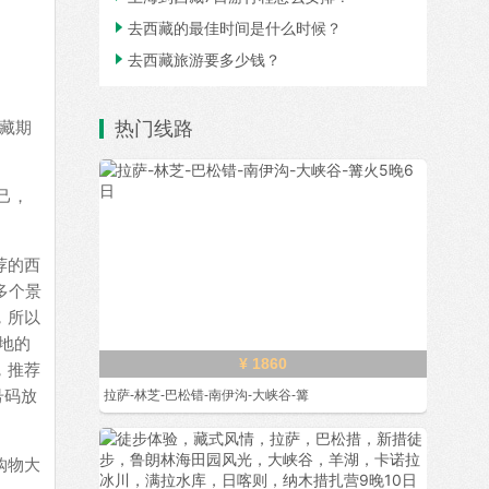

去西藏的最佳时间是什么时候？

去西藏旅游要多少钱？
藏期
热门线路
己，
荐的西
多个景
，所以
地的
¥ 1860
，推荐
号码放
拉萨-林芝-巴松错-南伊沟-大峡谷-篝
购物大