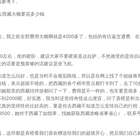
着参考下。
，我之前全部费用大概啊就是4000多了，包括的有往返交通费、在
。
00左右，坐的硬卧，建议大家不要硬座直达拉萨，不然难受的是你自
在的话要是预算够的话建议是坐飞机。
知道怎么玩好，也是当时不会规划路线，所以是在网上找了个姐妹推
线，表示超级不错的，把西藏的各个精华景点都打卡到了，去了10
和她那里的西藏结伴游都问了一下，费用是不一样的，包车要贵很多
到2000呢，好实惠，我当时还觉得奇怪这么便宜，问了喜橙是和当
完真的觉得性价比好高的，要是你去西藏不知道怎么安排自己的行程
999500，她对于西藏了如指掌，找她获取西藏攻略省事省心），联系
真，这些都是喜橙看我们喜欢赠送给我们的超级开心，然后我们自己