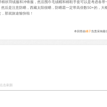
带棉袄羽绒服和冲锋服，然后围巾毛绒帽和棉鞋手套可以是考虑各带
然后是注意防晒，西藏太阳很晒，防晒霜一定带高倍数50+的，大
友，那就旅途愉快啦！
本回答由
橘子
负责采纳最