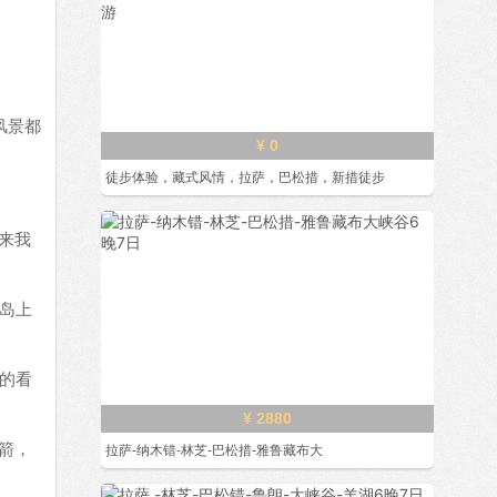
风景都
¥ 0
徒步体验，藏式风情，拉萨，巴松措，新措徒步
来我
岛上
的看
¥ 2880
箭，
拉萨-纳木错-林芝-巴松措-雅鲁藏布大