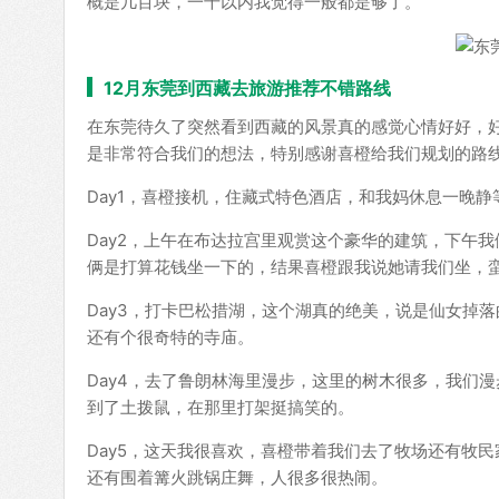
概是几百块，一千以内我觉得一般都是够了。
12月东莞到西藏去旅游推荐不错路线
在东莞待久了突然看到西藏的风景真的感觉心情好好，
是非常符合我们的想法，特别感谢喜橙给我们规划的路
Day1，喜橙接机，住藏式特色酒店，和我妈休息一晚
Day2，上午在布达拉宫里观赏这个豪华的建筑，下午
俩是打算花钱坐一下的，结果喜橙跟我说她请我们坐，
Day3，打卡巴松措湖，这个湖真的绝美，说是仙女掉
还有个很奇特的寺庙。
Day4，去了鲁朗林海里漫步，这里的树木很多，我们
到了土拨鼠，在那里打架挺搞笑的。
Day5，这天我很喜欢，喜橙带着我们去了牧场还有牧
还有围着篝火跳锅庄舞，人很多很热闹。