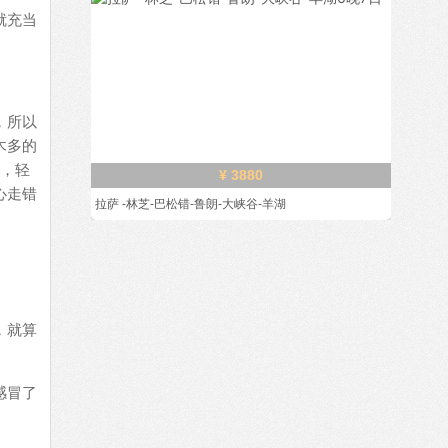
就充当
，所以
木多的
0，轻
¥ 3880
心走错
拉萨 -林芝-巴松错-鲁朗-大峡谷-羊湖
，就算
感冒了