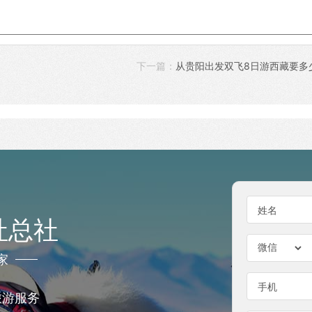
下一篇：
从贵阳出发双飞8日游西藏要多
姓名
社总社
家
手机
旅游服务