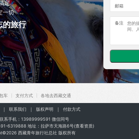
搞定
邮箱
定一切
忘的旅行
备注
包车
支付方式
各地去西藏交通
联系我们
版权声明
付款方式
联系手机：
13989999591
微信同号
91-6319888 地址：拉萨市天海路6号(
查看资质
)
ht©2026
西藏青年旅行社总社
版权所有