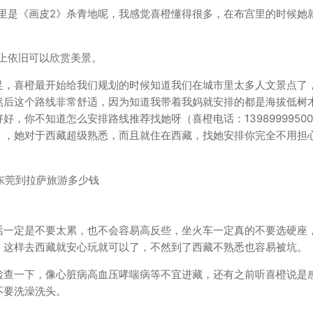
这里是《画皮2》杀青地呢，我感觉喜橙懂得很多，在布宫里的时候她
路上依旧可以欣赏美景。
足，喜橙最开始给我们规划的时候知道我们在城市里太多人文景点了
然后这个路线非常舒适，因为知道我带着我妈就安排的都是海拔低树
，你不知道怎么安排路线推荐找她呀（喜橙电话：1398999950
），她对于西藏超级熟悉，而且就住在西藏，找她安排你完全不用担
话一定是不要太累，也不会容易高反些，坐火车一定真的不要选硬座
，这样去西藏就安心玩就可以了，不然到了西藏不熟悉也容易被坑。
检查一下，像心脏病高血压哮喘病等不宜进藏，还有之前听喜橙说是
不要洗澡洗头。