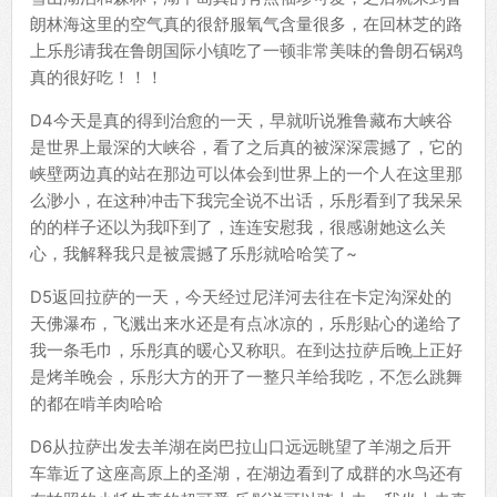
朗林海这里的空气真的很舒服氧气含量很多，在回林芝的路
上乐彤请我在鲁朗国际小镇吃了一顿非常美味的鲁朗石锅鸡
真的很好吃！！！
D4今天是真的得到治愈的一天，早就听说雅鲁藏布大峡谷
是世界上最深的大峡谷，看了之后真的被深深震撼了，它的
峡壁两边真的站在那边可以体会到世界上的一个人在这里那
么渺小，在这种冲击下我完全说不出话，乐彤看到了我呆呆
的的样子还以为我吓到了，连连安慰我，很感谢她这么关
心，我解释我只是被震撼了乐彤就哈哈笑了~
D5返回拉萨的一天，今天经过尼洋河去往在卡定沟深处的
天佛瀑布，飞溅出来水还是有点冰凉的，乐彤贴心的递给了
我一条毛巾，乐彤真的暖心又称职。在到达拉萨后晚上正好
是烤羊晚会，乐彤大方的开了一整只羊给我吃，不怎么跳舞
的都在啃羊肉哈哈
D6从拉萨出发去羊湖在岗巴拉山口远远眺望了羊湖之后开
车靠近了这座高原上的圣湖，在湖边看到了成群的水鸟还有