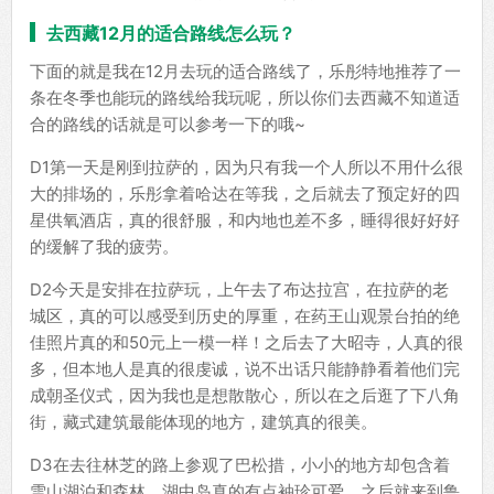
去西藏12月的适合路线怎么玩？
下面的就是我在12月去玩的适合路线了，乐彤特地推荐了一
条在冬季也能玩的路线给我玩呢，所以你们去西藏不知道适
合的路线的话就是可以参考一下的哦~
D1第一天是刚到拉萨的，因为只有我一个人所以不用什么很
大的排场的，乐彤拿着哈达在等我，之后就去了预定好的四
星供氧酒店，真的很舒服，和内地也差不多，睡得很好好好
的缓解了我的疲劳。
D2今天是安排在拉萨玩，上午去了布达拉宫，在拉萨的老
城区，真的可以感受到历史的厚重，在药王山观景台拍的绝
佳照片真的和50元上一模一样！之后去了大昭寺，人真的很
多，但本地人是真的很虔诚，说不出话只能静静看着他们完
成朝圣仪式，因为我也是想散散心，所以在之后逛了下八角
街，藏式建筑最能体现的地方，建筑真的很美。
D3在去往林芝的路上参观了巴松措，小小的地方却包含着
雪山湖泊和森林，湖中岛真的有点袖珍可爱，之后就来到鲁