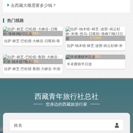

去西藏大概需要多少钱？
热门线路
¥ 3960
¥ 5580
拉萨-林芝-巴松措-大峡谷-日喀则-珠
拉萨-纳木错-林芝-波密-岗云杉林-米
¥ 280
¥ 4380
羊卓雍错半日游
拉萨-林芝-巴松错-鲁朗-大峡谷-羊湖-
西藏青年旅行社总社
您身边的西藏旅游行家

姓名