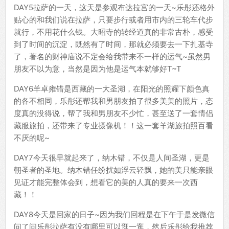
DAY5拉萨的一天，这天是参观布达拉宫的一天~乐彤还格外
贴心的和我们说在拉萨，只要步行或者用市内的三轮车代步
就行，不用花什么钱。大昭寺的转经道真的非常古朴，感受
到了时间的沉淀，既然有了时间，那就必须要去一下扎基寺
了，著名的财神庙说不定会给我带来不一样的运气~虽然男
朋友不以为意，当然是因为他是运气本就够好T~T
DAY6羊卓雍错是西藏的一大圣湖，在阳光的照耀下颜色真
的各不相同，乐彤还帮我和男朋友拍了很多美美的照片，态
度真的没得说，帮了我和男朋友不少忙，甚至送了一套情侣
藏服旅拍，还带来了专业摄像机！！这一套羊湖旅拍照百看
不厌的呢~
DAY7今天很早就起来了，纳木错，不仅是人间圣湖，更是
朝圣者的圣地。纳木错任纷扰如浮云轻飘，她的美只能亲眼
见证才能完整体会到，想看它的美的人真的要来一次西
藏！！
DAY8今天是回家的日子~因为我们回程是在下午于是发微信
问了问乐彤拉萨有没有哪里可以逛一逛，然后乐彤给我推荐