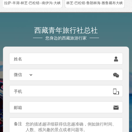
拉萨-羊湖-林芝-巴松错--南伊沟-大峡
林芝-巴松错-鲁朗林海-雅鲁藏布大峡
西藏青年旅行社总社
您身边的西藏旅游行家

姓名


手机

邮箱
备注