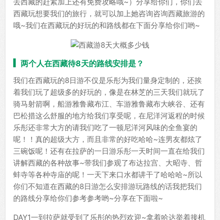
去西藏的赶紧加上还有免费攻略哦~）分享给你们，你们去
西藏玩想要我们的旅行，就可以加上她咨询咨询西藏旅游的
哦~我们在西藏玩的好玩的和路线都在下面分享给你们哟~
两个人在西藏待8天的路线安排是？
我们在西藏玩的8日游不仅是乐彤为我们量身定制的，还挨
着我们玩了超级多的好玩的，像是在林芝的三天我们就玩了
骑马射箭啊，船游雅鲁藏布江、车游雅鲁藏布大峡谷、还有
巴松措这么舒服的地方给我们享受呢，在尼洋河返程的时候
乐彤还非常大方的请我们吃了一顿尼洋河风味的全鱼宴的
呢！！真的超级大方，而且非常的好吃哈哈~连男友都炫了
三碗饭呢！还有在拉萨的一日游乐彤一天时间一直在给我们
讲解西藏的各种故事~带我们参观了布达拉宫、大昭寺、哲
蚌寺等各种寺庙的呢！一天下来口水都讲干了哈哈哈~所以
你们不知道在西藏的8日游怎么安排游玩路线的话我把我们
的路线分享给你们参考参考哟~分享在下面啦~
DAY1一到拉萨就受到了乐彤的热烈欢迎~拿着哈达举着接机