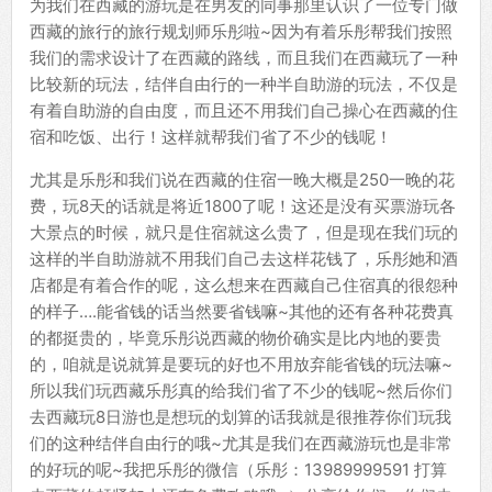
为我们在西藏的游玩是在男友的同事那里认识了一位专门做
西藏的旅行的旅行规划师乐彤啦~因为有着乐彤帮我们按照
我们的需求设计了在西藏的路线，而且我们在西藏玩了一种
比较新的玩法，结伴自由行的一种半自助游的玩法，不仅是
有着自助游的自由度，而且还不用我们自己操心在西藏的住
宿和吃饭、出行！这样就帮我们省了不少的钱呢！
尤其是乐彤和我们说在西藏的住宿一晚大概是250一晚的花
费，玩8天的话就是将近1800了呢！这还是没有买票游玩各
大景点的时候，就只是住宿就这么贵了，但是现在我们玩的
这样的半自助游就不用我们自己去这样花钱了，乐彤她和酒
店都是有着合作的呢，这么想来在西藏自己住宿真的很怨种
的样子….能省钱的话当然要省钱嘛~其他的还有各种花费真
的都挺贵的，毕竟乐彤说西藏的物价确实是比内地的要贵
的，咱就是说就算是要玩的好也不用放弃能省钱的玩法嘛~
所以我们玩西藏乐彤真的给我们省了不少的钱呢~然后你们
去西藏玩8日游也是想玩的划算的话我就是很推荐你们玩我
们的这种结伴自由行的哦~尤其是我们在西藏游玩也是非常
的好玩的呢~我把乐彤的微信（乐彤：13989999591 打算