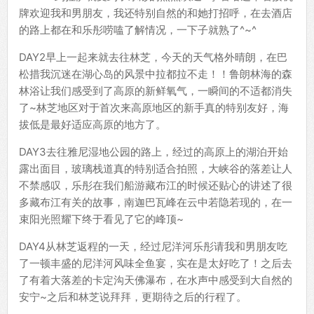
牌欢迎我和男朋友，我还特别自然的和她打招呼，在去酒店
的路上都在和乐彤唠嗑了解情况，一下子就熟了^~^
DAY2早上一起来就去往林芝，今天的天气格外晴朗，在巴
松措我沉迷在湖心岛的风景中拉都拉不走！！鲁朗林海的森
林浴让我们感受到了高原的新鲜氧气，一瞬间的不适都消失
了~林芝地区对于首次来高原地区的新手真的特别友好，海
拔低是最好适应高原的地方了。
DAY3去往雅尼湿地公园的路上，经过的高原上的湖泊开始
露出面目，玻璃栈道真的特别适合拍照，大峡谷的落差让人
不禁感叹，乐彤在我们船游藏布江的时候还贴心的讲述了很
多藏布江有关的故事，南迦巴瓦峰在云中若隐若现的，在一
束阳光照耀下终于看见了它的峰顶~
DAY4从林芝返程的一天，经过尼洋河乐彤请我和男朋友吃
了一顿丰盛的尼洋河风味全鱼宴，实在是太好吃了！之后去
了有着大落差的卡定沟天佛瀑布，在水声中感受到大自然的
安宁~之后和林芝说拜拜，更期待之后的行程了。