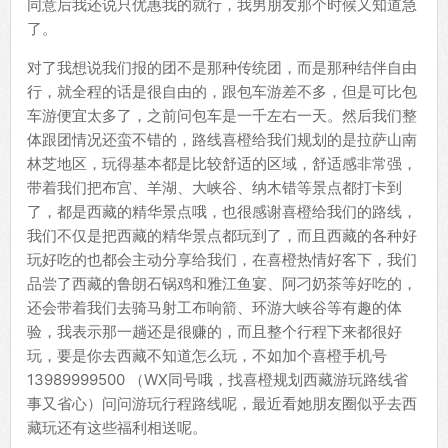
同意后我还说只优惠我的就行，我男朋友那个时候又知道急
了。
对了我想说我们报的团不是那种传统团，而是那种结伴自由
行，就全程的话是很自由的，跟包车游差不多，但是可比包
车游便宜太多了，之前问包车是一千左右一天。然后我们整
体跟团情况还蛮不错的，路线喜橙给我们规划的是拉萨山南
林芝地区，玩得基本都是比较舒适的区域，舒适感非常强，
带着我们把布宫、羊湖、大峡谷、纳木错等景点都打卡到
了，都是西藏的精华景点哦，也很感谢喜橙给我们的路线，
我们不仅是把西藏的精华景点都玩到了，而且西藏的各种好
玩好吃的也都会主动分享给我们，在喜橙热情好客下，我们
品尝了西藏的鲁朗石锅鸡和雅江鱼宴、阿刁奶茶等好吃的，
还会带着我们去骑马射工布响箭、环游大峡谷等有趣的体
验，我表示那一趟还是很赚的，而且整个行程下来都很好
玩，要是你去西藏不知道怎么玩，不如加个喜橙手机号
13989999500 （WX同号哦，找喜橙规划西藏游玩路线省
事又省心）问问游玩行程路线呢，最近看她朋友圈似乎去西
藏玩还有这些福利相送呢。