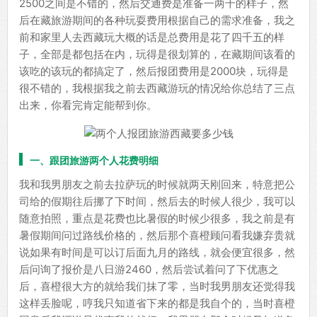
2500之间是不错的，然后交通费是准备一两千的样子，然
后在藏旅游期间的各种玩耍费用根据自己的需求准备，我之
前和家里人去西藏玩大概的话是总费用是花了四千五的样
子，全部是都包括在内，玩得是很划算的，在藏期间该看的
该吃的该玩的都搞定了，然后报团费用是2000块，玩得是
很不错的，我根据我之前去西藏游玩的情况给你总结了三点
出来，你看完肯定能帮到你。
一、跟团旅游两个人花费明细
我和我男朋友之前去拉萨玩的时候就两天刚回来，特意把公
司给的假期往后挪了下时间，然后去的时候人很少，我可以
随意拍照，重点是花费也比暑假的时候少很多，我之前是有
暑假期间问过路线价格的，然后那个喜橙顾问看我嫌弃贵就
说如果有时间是可以订后面九月的路线，就会便宜很多，然
后问询了报价是八日游2460，然后尝试着问了下优惠之
后，喜橙很大方的就给我们抹了零，当时我男朋友还觉得我
这样丢脸呢，哼我只知道省下来的都是我自个的，当时喜橙