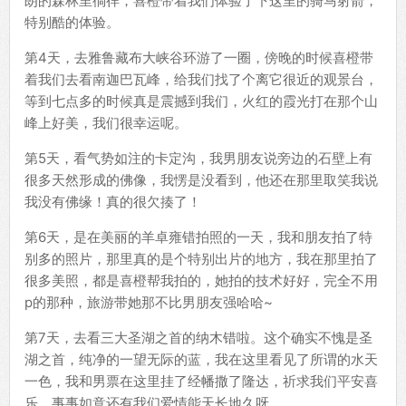
朗的森林里徜徉，喜橙带着我们体验了下这里的骑马射箭，
特别酷的体验。
第4天，去雅鲁藏布大峡谷环游了一圈，傍晚的时候喜橙带
着我们去看南迦巴瓦峰，给我们找了个离它很近的观景台，
等到七点多的时候真是震撼到我们，火红的霞光打在那个山
峰上好美，我们很幸运呢。
第5天，看气势如注的卡定沟，我男朋友说旁边的石壁上有
很多天然形成的佛像，我愣是没看到，他还在那里取笑我说
我没有佛缘！真的很欠揍了！
第6天，是在美丽的羊卓雍错拍照的一天，我和朋友拍了特
别多的照片，那里真的是个特别出片的地方，我在那里拍了
很多美照，都是喜橙帮我拍的，她拍的技术好好，完全不用
p的那种，旅游带她那不比男朋友强哈哈~
第7天，去看三大圣湖之首的纳木错啦。这个确实不愧是圣
湖之首，纯净的一望无际的蓝，我在这里看见了所谓的水天
一色，我和男票在这里挂了经幡撒了隆达，祈求我们平安喜
乐，事事如意还有我们爱情能天长地久呀。