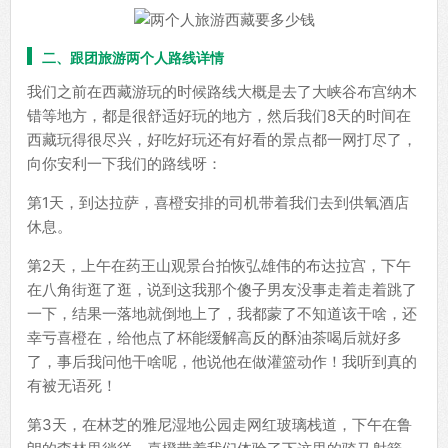
二、跟团旅游两个人路线详情
我们之前在西藏游玩的时候路线大概是去了大峡谷布宫纳木
错等地方，都是很舒适好玩的地方，然后我们8天的时间在
西藏玩得很尽兴，好吃好玩还有好看的景点都一网打尽了，
向你安利一下我们的路线呀：
第1天，到达拉萨，喜橙安排的司机带着我们去到供氧酒店
休息。
第2天，上午在药王山观景台拍恢弘雄伟的布达拉宫，下午
在八角街逛了逛，说到这我那个傻子男友没事走着走着跳了
一下，结果一落地就倒地上了，我都蒙了不知道该干啥，还
幸亏喜橙在，给他点了杯能缓解高反的酥油茶喝后就好多
了，事后我问他干啥呢，他说他在做灌篮动作！我听到真的
有被无语死！
第3天，在林芝的雅尼湿地公园走网红玻璃栈道，下午在鲁