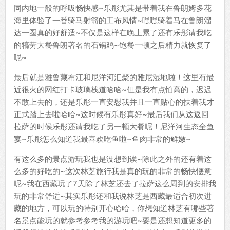
同内地一般的呼吸畅快感~乐彤尤其是带着我在鲁朗姆多花
海里体验了一番骑马射箭的工布风情~嘿嘿骑着马在鲁朗溜
达一圈真的好舒适~不仅是这样在晚上累了还有乐彤请我吃
的犒劳大餐鲁朗著名的石锅鸡~饱餐一顿之后精力就恢复了
呢~
最后就是雅鲁藏布江和尼洋河汇聚的雅尼湿地啦！这里有最
近很火的网红打卡玻璃栈道哈哈~但是我有点怕高的，迟迟
不敢上去的，还是乐彤一直安慰我并且一直贴心的扶着我才
正式踏上去啦哈哈~这时候有乐彤真好~最后我们从这返回
拉萨的时候乐彤还请我吃了另一顿大餐呢！尼洋河生态全鱼
宴~乐彤怎么知道我最喜欢吃鱼啦~鱼肉非常的鲜嫩~
有这么多的景点游玩我也是没想到诶~除此之外的还有着这
么多的好吃的~这次林芝旅行我是真的玩的非常的畅快惬意
呢~我在西藏玩了7天除了林芝还去了拉萨这么周到的安排我
玩的非常舒适~其实乐彤还和我说林芝是西藏最适合初次进
藏的地方，可以玩的特别开心哈哈，你想知道林芝有哪些著
名景点能玩的就参考参考我的游玩吧~要是还想知道更多的