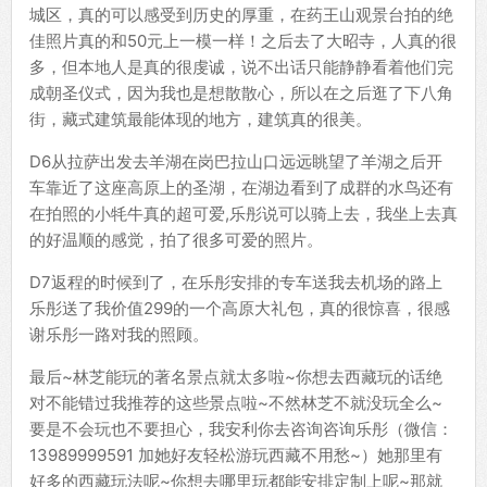
城区，真的可以感受到历史的厚重，在药王山观景台拍的绝
佳照片真的和50元上一模一样！之后去了大昭寺，人真的很
多，但本地人是真的很虔诚，说不出话只能静静看着他们完
成朝圣仪式，因为我也是想散散心，所以在之后逛了下八角
街，藏式建筑最能体现的地方，建筑真的很美。
D6从拉萨出发去羊湖在岗巴拉山口远远眺望了羊湖之后开
车靠近了这座高原上的圣湖，在湖边看到了成群的水鸟还有
在拍照的小牦牛真的超可爱,乐彤说可以骑上去，我坐上去真
的好温顺的感觉，拍了很多可爱的照片。
D7返程的时候到了，在乐彤安排的专车送我去机场的路上
乐彤送了我价值299的一个高原大礼包，真的很惊喜，很感
谢乐彤一路对我的照顾。
最后~林芝能玩的著名景点就太多啦~你想去西藏玩的话绝
对不能错过我推荐的这些景点啦~不然林芝不就没玩全么~
要是不会玩也不要担心，我安利你去咨询咨询乐彤（微信：
13989999591 加她好友轻松游玩西藏不用愁~）她那里有
好多的西藏玩法呢~你想去哪里玩都能安排定制上呢~那就