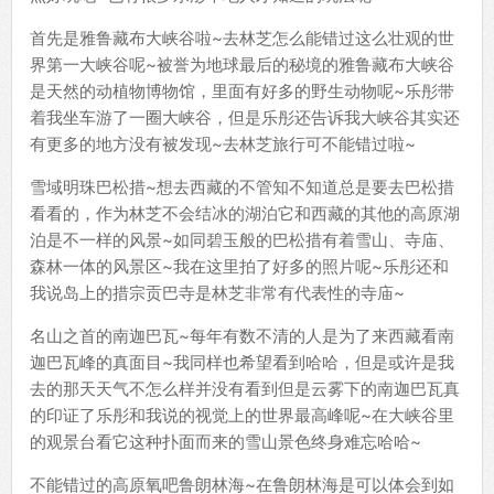
首先是雅鲁藏布大峡谷啦~去林芝怎么能错过这么壮观的世
界第一大峡谷呢~被誉为地球最后的秘境的雅鲁藏布大峡谷
是天然的动植物博物馆，里面有好多的野生动物呢~乐彤带
着我坐车游了一圈大峡谷，但是乐彤还告诉我大峡谷其实还
有更多的地方没有被发现~去林芝旅行可不能错过啦~
雪域明珠巴松措~想去西藏的不管知不知道总是要去巴松措
看看的，作为林芝不会结冰的湖泊它和西藏的其他的高原湖
泊是不一样的风景~如同碧玉般的巴松措有着雪山、寺庙、
森林一体的风景区~我在这里拍了好多的照片呢~乐彤还和
我说岛上的措宗贡巴寺是林芝非常有代表性的寺庙~
名山之首的南迦巴瓦~每年有数不清的人是为了来西藏看南
迦巴瓦峰的真面目~我同样也希望看到哈哈，但是或许是我
去的那天天气不怎么样并没有看到但是云雾下的南迦巴瓦真
的印证了乐彤和我说的视觉上的世界最高峰呢~在大峡谷里
的观景台看它这种扑面而来的雪山景色终身难忘哈哈~
不能错过的高原氧吧鲁朗林海~在鲁朗林海是可以体会到如