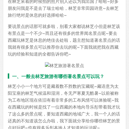
在林芝呆着的时候拍的照片别人还以为我出国了哈哈~好多
朋友问我是不是去了瑞士哈哈，林芝非常田园诗意~去林芝
旅行绝对是休息的好选择哈哈~
要说景点的话那可就多啦，别看大家都说林芝小但是林芝该
有景点是一个不少~而且还有很多的世界闻名景点呢~要去
西藏玩林芝是休息的绝佳去处啦，题主想知道著名景点的话
我就有很多景点可以推荐你去玩的呢~下面我就把我在西藏
玩的经验和知道的全都告诉你吧~
一、一般去林芝旅游有哪些著名景点可以玩？
林芝小小一个地方可是藏着数不胜数的宝藏呢~藏语意为太
阳宝座的林芝气候温和湿润，冬无严寒夏无酷暑~以前被称
为工布地区现在依旧有着非常多的工布风情可以体验呢~我
在西藏玩的时候是找了一位西藏的本地向导乐彤带着我才玩
了这么多的景点呢，要知道西藏的地域广大，我一个人的话
还真的不知道该怎么办啦，我下面就分享给你哪些林芝的景
点好玩吧~也有很多乐彤本地人才知道的玩法呢~