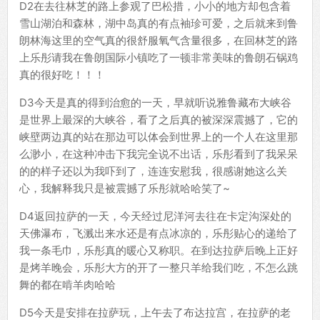
D2在去往林芝的路上参观了巴松措，小小的地方却包含着
雪山湖泊和森林，湖中岛真的有点袖珍可爱，之后就来到鲁
朗林海这里的空气真的很舒服氧气含量很多，在回林芝的路
上乐彤请我在鲁朗国际小镇吃了一顿非常美味的鲁朗石锅鸡
真的很好吃！！！
D3今天是真的得到治愈的一天，早就听说雅鲁藏布大峡谷
是世界上最深的大峡谷，看了之后真的被深深震撼了，它的
峡壁两边真的站在那边可以体会到世界上的一个人在这里那
么渺小，在这种冲击下我完全说不出话，乐彤看到了我呆呆
的的样子还以为我吓到了，连连安慰我，很感谢她这么关
心，我解释我只是被震撼了乐彤就哈哈笑了~
D4返回拉萨的一天，今天经过尼洋河去往在卡定沟深处的
天佛瀑布，飞溅出来水还是有点冰凉的，乐彤贴心的递给了
我一条毛巾，乐彤真的暖心又称职。在到达拉萨后晚上正好
是烤羊晚会，乐彤大方的开了一整只羊给我们吃，不怎么跳
舞的都在啃羊肉哈哈
D5今天是安排在拉萨玩，上午去了布达拉宫，在拉萨的老