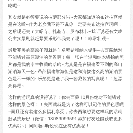
吃呢~
其次就是必须要说的拉萨部分啦~大家都知道的布达拉宫就
是在这啦~作为老乡我不得不说你一定要去布达拉宫玩啊！
之后呢还去了大昭寺、扎基寺、罗布林卡~我听说还有文成
公主实景剧就赶紧要乐彤带我去了呢！！非常壮观~
最后完美的高原圣湖就是羊卓雍错和纳木错啦~去西藏绝对
不能错过高原湖泊的美景啊！每一张在羊湖和纳木错拍的照
片都是我的毕生收藏哈哈哈~尤其是是在福建看不到的高山
湖泊海天一色~虽然福建靠海但是这和海拔这么高的湖泊景
色是不一样的~乐彤更是送了我一套藏装的写真呢！！超漂
亮得嘞~
这样的游玩真的没得说了！你去西藏 10月份绝对不能错过
这样的景色呀！！去西藏就是为了这样可以记住的景色嘿嘿
~而且还有着这么多福利享受，你去西藏想要这样玩的话就
赶紧找乐彤（微信：13989999591 添加好友还能获取更多
优惠哦~）问问啦~听说现在还有优惠呢！