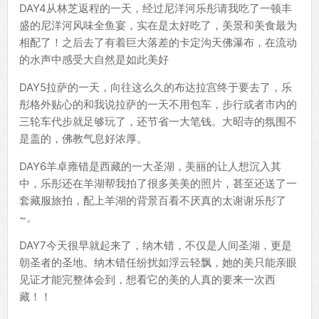
DAY4从林芝返程的一天，经过尼洋河乐彤请我吃了一顿丰
盛的尼洋河风味全鱼宴，实在是太好吃了，美景和美食最为
相配了！之后去了有着巨大落差的卡定沟天佛瀑布，在流动
的水声中感受大自然是如此美好
DAY5拉萨的一天，向往这么久的布达拉宫终于要去了，乐
彤格外贴心的和我说拉萨的一天不用包车，步行或者市内的
三轮车代步就足够玩了，还节省一大笔钱。大昭寺的氛围不
是盖的，佛教气息好浓厚。
DAY6羊卓雍错是西藏的一大圣湖，美丽的让人想沉入其
中，乐彤还在羊湖帮我拍了很多美美的照片，甚至还送了一
套藏服旅拍，配上羊湖的背景百看不厌真的太谢谢乐彤了
~。
DAY7今天很早就起来了，纳木错，不仅是人间圣湖，更是
朝圣者的圣地。纳木错任纷扰如浮云轻飘，她的美只能亲眼
见证才能完整体会到，想看它的美的人真的要来一次西
藏！！