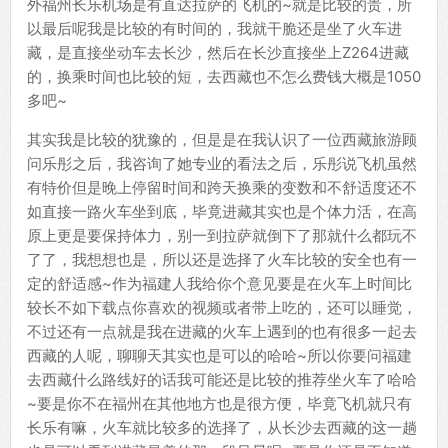
外福州长乐机场是有直达拉萨的飞机的~就是比较的贵，所
以最后呢我是比较的有时间的，我就干脆还是坐了火车进
藏，是直接坐动车去长沙，然后在长沙直接坐上Z264进藏
的，换乘时间也比较的短，去西藏也不怎么费钱大概是1050
多吧~
其实我是比较的犹豫的，但是是在我认识了一位西藏旅游顾
问乐彤之后，我咨询了她专业的看法之后，乐彤说飞机虽然
有特价但是晚上停留时间和跨天换乘的变数和不舒适度还不
如直接一路火车坐到底，毕竟进藏其实也是个体力活，在高
原上更是要保持体力，别一到拉萨就倒下了那就什么都玩不
了了，我想想也是，所以还是选择了火车比较的安全也有一
定的舒适感~作为福建人我给你个意见要是在火车上时间比
较长不如下载点你喜欢的视频或者带上吃的，还可以睡觉，
不过还有一点就是我在进藏的火车上遇到的也有很多一起去
西藏的人呢，聊聊天其实也是可以的哈哈~所以你要问福建
去西藏什么路线好的话我可能还是比较的推荐坐火车了哈哈
~要是你不在福州在其他地方也是很方便，毕竟飞机就只有
长乐有嘛，火车就比较多的选择了，从长沙去西藏的这一趟