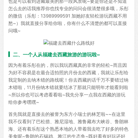
也是可以看到进藏最美的那一段风景呢~要是你还是不知道
怎么去的话我推荐你也找专业的问问会很清楚很多哦，乐彤
的微信（乐彤：13989999591 加她好友轻松游玩西藏不用
愁~）我就直接分享给你啦，你有什么不清楚的都可以直接
问哦~
二、一个人从福建去西藏旅游的游玩啦~
因为有着乐彤在的，所以我玩西藏真的非常的轻松~而且因
为好不容易是在最合适拍照的月份去的西藏，我就让乐彤给
我定制的去纳木错的路线呢！你去西藏的话千万不要错过纳
木错啦，11月份纳木错就要结冰了那就只能明年才能看到啦
~所以你也可以考虑看看啦~我先分享一点我在西藏的游玩
给你参考嘿嘿~
首先我就是直接去的被誉为东方小瑞士的林芝啦~~在这里
我不仅看到了巴松措、雅尼湿地、雅鲁藏布大峡谷、鲁朗林
海、还有着乐彤这个熟悉本地的人带着我去吃了好多的特色
美食呢~鲁朗的石锅鸡、雅江的生态鱼~既好看有好玩还好