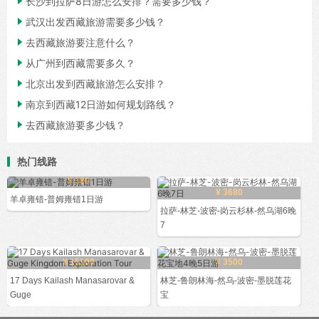

长沙到拉萨8日游怎么安排？需要多少钱？

武汉出发西藏旅游需要多少钱？

去西藏旅游要注意什么？

从广州到西藏需要多久？

北京出发到西藏旅游怎么安排？

南京到西藏12日游如何规划路线？

去西藏旅游要多少钱？
热门线路
¥ 380
¥ 3680
羊卓雍错-普姆雍错1日游
拉萨-林芝-波密-岗云杉林-然乌湖6晚
7
¥ 15100
¥ 3500
17 Days Kailash Manasarovar &
林芝-鲁朗林海-然乌-波密-墨脱莲花
Guge
宝