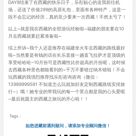
DAY8结束了在西藏的快乐日子，乐彤贴心的送我前往机
场，还送了价值299的高原礼包，里面有各种特产，这是一
段不会忘记的经历，真的至少要来一次西藏！不然太亏了！
以上~就是我在西藏的全部游玩经验啦~福建的朋友要在10
月去西藏就要赶紧准备啦~
综上所诉~我个人还是推荐在福建坐火车去西藏的路线最好
啦~当然要是有钱的话在长乐直接一趟直飞拉萨才是顶级的
享受哈哈哈~10月份可是西藏性比价超高的月份呢，这时候
去西藏各种景色都能看到的~千万不要错过纳木错啦！不会
玩西藏的我强烈推荐找乐彤咨询咨询（微信：
13989999591 不知道怎么玩就加好友定制西藏路线安排旅
行~）哦！她专业的带我玩的每一个景点都是我的心头爱呢
~最后祝题主的西藏之旅玩的开心啦！！
Tags：
如您进藏前遇到疑问，请添加专业顾问微信！