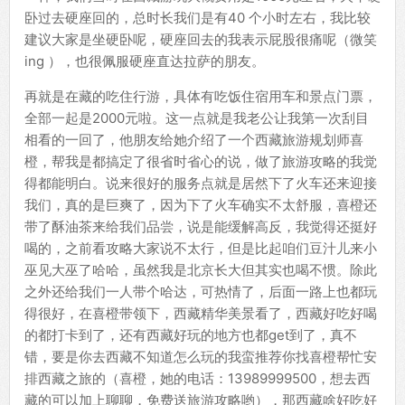
卧过去硬座回的，总时长我们是有40 个小时左右，我比较
建议大家是坐硬卧呢，硬座回去的我表示屁股很痛呢（微笑
ing ），也很佩服硬座直达拉萨的朋友。
再就是在藏的吃住行游，具体有吃饭住宿用车和景点门票，
全部一起是2000元啦。这一点就是我老公让我第一次刮目
相看的一回了，他朋友给她介绍了一个西藏旅游规划师喜
橙，帮我是都搞定了很省时省心的说，做了旅游攻略的我觉
得都能明白。说来很好的服务点就是居然下了火车还来迎接
我们，真的是巨爽了，因为下了火车确实不太舒服，喜橙还
带了酥油茶来给我们品尝，说是能缓解高反，我觉得还挺好
喝的，之前看攻略大家说不太行，但是比起咱们豆汁儿来小
巫见大巫了哈哈，虽然我是北京长大但其实也喝不惯。除此
之外还给我们一人带个哈达，可热情了，后面一路上也都玩
得很好，在喜橙带领下，西藏精华美景看了，西藏好吃好喝
的都打卡到了，还有西藏好玩的地方也都get到了，真不
错，要是你去西藏不知道怎么玩的我蛮推荐你找喜橙帮忙安
排西藏之旅的（喜橙，她的电话：13989999500，想去西
藏的可以加上聊聊，免费送旅游攻略哟），那西藏啥好吃好