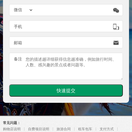


手机

邮箱
备注
常见问题：
购物店说明
自费项目说明
旅游合同
租车包车
支付方式