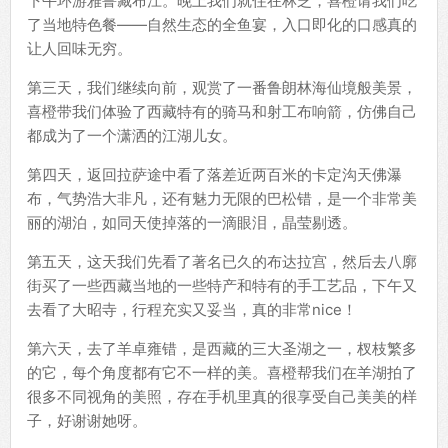
下午环游雅鲁藏布江。晚上我们就住在林芝，喜橙请我们吃
了当地特色餐——自然生态的全鱼宴，入口即化的口感真的
让人回味无穷。
第三天，我们继续向前，观赏了一番鲁朗林海仙境般美景，
喜橙带我们体验了西藏特有的骑马和射工布响箭，仿佛自己
都成为了一个潇洒的江湖儿女。
第四天，返回拉萨途中看了落差近两百米的卡定沟天佛瀑
布，气势浩大非凡，还有魅力无限的巴松错，是一个非常美
丽的湖泊，如同天使掉落的一滴眼泪，晶莹剔透。
第五天，这天我们先看了著名已久的布达拉宫，然后去八廓
街买了一些西藏当地的一些特产和特有的手工艺品，下午又
去看了大昭寺，行程充实又妥当，真的非常nice！
第六天，去了羊卓雍错，是西藏的三大圣湖之一，杈枝繁多
的它，每个角度都有它不一样的美。喜橙帮我们在羊湖拍了
很多不同视角的美照，存在手机里真的很享受自己美美的样
子，好谢谢她呀。