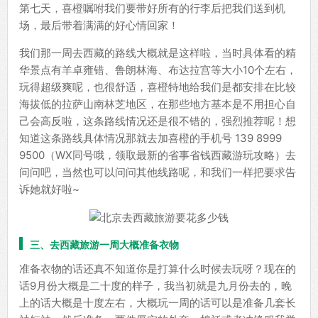
第七天，喜橙嘱咐我们要带好所有的行李后把我们送到机
场，最后带着满满的好心情回家！
我们那一周去西藏的路线大概就是这样啦，当时具体看的精
华景点有羊卓雍错、鲁朗林海、布达拉宫等大小10个左右，
玩得超级爽呢，也很舒适，喜橙特地给我们是都安排在比较
海拔低的拉萨山南林芝地区，在那些地方基本是不用担心自
己会高反啦，这条路线情况还是很不错的，强烈推荐呢！想
知道这条路线具体情况那就去加喜橙的手机号 139 8999
9500（WX同号哦，领取最新的省事省钱西藏游玩攻略）去
问问吧，当然也可以问问其他线路呢，和我们一样把要求告
诉她就好啦~
三、去西藏旅游一周大概准备衣物
准备衣物的话还真不知道你是打算什么时候去玩呀？现在的
话9月份大概是二十度的样子，我当初就是九月份去的，晚
上的话大概是十度左右，大概玩一周的话可以是准备几套长