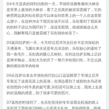
D4今天是真的得到治愈的一天，早就听说雅鲁藏布大峡谷
是世界上最深的大峡谷，看了之后真的被深深震撼了，它的
峡壁两边真的站在那边可以体会到世界上的一个人在这里那
么渺小，在这种冲击下我完全说不出话，乐彤看到了我呆呆
的的样子还以为我吓到了，连连安慰我，很感谢她这么关
心，我解释我只是被震撼了乐彤就哈哈笑了~
D5返回拉萨的一天，今天经过尼洋河去往在卡定沟深处的
天佛瀑布，飞溅出来水还是有点冰凉的，乐彤贴心的递给了
我一条毛巾，乐彤真的暖心又称职。在到达拉萨后晚上正好
是烤羊晚会，乐彤大方的开了一整只羊给我们吃，不怎么跳
舞的都在啃羊肉哈哈
D6从拉萨出发去羊湖在岗巴拉山口远远眺望了羊湖之后开
车靠近了这座高原上的圣湖，在湖边看到了成群的水鸟还有
在拍照的小牦牛真的超可爱,乐彤说可以骑上去，我坐上去真
的好温顺的感觉，拍了很多可爱的照片。
D7返程的时候到了，在乐彤安排的专车送我去机场的路上
乐彤送了我价值299的一个高原大礼包，真的很惊喜，很感