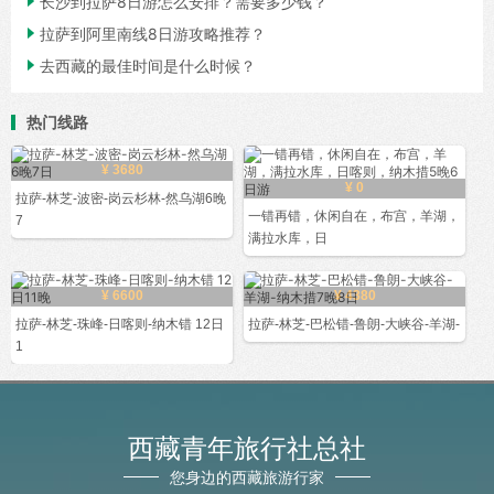

长沙到拉萨8日游怎么安排？需要多少钱？

拉萨到阿里南线8日游攻略推荐？

去西藏的最佳时间是什么时候？
热门线路
¥ 3680
¥ 0
拉萨-林芝-波密-岗云杉林-然乌湖6晚
一错再错，休闲自在，布宫，羊湖，
7
满拉水库，日
¥ 6600
¥ 4380
拉萨-林芝-珠峰-日喀则-纳木错 12日
拉萨-林芝-巴松错-鲁朗-大峡谷-羊湖-
1
西藏青年旅行社总社
您身边的西藏旅游行家