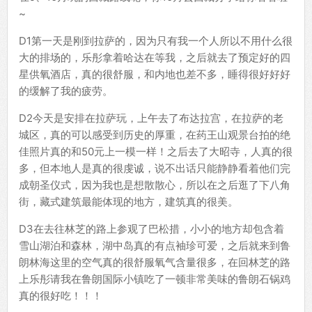
~
D1第一天是刚到拉萨的，因为只有我一个人所以不用什么很
大的排场的，乐彤拿着哈达在等我，之后就去了预定好的四
星供氧酒店，真的很舒服，和内地也差不多，睡得很好好好
的缓解了我的疲劳。
D2今天是安排在拉萨玩，上午去了布达拉宫，在拉萨的老
城区，真的可以感受到历史的厚重，在药王山观景台拍的绝
佳照片真的和50元上一模一样！之后去了大昭寺，人真的很
多，但本地人是真的很虔诚，说不出话只能静静看着他们完
成朝圣仪式，因为我也是想散散心，所以在之后逛了下八角
街，藏式建筑最能体现的地方，建筑真的很美。
D3在去往林芝的路上参观了巴松措，小小的地方却包含着
雪山湖泊和森林，湖中岛真的有点袖珍可爱，之后就来到鲁
朗林海这里的空气真的很舒服氧气含量很多，在回林芝的路
上乐彤请我在鲁朗国际小镇吃了一顿非常美味的鲁朗石锅鸡
真的很好吃！！！