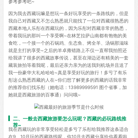
参考参考吧~
因为我去西藏玩嘛是想玩一条好玩享受的一条路线的，但是
我自己对西藏又不怎么熟悉就只能找了一位对西藏很熟悉的
西藏本地人乐彤在西藏玩的，因为乐彤对西藏非常的熟悉，
带着我玩的那叫一个享受啊~在林芝拉萨山南都有饱饱的美
食吃，一个接一个的石锅鸡、生态鱼、烤全羊、汤锅那滋味
就是主打的享受~之后的羊卓雍错路上不仅一直帮我拍照还
给我讲了很多的西藏故事传说，甚至在湖边还有精美的一套
藏装旅拍等着我呢，最后还亲力亲为的送我到机场并且送了
我一份豪华大礼哈哈哈~真是享受好玩的旅行！多亏了有乐
彤这么熟悉西藏的人在~你们想了解更多的西藏的话我非常
的推荐你们找乐彤（她电话：13989999591 图个省事，加
她就是西藏旅游的百事通）问问哦~
二、一般去西藏旅游要怎么玩呢？西藏的必玩路线推
荐~
我在西藏玩的非常享受轻松是多亏了乐彤给我推荐这条适合
在9、10月玩的西藏路线呢，你10月去西藏分享给你看看啦