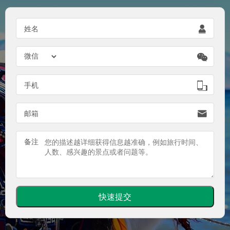

姓名


手机

邮箱
备注