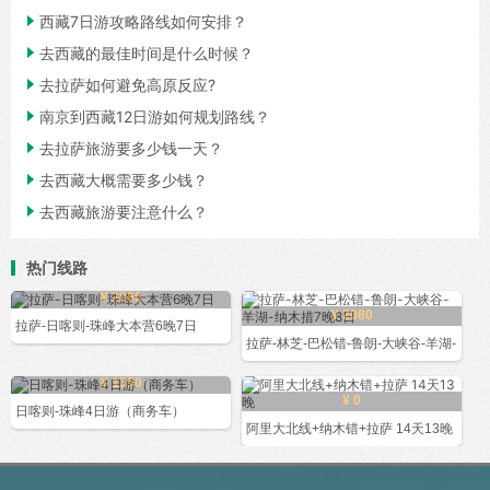

西藏7日游攻略路线如何安排？

去西藏的最佳时间是什么时候？

去拉萨如何避免高原反应?

南京到西藏12日游如何规划路线？

去拉萨旅游要多少钱一天？

去西藏大概需要多少钱？

去西藏旅游要注意什么？
热门线路
¥ 2060
¥ 2080
拉萨-日喀则-珠峰大本营6晚7日
拉萨-林芝-巴松错-鲁朗-大峡谷-羊湖-
¥ 1350
¥ 0
日喀则-珠峰4日游（商务车）
阿里大北线+纳木错+拉萨 14天13晚