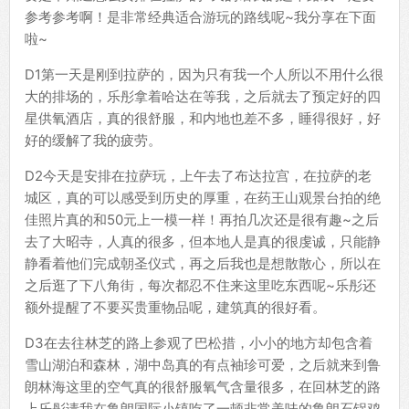
参考参考啊！是非常经典适合游玩的路线呢~我分享在下面
啦~
D1第一天是刚到拉萨的，因为只有我一个人所以不用什么很
大的排场的，乐彤拿着哈达在等我，之后就去了预定好的四
星供氧酒店，真的很舒服，和内地也差不多，睡得很好，好
好的缓解了我的疲劳。
D2今天是安排在拉萨玩，上午去了布达拉宫，在拉萨的老
城区，真的可以感受到历史的厚重，在药王山观景台拍的绝
佳照片真的和50元上一模一样！再拍几次还是很有趣~之后
去了大昭寺，人真的很多，但本地人是真的很虔诚，只能静
静看着他们完成朝圣仪式，再之后我也是想散散心，所以在
之后逛了下八角街，每次都忍不住来这里吃东西呢~乐彤还
额外提醒了不要买贵重物品呢，建筑真的很好看。
D3在去往林芝的路上参观了巴松措，小小的地方却包含着
雪山湖泊和森林，湖中岛真的有点袖珍可爱，之后就来到鲁
朗林海这里的空气真的很舒服氧气含量很多，在回林芝的路
上乐彤请我在鲁朗国际小镇吃了一顿非常美味的鲁朗石锅鸡