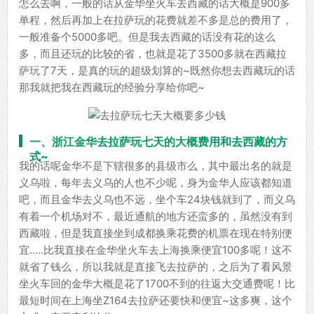
怎么去啊，一般的话从金华坐火车去西藏的话大概是900多
单程，然后再加上在拉萨玩的花费就差不多是总的费用了，
一般准备个5000多吧。但是我去西藏的话没有花的这么
多，而且还玩的比较的省，也就是花了3500多就在西藏拉
萨玩了7天，是真的玩的超级划算的~既然你想去西藏玩的话
那我就把我在西藏玩的经验分享给你吧~
一、浙江金华去拉萨玩七天的大概费用和去西藏的方
式~
我的话呢金华不是下辖很多的县级市么，其中最出名的就是
义乌啦，每年去义乌的人也不少呢，身为金华人应该都知道
吧，而且金华去义乌也不远，坐个车24块钱就到了，而义乌
有着一个机场对不，最近通航的地方还蛮多的，虽然没有到
西藏啦，但是我直接坐到成都换乘花费的机票在现在特别便
宜…..比我直接在金华坐火车去上海换乘便宜100多呢！这不
就省了钱么，所以我就是直接飞去拉萨的，之后为了看风景
坐火车回的金华大概是花了1700不到的往返大交通费呢！比
最短时间在上海坐Z164去拉萨还要快和便宜~这多爽，这个