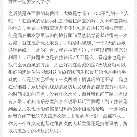
方式一定要安利给你~
之后就是在西藏的花费啦，大概是才花了1700不到的一个人
呢！！在西藏的话因为我是冲着拉萨去的嘛，又不知道其他
的地方，看题主和我应该差不多只知道布达拉宫和拉萨吧，
但是我在朋友那里认识的旅行顾问显然就觉得我难得去一次
西藏，就在拉萨玩太浪费了，就给我规划了一个7天的西藏
游玩路线！非常的适合，就在拉萨周边，也可以把时间充分
利用上，正好题主也是在拉萨玩7天不是么，看起来也是在
找怎么玩西藏的方法，那正好我在西藏的这7天线路就可以
很好的满足你啦~我对这位旅行顾问乐彤最开始也是半信半
疑的，但是朋友已经去了一次西藏了据说玩的还不错，我也
在仔细看了乐彤给我规划的路线后发现真的都是充分利用我
的时间规划的景点，没有什么水分，而且我也问了路上有没
有人带，谁知道乐彤竟然亲自说带我玩西藏呢！到了拉萨见
到面之后发现乐彤确实是很热情的小姐姐哈哈哈，一开始就
给我介绍了我这7天该怎么玩，非常的有计划一点都不水，
作为一个在义乌也逛过很多次的人我觉得还是挺靠谱的，所
以我就放心的和乐彤玩啦~