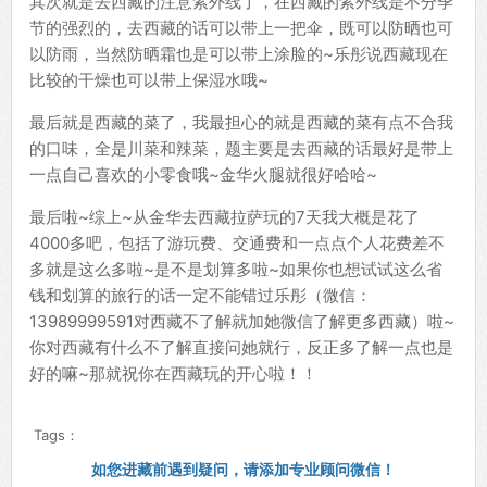
其次就是去西藏的注意紫外线了，在西藏的紫外线是不分季
节的强烈的，去西藏的话可以带上一把伞，既可以防晒也可
以防雨，当然防晒霜也是可以带上涂脸的~乐彤说西藏现在
比较的干燥也可以带上保湿水哦~
最后就是西藏的菜了，我最担心的就是西藏的菜有点不合我
的口味，全是川菜和辣菜，题主要是去西藏的话最好是带上
一点自己喜欢的小零食哦~金华火腿就很好哈哈~
最后啦~综上~从金华去西藏拉萨玩的7天我大概是花了
4000多吧，包括了游玩费、交通费和一点点个人花费差不
多就是这么多啦~是不是划算多啦~如果你也想试试这么省
钱和划算的旅行的话一定不能错过乐彤（微信：
13989999591对西藏不了解就加她微信了解更多西藏）啦~
你对西藏有什么不了解直接问她就行，反正多了解一点也是
好的嘛~那就祝你在西藏玩的开心啦！！
Tags：
如您进藏前遇到疑问，请添加专业顾问微信！