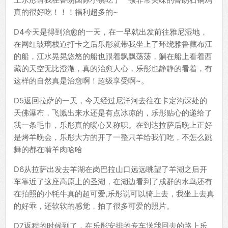
真的很好吃！！！福利超多的~
D4今天是得到治愈的一天，在一早就出发前往雅尼湿地，
在网红玻璃栈道打卡之后乐彤就带我坐上了环绕雅鲁藏布江
的船，江水晃晃悠悠的船也跟着飘飘荡荡，躺在船上看着西
藏的天空无比澄澈，真的治愈人心，乐彤也静静的看着，有
这样的自然真是治愈啊！超级享受啊~。
D5返回拉萨的一天，今天经过尼洋河去往在卡定沟深处的
天佛瀑布，飞溅出来水还是有点冰凉的，乐彤贴心的递给了
我一条毛巾，乐彤真的暖心又称职。在到达拉萨后晚上正好
是烤羊晚会，乐彤大方的开了一整只羊给我们吃，不怎么跳
舞的都在啃羊肉哈哈
D6从拉萨出发去羊湖在岗巴拉山口远远眺望了羊湖之后开
车靠近了这座高原上的圣湖，在湖边看到了成群的水鸟还有
在拍照的小牦牛真的超可爱,乐彤说可以骑上去，我坐上去真
的好乖，还软软的感觉，拍了很多可爱的照片。
D7返程的时候到了，在乐彤安排的专车送我回去的路上乐