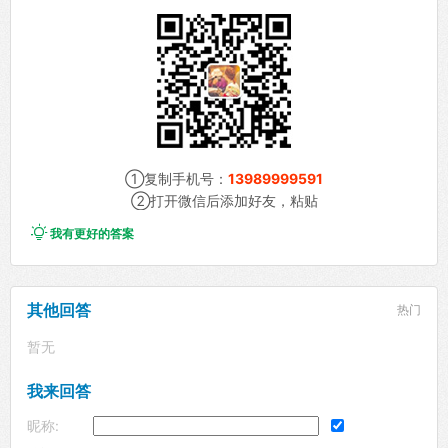
①复制手机号：
13989999591
②打开微信后添加好友，粘贴

我有更好的答案
其他回答
热门
暂无
我来回答
昵称: