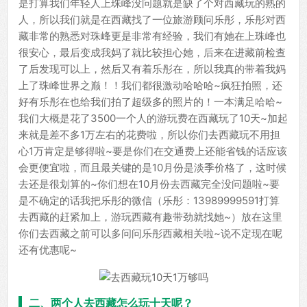
是打算我们年轻人上珠峰没问题就是缺了个对西藏玩的熟的
人，所以我们就是在西藏找了一位旅游顾问乐彤，乐彤对西
藏非常的熟悉对珠峰更是非常有经验，我们有她在上珠峰也
很安心，最后变成我妈了就比较担心她，后来在进藏前检查
了后发现可以上，然后又有着乐彤在，所以我真的带着我妈
上了珠峰世界之巅！！我们都很激动哈哈哈~疯狂拍照，还
好有乐彤在也给我们拍了超级多的照片的！一本满足哈哈~
我们大概是花了3500一个人的游玩费在西藏玩了10天~加起
来就是差不多1万左右的花费啦，所以你们去西藏玩不用担
心1万肯定是够得啦~要是你们在交通费上还能省钱的话应该
会更便宜啦，而且最关键的是10月份是淡季价格了，这时候
去还是很划算的~你们想在10月份去西藏完全没问题啦~要
是不确定的话我把乐彤的微信（乐彤：13989999591打算
去西藏的赶紧加上，游玩西藏有趣带劲就找她~）放在这里
你们去西藏之前可以多问问乐彤西藏相关啦~说不定现在呢
还有优惠呢~
二、两个人去西藏怎么玩十天呢？