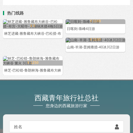
热门线路
¥ 1160
¥ 0
日喀则-珠峰4日游
林芝进藏-雅鲁藏布大峡谷-巴松措-布
¥ 1160
山南-羊湖-普姆雍措-40冰川2日游
¥ 1250
林芝-巴松错-鲁朗林海-雅鲁藏布大峡
西藏青年旅行社总社
您身边的西藏旅游行家

姓名