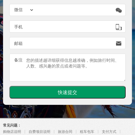


手机

邮箱
备注
常见问题：
购物店说明
自费项目说明
旅游合同
租车包车
支付方式