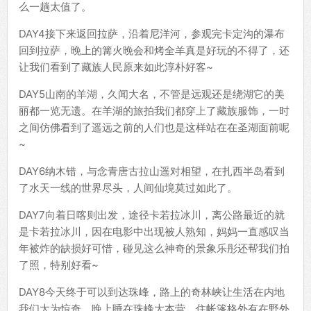
么一趟太值了。
DAY4接下来返回拉萨，沿着尼洋河，参观完卡定沟的瀑布
回到拉萨，晚上的篝火晚会和烤全羊真是好玩的不得了，还
让我们看到了藏族人民原来如此淳朴好客~
DAY5山南的羊湖，久闻大名，不管是远观还是绕湖它的美
丽都一览无遗。在羊湖的旅拍我们都穿上了藏族服饰，一时
之间仿佛看到了遥远之前的人们也是这样站在在圣湖面前呢
~
DAY6纳木错，与念青唐古拉山遥对相望，在扎西半岛看到
了水天一线的世界尽头，人间仙境莫过如此了。
DAY7向着日喀则出发，途径卡若拉冰川，离公路最近的就
是卡若拉冰川，因在电影中出现被人熟知，妈妈一直感叹当
年被炸的缺损好可惜，碰见这么神奇的景象乐彤还帮我们拍
了照，特别好看~
DAY8今天终于可以到达珠峰，路上的奇林峡让生活在内地
我们大为惊奇，晚上睡在珠峰大本营，住帐篷格外有在野外