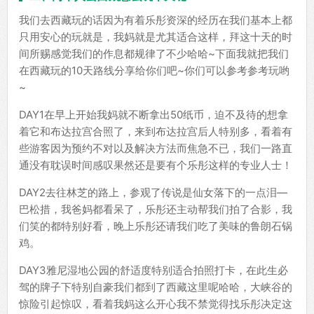
我们去西藏玩的话因为有着乐彤资深的经历在我们基本上都
只用安心的玩就是，我妈就是尤其适合这样，拜这十天的时
间所赐感觉我们的作息都规律了不少哈哈~下面我就把我们
在西藏玩的10天路线分享给你们吧~你们可以参考参考玩哟
~
DAY1在早上开始我妈就不断拿出50纸币，迫不及待的想拿
着它和布达拉宫合照了，来到布达拉宫后人特别多，看着有
些游客因为预约不对以及解决方法而焦急不已，我们一路直
通没有耽误时间感叹果然还是要有个乐彤这样的专业人士！
DAY2去往林芝的路上，参观了传说是仙女落下的一点泪—
巴松措，我爸妈都看呆了，乐彤还主动帮我们拍了合影，我
们笑的都特别好看，晚上乐彤还请我们吃了美味的鲁朗石锅
鸡。
DAY3雅尼湿地公园的舒适度特别适合拍照打卡，在此生必
驾的牌子下特别自豪我们都到了西藏这里呢哈哈，大峡谷的
惊险引起惊叹，看着我妈这么开心我不禁觉得找乐彤决定这