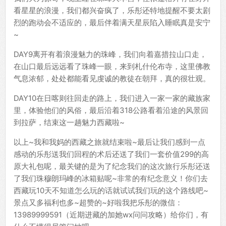
看星星的浪漫，我们都兴奋疯了，乐彤还特地提醒不要太剧
烈的跑动会不适应的，最后伴着满天星辰陷入睡眠真是安宁
~
DAY9离开有着浪漫魅力的珠峰，我们向着嘉措拉山口走，
在山口最后远远看了珠峰一眼，来到札什伦布寺，这里佛教
气息浓郁，处处都能看见虔诚的教徒在朝拜，真的很壮观。
DAY10在日喀则往回走的路上，我们进入一家一家的藏族家
里，体验他们的风俗，最后沿着318公路看着沿途的风景回
到拉萨，结束这一趟魅力西藏啦~
以上~我和我妈的西藏之旅就结束啦~最后让我们感到一点
感动的乐彤送我们回程的术后还送了我们一套价值299的高
原大礼包呢，最关键的是为了纪念我们的这次旅行乐彤还送
了我们珠穆朗玛峰的冰箱贴呢~非常的有纪念意义！你们去
西藏玩10天不知道怎么玩的话就试试我们玩的这个路线吧~
景点又多福利也多~超赞的~好啦我把乐彤的微信：
13989999591（近期进藏的加她wx问问攻略）给你们，有