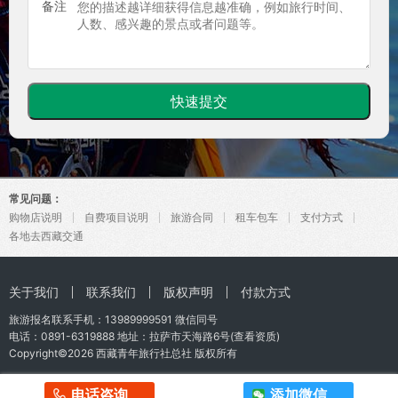
备注
常见问题：
购物店说明
自费项目说明
旅游合同
租车包车
支付方式
各地去西藏交通
关于我们
联系我们
版权声明
付款方式
旅游报名联系手机：
13989999591
微信同号
电话：0891-6319888 地址：拉萨市天海路6号(
查看资质
)
Copyright©2026
西藏青年旅行社总社
版权所有
电话咨询
添加微信