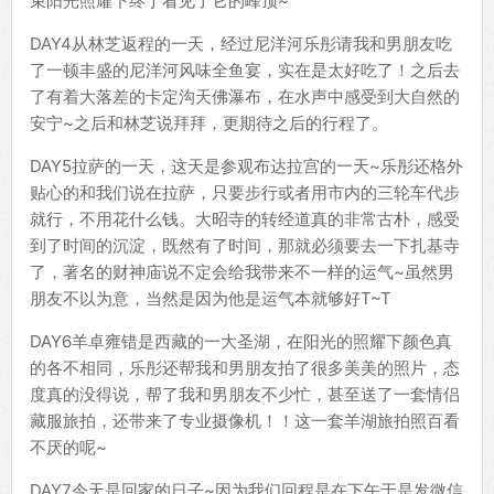
束阳光照耀下终于看见了它的峰顶~
DAY4从林芝返程的一天，经过尼洋河乐彤请我和男朋友吃
了一顿丰盛的尼洋河风味全鱼宴，实在是太好吃了！之后去
了有着大落差的卡定沟天佛瀑布，在水声中感受到大自然的
安宁~之后和林芝说拜拜，更期待之后的行程了。
DAY5拉萨的一天，这天是参观布达拉宫的一天~乐彤还格外
贴心的和我们说在拉萨，只要步行或者用市内的三轮车代步
就行，不用花什么钱。大昭寺的转经道真的非常古朴，感受
到了时间的沉淀，既然有了时间，那就必须要去一下扎基寺
了，著名的财神庙说不定会给我带来不一样的运气~虽然男
朋友不以为意，当然是因为他是运气本就够好T~T
DAY6羊卓雍错是西藏的一大圣湖，在阳光的照耀下颜色真
的各不相同，乐彤还帮我和男朋友拍了很多美美的照片，态
度真的没得说，帮了我和男朋友不少忙，甚至送了一套情侣
藏服旅拍，还带来了专业摄像机！！这一套羊湖旅拍照百看
不厌的呢~
DAY7今天是回家的日子~因为我们回程是在下午于是发微信