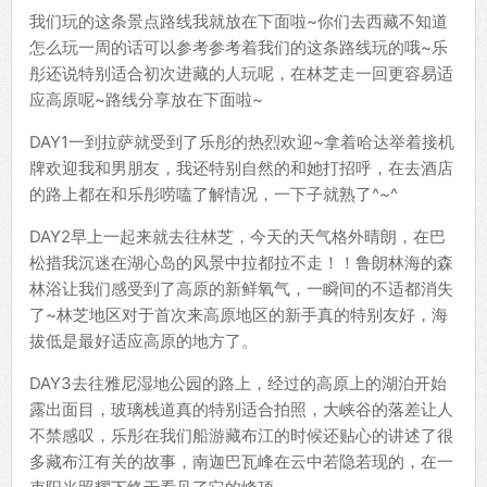
我们玩的这条景点路线我就放在下面啦~你们去西藏不知道
怎么玩一周的话可以参考参考着我们的这条路线玩的哦~乐
彤还说特别适合初次进藏的人玩呢，在林芝走一回更容易适
应高原呢~路线分享放在下面啦~
DAY1一到拉萨就受到了乐彤的热烈欢迎~拿着哈达举着接机
牌欢迎我和男朋友，我还特别自然的和她打招呼，在去酒店
的路上都在和乐彤唠嗑了解情况，一下子就熟了^~^
DAY2早上一起来就去往林芝，今天的天气格外晴朗，在巴
松措我沉迷在湖心岛的风景中拉都拉不走！！鲁朗林海的森
林浴让我们感受到了高原的新鲜氧气，一瞬间的不适都消失
了~林芝地区对于首次来高原地区的新手真的特别友好，海
拔低是最好适应高原的地方了。
DAY3去往雅尼湿地公园的路上，经过的高原上的湖泊开始
露出面目，玻璃栈道真的特别适合拍照，大峡谷的落差让人
不禁感叹，乐彤在我们船游藏布江的时候还贴心的讲述了很
多藏布江有关的故事，南迦巴瓦峰在云中若隐若现的，在一