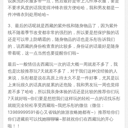
说换洗的衣服多带一点，然后最好是带上几件厚衣服，要是
不要求风度的话我觉得冲锋衣很方便哈哈，我和男友都是一
件冲锋衣到处用哈哈~
3、最后的话呢就是西藏的紫外线和随身物品了，因为紫外
线不随着季节改变都非常的强烈的，所以要是想保护脸的话
还是可以带上防晒霜的，随身物品的话也是乐彤告诉我们
的，说西藏的身份检查查的比较多，身份证的话最好是随身
带着呢，这一点当然也要提醒你们啦~
最后~一般情侣去西藏玩一次的话大概一周就差不多了，我
也是比较推荐玩7天就差不多了，对于我们这种没经验的人
来说，乐彤都是说在高原上待太久不是一件好事，尤其是以
上来玩很久的话真的挺累的还危险，我和男友玩一周也觉得
差不多了哈哈，所以我亲身体验的话还是比较的推荐你们玩
7天就好啦~你们要是想想我们这样玩的轻松一点的话找乐彤
就能完全轻松享受西藏啦~我把乐彤的微信（微信：
13989999591省心又省钱的旅游攻略她都有~）推荐给你们
你们进藏前可以找她聊聊嘛~那就祝你们在西藏玩的开心
啦！！