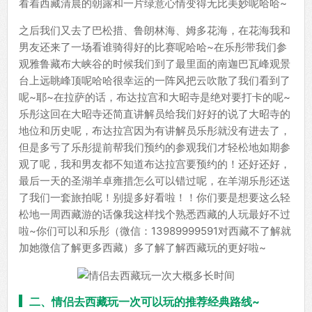
看着西藏清晨的朝露和一片绿意心情变得无比美妙呢哈哈~
之后我们又去了巴松措、鲁朗林海、姆多花海，在花海我和
男友还来了一场看谁骑得好的比赛呢哈哈~在乐彤带我们参
观雅鲁藏布大峡谷的时候我们到了最里面的南迦巴瓦峰观景
台上远眺峰顶呢哈哈很幸运的一阵风把云吹散了我们看到了
呢~耶~在拉萨的话，布达拉宫和大昭寺是绝对要打卡的呢~
乐彤这回在大昭寺还简直讲解员给我们好好的说了大昭寺的
地位和历史呢，布达拉宫因为有讲解员乐彤就没有进去了，
但是多亏了乐彤提前帮我们预约的参观我们才轻松地如期参
观了呢，我和男友都不知道布达拉宫要预约的！还好还好，
最后一天的圣湖羊卓雍措怎么可以错过呢，在羊湖乐彤还送
了我们一套旅拍呢！别提多好看啦！！你们要是想要这么轻
松地一周西藏游的话像我这样找个熟悉西藏的人玩最好不过
啦~你们可以和乐彤（微信：13989999591对西藏不了解就
加她微信了解更多西藏）多了解了解西藏玩的更好啦~
二、情侣去西藏玩一次可以玩的推荐经典路线~