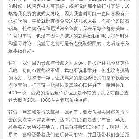
的时候，顾问喜橙人可真好，或者说他那个旅行社真好，居
然给我免费的藏式大餐吃，因为我当时可能一直问喜橙有什
么好吃的，喜橙就说直接免费送我几顿大餐，有那个鲁朗石
锅鸡、牦牛肉汤锅和尼洋河全鱼宴，我表示每个都好美味，
而且很丰富，也没有因为是赠送的就敷衍我们呢，我当时还
和堂哥讨论，我堂哥之前可是有点抵制报团的，之后连夸我
这事做得好~
住宿：我们因为景点与景点之间太远，是拉萨住几晚林芝住
几晚，房间布置都很不错，我也不说非常好，但也没有挑错
的地方，很整洁干净，让我高兴的是喜橙给我们是都挨着景
点位置的，打开窗户就是风景真的心情贼好了，费用是3、
400一晚，西藏的酒店这个价位还是不错的，我之前自己查
过大概有200—1000左右酒店价格区间。
行游：用车和景点这算是一体的了，要看你是去哪些景点？
去的景点需不需要车子到达？我们之前是去了布宫、羊湖、
雅鲁藏布大峡谷等地方，门票总花费500的样子，玩得非常
尽兴，喜橙还带着我们去玩骑马射箭，并且还带我们去近距