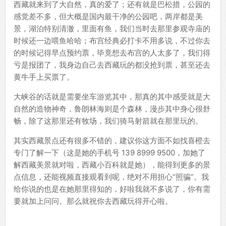
西藏就来到了大自然，真的爱了；还有就是巴松措，公园的
感觉差不多，但大概是国内最干净的公园吧，两岸都是美
景，湖泊特别清澈，里面有鱼，我们当时去那里参观寺庙的
时候还一边喂鱼哈哈；布宫经典必打卡不用多说，不过你去
的时候记得早点预约票，毕竟想去布宫的人太多了，我们得
亏是报团了，我身边自己去西藏玩的都没抢到票，甚至还去
黄牛手上买票了。
大峡谷的话就是需要坐车游览其中，那真的其中感受就是大
自然的造物神奇，鲁朗林海则是个森林，漫步其中身心很舒
畅，除了这那里还有牧场，我们骑马射箭就在那里玩的。
其实西藏景点还有很多不错的，建议你这方面不如找喜橙去
专门了解一下（这是她的手机号 139 8999 9500，加她了
解西藏美景就对啦，西藏小百科就是她），能得到更多的景
点信息，还能视频直接观看到呢，绝对不用担心“照骗”。我
给你说的也是在她那里得知的，好啦我就不多说了，你有需
要就加上问问。那么就祝你去西藏玩得开心啦。