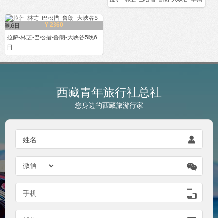
¥ 2360
拉萨-林芝-巴松措-鲁朗-大峡谷5晚6
日
西藏青年旅行社总社
您身边的西藏旅游行家

姓名


手机