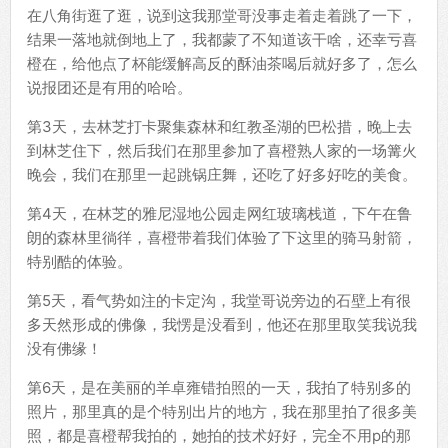
在八角街逛了逛，说到这我那堂哥没事走着走着跳了一下，
结果一落地就倒地上了，我都蒙了不知道该干啥，还幸亏喜
橙在，给他点了杯能缓解高反的酥油茶喝后就好多了，怎么
说报团还是有用的哈哈。
第3天，去林芝打卡聚集森林和红教圣湖的巴松措，晚上去
到林芝住下，然后我们在那里参加了喜橙熟人家的一场篝火
晚会，我们在那里一起跳锅庄舞，还吃了好多好吃的美食。
第4天，在林芝的雅尼湿地公园走网红玻璃栈道，下午在鲁
朗的森林里徜徉，喜橙带着我们体验了下这里的骑马射箭，
特别酷的体验。
第5天，看气势如注的卡定沟，我堂哥说旁边的石壁上有很
多天然形成的佛像，我愣是没看到，他还在那里取笑我说我
没有佛缘！
第6天，是在美丽的羊卓雍错拍照的一天，我拍了特别多的
照片，那里真的是个特别出片的地方，我在那里拍了很多美
照，都是喜橙帮我拍的，她拍的技术好好，完全不用p的那