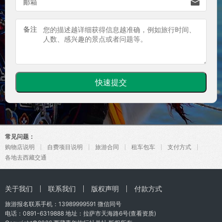

邮箱
备注
常见问题：
购物店说明
自费项目说明
旅游合同
租车包车
支付方式
各地去西藏交通
关于我们
联系我们
版权声明
付款方式
旅游报名联系手机：
13989999591
微信同号
电话：0891-6319888 地址：拉萨市天海路6号(
查看资质
)