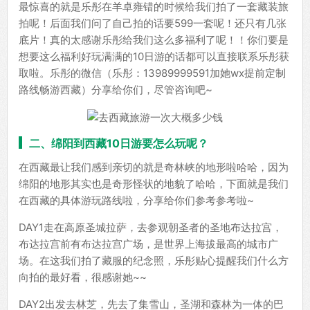
最惊喜的就是乐彤在羊卓雍错的时候给我们拍了一套藏装旅
拍呢！后面我们问了自己拍的话要599一套呢！还只有几张
底片！真的太感谢乐彤给我们这么多福利了呢！！你们要是
想要这么福利好玩满满的10日游的话都可以直接联系乐彤获
取啦。乐彤的微信（乐彤：13989999591加她wx提前定制
路线畅游西藏）分享给你们，尽管咨询吧~
二、绵阳到西藏10日游要怎么玩呢？
在西藏最让我们感到亲切的就是奇林峡的地形啦哈哈，因为
绵阳的地形其实也是奇形怪状的地貌了哈哈，下面就是我们
在西藏的具体游玩路线啦，分享给你们参考参考啦~
DAY1走在高原圣城拉萨，去参观朝圣者的圣地布达拉宫，
布达拉宫前有布达拉宫广场，是世界上海拔最高的城市广
场。在这我们拍了藏服的纪念照，乐彤贴心提醒我们什么方
向拍的最好看，很感谢她~~
DAY2出发去林芝，先去了集雪山，圣湖和森林为一体的巴