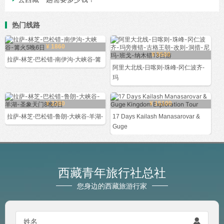
热门线路
¥ 1860
¥ 5500
拉萨-林芝-巴松错-南伊沟-大峡谷-篝
阿里大北线-日喀则-珠峰-冈仁波齐-
玛
¥ 2280
¥ 15100
拉萨-林芝-巴松错-鲁朗-大峡谷-羊湖-
17 Days Kailash Manasarovar &
Guge
西藏青年旅行社总社
您身边的西藏旅游行家

姓名