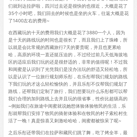
们就到达拉萨啦，四川过去还是很快的也很近，大概是花了
35个小时吧，我们回去的时候也是坐的火车，往返大概是花
了1400左右的费用~
在西藏玩的十天的费用我们大概是花了3880一个人，因为
是十天的路线玩的时间也是很长了，而且我们上了珠峰，所
以就是会比常规的西藏旅行7天的要贵呢，并且也更累哈
哈，高原的环境一直还挺压迫的，不过经过前几天低海拔地
区的适应后我们玩的还是很舒适的，非常的值得呢！不过我
和闺蜜是认识到了光凭我们是没办法玩的舒适又轻松地，所
以是认识了一位旅行规划师乐彤，在乐彤帮我们规划的路线
下我们玩的才这么轻松愉快的，并且乐彤不仅帮我们规划了
路线，还帮我们定制了旅行，我们想要玩什么乐彤都可以帮
我们合理的加到路线上去并且玩的很省事，性价比超级高的
~例如我们在旅途中闺蜜就说她想体验体验牧民的生活，乐
彤就帮我们安排了牧民的骑射体验和在牧民的村子索松村生
活了一晚！真是惊喜又刺激哈哈哈，闺蜜都被惊呆了呢~
之后乐彤还带我们在拉萨和藏民们跳了舞，吃了烤全羊，最