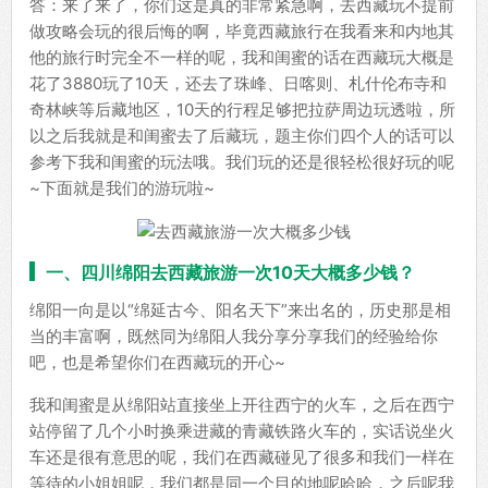
答：来了来了，你们这是真的非常紧急啊，去西藏玩不提前
做攻略会玩的很后悔的啊，毕竟西藏旅行在我看来和内地其
他的旅行时完全不一样的呢，我和闺蜜的话在西藏玩大概是
花了3880玩了10天，还去了珠峰、日喀则、札什伦布寺和
奇林峡等后藏地区，10天的行程足够把拉萨周边玩透啦，所
以之后我就是和闺蜜去了后藏玩，题主你们四个人的话可以
参考下我和闺蜜的玩法哦。我们玩的还是很轻松很好玩的呢
~下面就是我们的游玩啦~
一、四川绵阳去西藏旅游一次10天大概多少钱？
绵阳一向是以“绵延古今、阳名天下”来出名的，历史那是相
当的丰富啊，既然同为绵阳人我分享分享我们的经验给你
吧，也是希望你们在西藏玩的开心~
我和闺蜜是从绵阳站直接坐上开往西宁的火车，之后在西宁
站停留了几个小时换乘进藏的青藏铁路火车的，实话说坐火
车还是很有意思的呢，我们在西藏碰见了很多和我们一样在
等待的小姐姐呢，我们都是同一个目的地呢哈哈，之后呢我