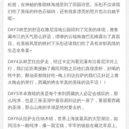
松措，在神秘的鲁朗林海感受到了田园诗意。乐彤不仅请我
们吃了美味的特色石锅鸡，还有很多漂亮的照片也出自她手
呢~
DAY3林芝的舒适在雅尼湿地公园得到了完美的体现，雅鲁
藏布江的天气那么舒适，缥缈的云端南迦巴瓦峰露出了真面
目。在美丽风景的映衬下乐彤还请我们吃了具有浓郁风情的
生态全鱼宴~
DAY4从林芝往拉萨走，经过卡定沟看完瀑布沿着尼洋河上
行，我们近距离接触了藏民同胞之后他们真很质朴，好喝的
牦牛奶、酥油茶都很好吃~晚上到达拉萨的我们正好赶上篝
火晚会的举行，西藏的烤全羊真的美味的说不话！！
DAY5羊卓雍错的美是每个来到西藏的人必定会感叹的，那
么纯净，也是三座圣湖中最容易到达的一座了，要观看西藏
的圣湖，那么山南的羊湖是绝对要去的 。
DAY6从拉萨去往纳木错，世界上海拔最高的大型湖泊，如
同泪水一般纯净，像一面宝镜，牢牢的镶嵌在藏北草原上。