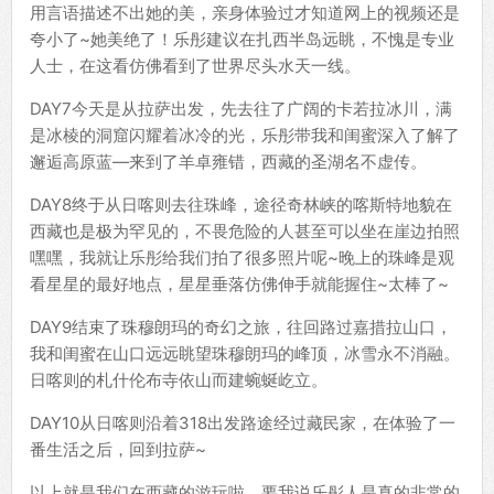
用言语描述不出她的美，亲身体验过才知道网上的视频还是
夸小了~她美绝了！乐彤建议在扎西半岛远眺，不愧是专业
人士，在这看仿佛看到了世界尽头水天一线。
DAY7今天是从拉萨出发，先去往了广阔的卡若拉冰川，满
是冰棱的洞窟闪耀着冰冷的光，乐彤带我和闺蜜深入了解了
邂逅高原蓝—来到了羊卓雍错，西藏的圣湖名不虚传。
DAY8终于从日喀则去往珠峰，途径奇林峡的喀斯特地貌在
西藏也是极为罕见的，不畏危险的人甚至可以坐在崖边拍照
嘿嘿，我就让乐彤给我们拍了很多照片呢~晚上的珠峰是观
看星星的最好地点，星星垂落仿佛伸手就能握住~太棒了~
DAY9结束了珠穆朗玛的奇幻之旅，往回路过嘉措拉山口，
我和闺蜜在山口远远眺望珠穆朗玛的峰顶，冰雪永不消融。
日喀则的札什伦布寺依山而建蜿蜒屹立。
DAY10从日喀则沿着318出发路途经过藏民家，在体验了一
番生活之后，回到拉萨~
以上就是我们在西藏的游玩啦，要我说乐彤人是真的非常的