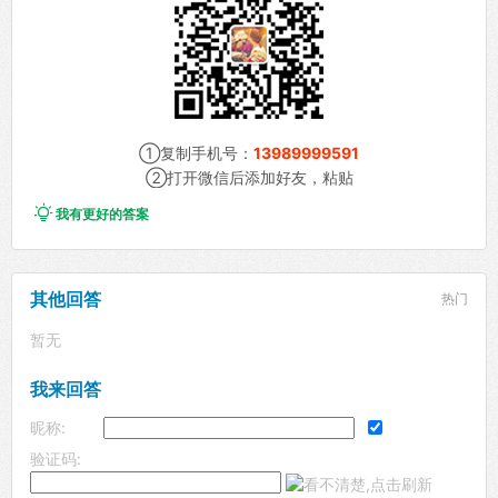
①复制手机号：
13989999591
②打开微信后添加好友，粘贴

我有更好的答案
其他回答
热门
暂无
我来回答
昵称:
验证码: