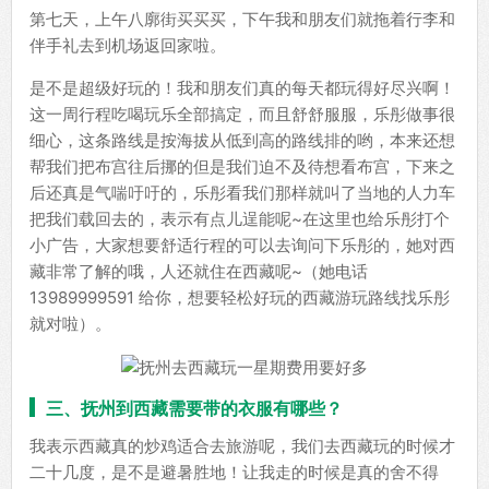
第七天，上午八廓街买买买，下午我和朋友们就拖着行李和
伴手礼去到机场返回家啦。
是不是超级好玩的！我和朋友们真的每天都玩得好尽兴啊！
这一周行程吃喝玩乐全部搞定，而且舒舒服服，乐彤做事很
细心，这条路线是按海拔从低到高的路线排的哟，本来还想
帮我们把布宫往后挪的但是我们迫不及待想看布宫，下来之
后还真是气喘吁吁的，乐彤看我们那样就叫了当地的人力车
把我们载回去的，表示有点儿逞能呢~在这里也给乐彤打个
小广告，大家想要舒适行程的可以去询问下乐彤的，她对西
藏非常了解的哦，人还就住在西藏呢~（她电话
13989999591 给你，想要轻松好玩的西藏游玩路线找乐彤
就对啦）。
三、抚州到西藏需要带的衣服有哪些？
我表示西藏真的炒鸡适合去旅游呢，我们去西藏玩的时候才
二十几度，是不是避暑胜地！让我走的时候是真的舍不得