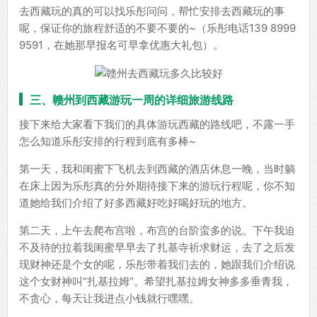
去西藏玩的真的可以找乐彤问问，帮忙安排去西藏玩的事
呢，保证你的旅程舒适的不要不要的~（乐彤电话139 8999
9591，在她那早报名可早拿优惠大礼包）。
三、赣州到西藏游玩一周的详细旅游线路
接下来给大家看下我们的具体游玩西藏的路线吧，不露一手
怎么知道乐彤安排的行程到底有多棒~
第一天，我和闺蜜下飞机去到西藏的酒店休息一晚，当时躺
在床上因为乐彤真的分外期待接下来的游玩行程呢，你不知
道她给我们介绍了好多西藏好吃好喝好玩的地方。
第二天，上午去爬布宫啦，布宫的台阶蛮多的说。下午我迫
不及待的拉着我闺蜜早早去了扎基寺祈求财运，去了之后发
现财神还是个女的呢，乐彤带着我们去的，她跟我们介绍说
这个女财神叫“扎基拉姆”。希望扎基拉姆女神多多垂青我，
不贪心，每天让我进点小钱就行嘿嘿。