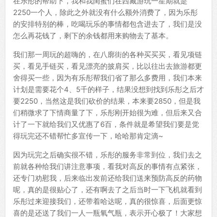
在乐彤的帮助下，我和我闺蜜们在西藏游玩一星期就是
2250一个人，除此之外就没有什么额外消费了，因为乐彤
的安排特别的棒，吃喝玩乐的事情都包含进去了，我们是没
怎么再花钱了，剩下的余钱都用来购物去了基本。
我们那一周玩的超嗨的，在八廓街的各种买买买，看见项链
买，看见手链买，看见漂亮的披肩买，比以往出去旅游都更
舍得买一些，因为有乐彤帮我们省了那么多费用，我们本来
计划是需要花个4、5千的样子，结果没想到找到乐彤之后才
要2250，当然这是我们砍价的结果，本来要2850，但是我
们稍微求了下情商量了下，乐彤刚开始很为难，但后来又合
计了一下就给我们又优惠了6百，条件就是希望我们要是觉
得玩完还不错帮忙多宣传一下，哈哈那肯定滴~
因为玩完之后确实很不错，乐彤的服务非常到位，我们去之
前就各种给我们讲注意事项，看我对高反的事情有点紧张，
还专门劝慰我，后来临出发前还给我们送来预防高反的药物
呢，真的是很贴心了，还有啊去了之后当时一下飞机就看到
乐彤过来迎接我们，还带着哈达呢，真的很惊喜，后面更惊
喜的是还送了我们一人一瓶氧气瓶，表示开心极了！大家想