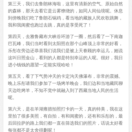
第三天，我们去鲁朗林海啦，这里有清新的空气、原始自然
的森林，那天去看它是云雾缭绕的，如同人间仙境呢。休息
到傍晚我们吃了鲁朗石锅鸡，看当地的藏族人民欢歌跳舞，
我和我闺蜜也跑过去跳，真的是享受死了！
第四天，去雅鲁藏布大峡谷环游了一圈，然后看了一下南迦
巴瓦峰，我们当时看到太阳照在那个山峰顶上非常的好看，
乐彤在旁边还恭喜我们说我们是被上天眷顾的幸运儿，她说
这叫日照金山，看到的人都是特别幸运的人呢。很好，我日
进小钱钱的愿望一定能实现哈哈！
第五天，看了下气势冲天的卡定沟天佛瀑布，非常的震撼。
晚上乐彤请我们参加了一场烤羊晚会，我们边和当地藏民聊
天边吃烤羊，不知不觉中就融入到了西藏当地人民的生活
呢。
第六天，是在羊湖雍措拍照打卡的一天，真的特美，我在这
里拍了很多美照，有自拍，有和闺蜜的，还有和乐彤的，最
后回拉萨的路上我们都一直在筛选我们的照片，话说太好看
每张都不是太舍得删呢！