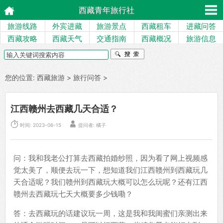
西藏青年旅行社
旅游线路
外宾进藏
旅游景点
西藏租车
进藏问答
西藏攻略
西藏天气
交通指南
西藏概况
旅游信息
您的位置:
西藏旅游
>
旅行问答
>
江西赣州去西藏几天合适？


时间: 2023-06-15
提问者: 橘子
问：我和我老公打算去西藏拍婚纱照，因为看了网上视频感
觉太美了，顺便去玩一下，想知道我们江西赣州到西藏玩几
天合适呢？我们赣州到西藏玩大概可以怎么玩呢？还有江西
赣州去西藏玩七天大概要多少钱嘞？
答：去西藏玩的话建议玩一周，这是我和我闺蜜们亲测出来