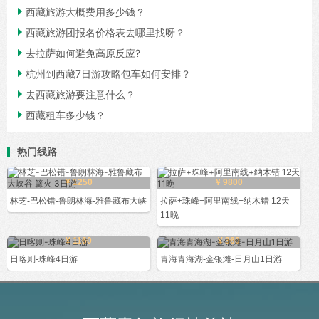

西藏旅游大概费用多少钱？

西藏旅游团报名价格表去哪里找呀？

去拉萨如何避免高原反应?

杭州到西藏7日游攻略包车如何安排？

去西藏旅游要注意什么？

西藏租车多少钱？
热门线路
¥ 1250
¥ 9800
林芝-巴松错-鲁朗林海-雅鲁藏布大峡
拉萨+珠峰+阿里南线+纳木错 12天
11晚
¥ 1160
¥ 360
日喀则-珠峰4日游
青海青海湖-金银滩-日月山1日游