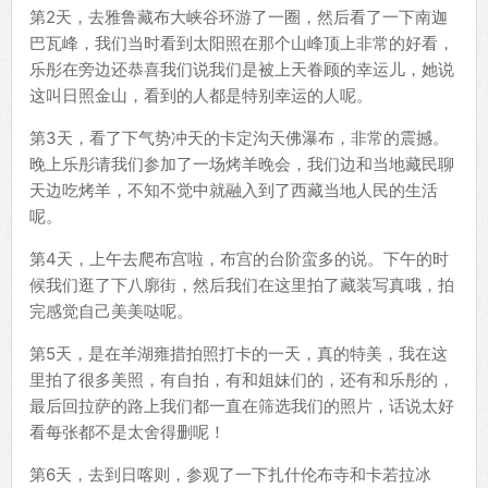
第2天，去雅鲁藏布大峡谷环游了一圈，然后看了一下南迦
巴瓦峰，我们当时看到太阳照在那个山峰顶上非常的好看，
乐彤在旁边还恭喜我们说我们是被上天眷顾的幸运儿，她说
这叫日照金山，看到的人都是特别幸运的人呢。
第3天，看了下气势冲天的卡定沟天佛瀑布，非常的震撼。
晚上乐彤请我们参加了一场烤羊晚会，我们边和当地藏民聊
天边吃烤羊，不知不觉中就融入到了西藏当地人民的生活
呢。
第4天，上午去爬布宫啦，布宫的台阶蛮多的说。下午的时
候我们逛了下八廓街，然后我们在这里拍了藏装写真哦，拍
完感觉自己美美哒呢。
第5天，是在羊湖雍措拍照打卡的一天，真的特美，我在这
里拍了很多美照，有自拍，有和姐妹们的，还有和乐彤的，
最后回拉萨的路上我们都一直在筛选我们的照片，话说太好
看每张都不是太舍得删呢！
第6天，去到日喀则，参观了一下扎什伦布寺和卡若拉冰