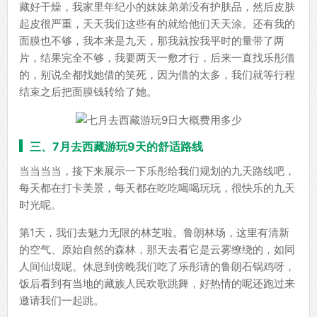
藏好干燥，我家里年纪小的妹妹弟弟没有护肤品，然后皮肤
起皮很严重，天天我们这些有的就给他们天天涂。还有我的
面膜也不够，我本来是九天，那我就按我平时的量带了两
片，结果完全不够，我要两天一敷才行，后来一直找乐彤借
的，别说全都找她借的笑死，因为借的太多，我们就等行程
结束之后把面膜钱转给了她。
三、7月去西藏游玩9天的舒适路线
当当当当，接下来展示一下乐彤给我们规划的九天路线吧，
每天都在打卡美景，每天都在吃吃喝喝玩玩，很快乐的九天
时光呢。
第1天，我们去魅力无限的林芝啦。鲁朗林场，这里有清新
的空气、原始自然的森林，那天去看它是云雾缭绕的，如同
人间仙境呢。休息到傍晚我们吃了乐彤请的鲁朗石锅鸡呀，
饭后看到有当地的藏族人民欢歌跳舞，好热情的呢还跑过来
邀请我们一起跳。