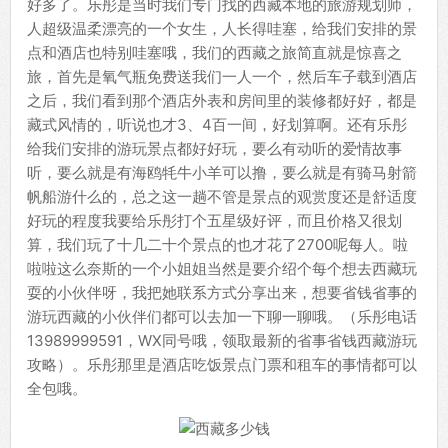
好多了。乐彤是当时我们专门找的西藏本地的旅游规划师，
人超级温柔漂亮的一个女生，人长得哇塞，给我们安排的景
点和酒店也特别哇塞哦，我们的西藏之旅简直就是惊喜之
旅，首先是氧气瓶免费送我们一人一个，然后车子载到酒店
之后，我们看到那个酒店外表和房间里的装修都好好，都是
藏式风情的，听说也才3、4百一间，好划算啊。还有乐彤
给我们安排的游玩景点都好好玩，要么有动听的爱情故事
听，要么就是有海鸥牦牛小羊可以撸，要么就是有骑马射箭
帆船游什么的，总之这一趟不管是景点的观赏度还是舒适度
好玩的程度我要给乐彤打个五星级好评，而且价格又很划
算，我们玩了十几二十个景点的也才花了2700呢每人。啦
啦啦这么奈斯的一个小姐姐当然是要介绍个每个想去西藏玩
耍的小伙伴呀，我把她联系方式分享出来，想要省钱省事的
游玩西藏的小伙伴们都可以去加一下聊一聊哦。（乐彤电话
13989999591，WX同号哦，领取最新的省事省钱西藏游玩
攻略）。乐彤那里是酒店吃饭景点门票和租车的事情都可以
全包哦。