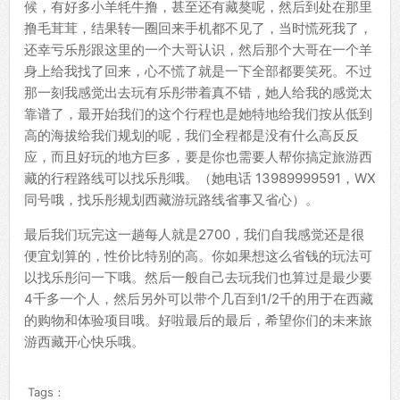
候，有好多小羊牦牛撸，甚至还有藏獒呢，然后到处在那里
撸毛茸茸，结果转一圈回来手机都不见了，当时慌死我了，
还幸亏乐彤跟这里的一个大哥认识，然后那个大哥在一个羊
身上给我找了回来，心不慌了就是一下全部都要笑死。不过
那一刻我感觉出去玩有乐彤带着真不错，她人给我的感觉太
靠谱了，最开始我们的这个行程也是她特地给我们按从低到
高的海拔给我们规划的呢，我们全程都是没有什么高反反
应，而且好玩的地方巨多，要是你也需要人帮你搞定旅游西
藏的行程路线可以找乐彤哦。（她电话 13989999591，WX
同号哦，找乐彤规划西藏游玩路线省事又省心）。
最后我们玩完这一趟每人就是2700，我们自我感觉还是很
便宜划算的，性价比特别的高。你如果想这么省钱的玩法可
以找乐彤问一下哦。然后一般自己去玩我们也算过是最少要
4千多一个人，然后另外可以带个几百到1/2千的用于在西藏
的购物和体验项目哦。好啦最后的最后，希望你们的未来旅
游西藏开心快乐哦。
Tags：