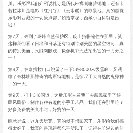
川。乐彤跟我们介绍说扎寺是历代班禅喇嘛驻锡地，还有卡
若拉冰川是电影《红河谷》《云水谣》的取景地。真的感觉
乐彤对西藏的一切景点都了如指掌呢，西藏小百科就是她
啦！
第7天，去到了珠峰自然保护区，晚上搭帐篷住在那里，就
这样我们看了日出和日落还有特别特别美丽的星空银河，真
的特别美丽，只能肉眼观，摄像机都无法拍出它的十万分之
一！
第8天，在嘉措拉山口眺望了一下5座8000米级雪峰，又观
瞻了奇林峡那神奇的喀斯特地貌，是惊叹于大自然的鬼斧神
工的一天。
第9天，打卡318国道，之后乐彤带着我们去藏民家里了解
民风民俗，制作各种有趣的小手工艺品，我们还在那里吃了
好多免费的美食小吃，好赞的一天！
咱就是说，这九天玩完，真的就不想回家了，乐彤给我们搞
得太好了，我真的是玩得都忘乎所以了，记得在羊湖边的时