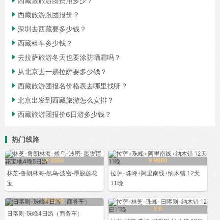
西藏跟旅游团费用多少？

西藏旅游跟团报价？

深圳去西藏要多少钱？

西藏租车多少钱？

去拉萨旅游冬天也要涂防晒霜吗？

从北京去一趟拉萨要多少钱？

西藏旅游团报名价格表去哪里找呀？

北京出发到西藏旅游怎么安排？

西藏旅游团报价6日游多少钱？
热门线路
¥ 3500
¥ 9800
林芝-鲁朗林海-然乌-波密-墨脱莲花
拉萨+珠峰+阿里南线+纳木错 12天
宝
11晚
¥ 1350
¥ 0
日喀则-珠峰4日游（商务车）