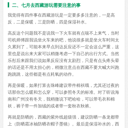
二、七月去西藏游玩需要注意的事
我觉得有四件事在西藏游玩是一定要多多注意的，一是高
反，二是保暖，三是防晒，四是保湿补水。
高反这个问题我不是说我一下火车就有点喘不上来气，当时
司机师傅跟我说坐火车来的吧，他说很多就是坐火车时间太
久累到了，可能本来早点到达反应还不一定会这么严重，这
里也是说出来大家可以稍微考虑一下自己的出行方式。当然
乐彤后来跟我们说如果反应没有太剧烈，只是有点头疼头晕
的话还是不用太担心的，稍微注意点在西藏不要大喊大叫跑
跑跳跳，这些都是有点耗氧的动作。
再是保暖，如果打算去珠峰建议带件棉袄哦，尤其还过夜的
话那你怎么暖和怎么穿，可以参照冬天的标准。对了听说海
南和广州没有冬天，我稍微说下吧哈哈，可以带毛衣和棉
袄，裤子带一件加绒的或者带一套秋衣秋裤。
再就是防晒的，西藏的紫外线超级强，建议防晒一条龙都带
上（防晒霜冰袖防晒衣帽子墨镜）。最后是保湿补水的，西