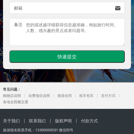

邮箱
备注
常见问题：
购物店说明
自费项目说明
旅游合同
租车包车
支付方式
各地去西藏交通
关于我们
联系我们
版权声明
付款方式
旅游报名联系手机：
13989999591
微信同号