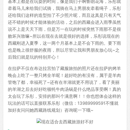
基本上都是在玩耍的时间，像是我们子啊鲁朗花海，乐彤就
牵着马儿来给我们试骑，我骑在马上男朋友牵着绳子，乐彤
还给我们这样的造型拍了不少照片呢，而且这真是只有天气
还不错的时候才能体验的活动，之后的西藏会进入雨季虽然
说不上是天天下雨，但是万一在玩的时候突然下雨那不是很
败坏兴致嘛~所以在现在去就是很好的选择，乐彤说现在的
西藏刚进入夏季，这一两个月基本上是不会下雨的。要下雨
也是晚上很舒服的夜雨，所以尽管让我和男朋友放心玩~之
后我们就是玩的特别开心！
在拉萨不仅在布达拉宫拍了藏服旅拍的照片还在拉萨的烤羊
晚会上吃了一整只烤全羊呢！超好吃的有没有，属于是羊肉
管饱了都，幸福死了~还有在羊湖就更不用说了，看了美丽
的羊湖之后去好好吃顿牦牛肉汤锅是什么绝品享受啊！真的
太会玩了乐彤，安排的那叫个满意啊！！你也想体会这样的
玩法的话可以直接联系乐彤（微信：13989999591不懂就
加好友问问她西藏路线规划）咨询呢一下哦~