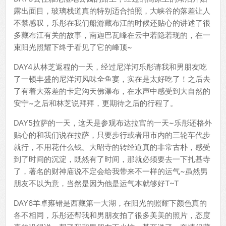
露出面目，玻璃栈道真的特别适合拍照，大峡谷的落差让人
不禁感叹，乐彤在我们船游藏布江的时候还贴心的讲述了很
多藏布江有关的故事，南迦巴瓦峰在云中若隐若现的，在一
束阳光照耀下终于看见了它的峰顶~
DAY4从林芝返程的一天，经过尼洋河乐彤请我和男朋友吃
了一顿丰盛的尼洋河风味全鱼宴，实在是太好吃了！之后去
了有着大落差的卡定沟天佛瀑布，在水声中感受到大自然的
安宁~之后和林芝说拜拜，更期待之后的行程了。
DAY5拉萨的一天，这天是参观布达拉宫的一天~乐彤还格外
贴心的和我们说在拉萨，只要步行或者用市内的三轮车代步
就行，不用花什么钱。大昭寺的转经道真的非常古朴，感受
到了时间的沉淀，既然有了时间，那就必须要去一下扎基寺
了，著名的财神庙说不定会给我带来不一样的运气~虽然男
朋友不以为意，当然是因为他是运气本就够好T~T
DAY6羊卓雍错是西藏第一大湖，在阳光的照耀下颜色真的
各不相同，乐彤还帮我和男朋友拍了很多美美的照片，态度