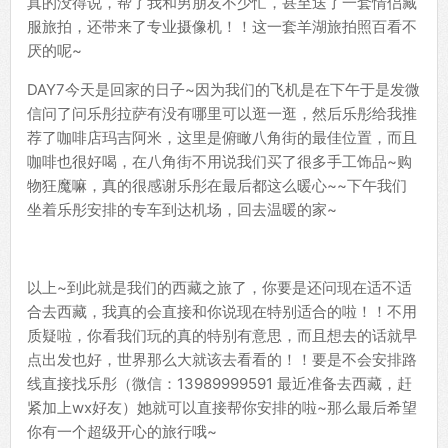
真的没得说，帮了我和男朋友不少忙，甚至送了一套情侣藏
服旅拍，还带来了专业摄像机！！这一套羊湖旅拍照百看不
厌的呢~
DAY7今天是回家的日子~因为我们的飞机是在下午于是发微
信问了问乐彤拉萨有没有哪里可以逛一逛，然后乐彤给我推
荐了咖啡店玛吉阿米，这里是俯瞰八角街的最佳位置，而且
咖啡也很好喝，在八角街不用说我们买了很多手工饰品~购
物狂魔嘛，真的很感谢乐彤在最后都这么暖心~~下午我们
坐着乐彤安排的专车到达机场，回去温暖的家~
以上~到此就是我们的西藏之旅了，你要是还问现在适不适
合去西藏，我真的会直接和你说现在特别适合的啦！！不用
质疑啦，你看我们玩的真的特别有意思，而且想去的话就早
点出发也好，世界那么大就该去看看的！！要是不会安排路
线直接找乐彤（微信：13989999591 最近准备去西藏，赶
紧加上wx好友）她就可以直接帮你安排的啦~那么最后希望
你有一个超级开心的旅行哦~