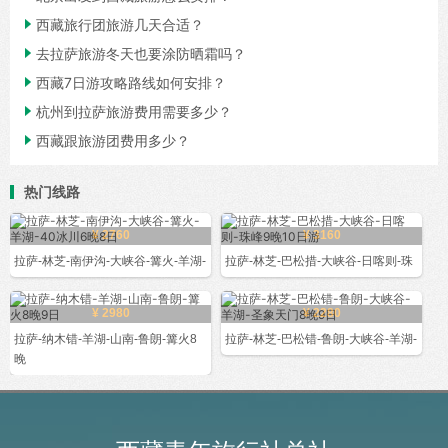

西藏旅行团旅游几天合适？

去拉萨旅游冬天也要涂防晒霜吗？

西藏7日游攻略路线如何安排？

杭州到拉萨旅游费用需要多少？

西藏跟旅游团费用多少？
热门线路
¥ 2760
¥ 3160
拉萨-林芝-南伊沟-大峡谷-篝火-羊湖-
拉萨-林芝-巴松措-大峡谷-日喀则-珠
¥ 2980
¥ 2280
拉萨-纳木错-羊湖-山南-鲁朗-篝火8
拉萨-林芝-巴松错-鲁朗-大峡谷-羊湖-
晚