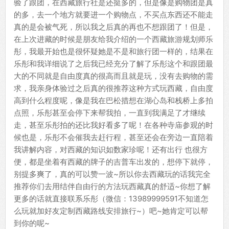
验了跟团，在西藏旅行社是还挺多的，但是像是购物团是真
的多，去一个地方就要进一个购物点，不买点东西还不能走
真的是会被气死，所以我之后真的再也不想跟团了！但是，
在上次进藏的时候是朋友给我介绍的一个西藏旅游规划师乐
彤，我最开始也是很怀疑她是不是和旅行团一样的，结果在
乐彤和我详细说了之后我已经充分了解了乐彤这个和跟团最
大的不同就是自由度真的很高而且就是玩，没有去购物的需
求，我亲身体验过之后真的很推荐这种方式玩西藏，自由度
高到什么程度呢，像是我在巴松措想在湖心岛和栈桥上多拍
点照，乐彤甚至会停下来帮我拍，一直到我满足了才继续
走，甚至乐彤拍的还比我好看多了呢！在各种寺庙参观的时
候也是，乐彤不会催我去赶行程，甚至还会在旁边一直陪着
我讲解内容，对西藏的知识如数家珍呢！还有出行 也很方
便，都是坐着有西藏的牌子的吉普车出发的，想停下就停，
别提多爽了，真的可以赞一波~所以你去西藏玩的话我完全
推荐你们去用结伴自由行的方法玩西藏真的舒适~你想了解
更多的话就直接联系乐彤（微信：13989999591不知道怎
么玩就加好友定制西藏路线安排旅行~）吧~她肯定可以帮
到你的呢~