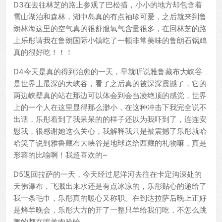
D3在去往林芝的路上参观了巴松措，小小的地方却包含着
雪山湖泊和森林，湖中岛真的有点袖珍可爱，之后就来到鲁
朗林海这里的空气真的很舒服氧气含量很多，在回林芝的路
上乐彤请我在鲁朗国际小镇吃了一顿非常美味的鲁朗石锅鸡
真的很好吃！！！
D4今天是真的得到治愈的一天，早就听说雅鲁藏布大峡谷
是世界上最深的大峡谷，看了之后真的被深深震撼了，它的
两边峡壁真的站在那边可以体会到会当凌绝顶的感觉，世界
上的一个人在这里显得那么渺小，在这种冲击下我完全说不
出话，乐彤看到了我呆呆的的样子还以为我吓到了，连连安
慰我，很感谢她这么关心，我解释我只是被震撼了乐彤就哈
哈笑了说到雅鲁藏布大峡谷是地球送给西藏的礼物嘛，真是
形容的比喻啊！我超喜欢的~
D5返回拉萨的一天，今天经过尼洋河去往在卡定沟深处的
天佛瀑布，飞溅出来水还是有点冰凉的，乐彤贴心的递给了
我一条毛巾，乐彤真的暖心又称职。在到达拉萨后晚上正好
是烤羊晚会，乐彤大方的开了一整只羊给我们吃，不怎么跳
舞的都在啃羊肉哈哈