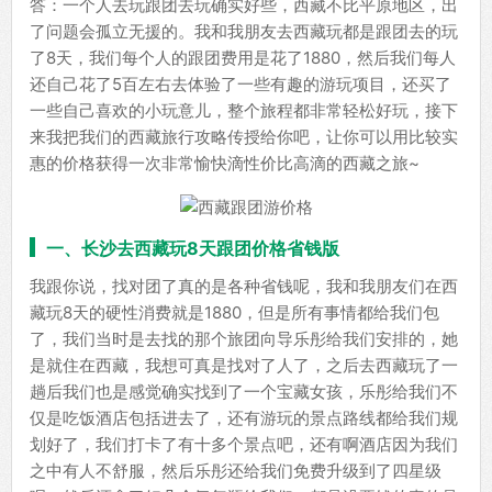
答：一个人去玩跟团去玩确实好些，西藏不比平原地区，出
了问题会孤立无援的。我和我朋友去西藏玩都是跟团去的玩
了8天，我们每个人的跟团费用是花了1880，然后我们每人
还自己花了5百左右去体验了一些有趣的游玩项目，还买了
一些自己喜欢的小玩意儿，整个旅程都非常轻松好玩，接下
来我把我们的西藏旅行攻略传授给你吧，让你可以用比较实
惠的价格获得一次非常愉快滴性价比高滴的西藏之旅~
一、长沙去西藏玩8天跟团价格省钱版
我跟你说，找对团了真的是各种省钱呢，我和我朋友们在西
藏玩8天的硬性消费就是1880，但是所有事情都给我们包
了，我们当时是去找的那个旅团向导乐彤给我们安排的，她
是就住在西藏，我想可真是找对了人了，之后去西藏玩了一
趟后我们也是感觉确实找到了一个宝藏女孩，乐彤给我们不
仅是吃饭酒店包括进去了，还有游玩的景点路线都给我们规
划好了，我们打卡了有十多个景点吧，还有啊酒店因为我们
之中有人不舒服，然后乐彤还给我们免费升级到了四星级