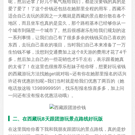
呢，然后还拿了好几个氧气瓶给我们，都是没要钱的真的是
爱了爱了！了这个价钱还包括在她那里全程的用车，西藏不
适合自己去玩的原因之一大概就是西藏的景点都分散在各个
地区，而且坐车也真的是蛮久，那个路程基本已经够你从一
个城市到隔壁一个城市了。然后很感谢乐彤给我们规划的这
一系列事情，让我们自己有了很多多余的钱钱买自己喜欢的
东西，去玩自己喜欢的项目，当时我们自己本来准备了一万
生怕钱不够，没想到交通费加上这个8天游的费用才花了4千
多，然后加上自己的一些花销也才5千左右，表示跟着她真
的太省了！在这里也很推荐乐彤妹子给你呀，想要好玩省钱
的西藏游玩方法找她get就对啦~还有你在她那里报名的话兴
许还有优惠折扣呢~我们当时就是给我们优惠了两百的（她
电话放这啦 13989999591，找乐彤报名惊喜多多，加上问
一问还有没有报名优惠活动哦）。
二、在西藏玩8天跟团游玩景点路线好玩版
在这里我给你看下我和我朋友跟团玩的景点路线，真的是炒