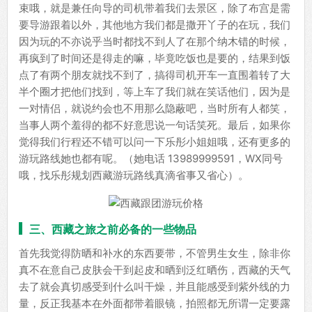
束哦，就是兼任向导的司机带着我们去景区，除了布宫是需
要导游跟着以外，其他地方我们都是撒开丫子的在玩，我们
因为玩的不亦说乎当时都找不到人了在那个纳木错的时候，
再疯到了时间还是得走的嘛，毕竟吃饭也是要的，结果到饭
点了有两个朋友就找不到了，搞得司机开车一直围着转了大
半个圈才把他们找到，等上车了我们就在笑话他们，因为是
一对情侣，就说约会也不用那么隐蔽吧，当时所有人都笑，
当事人两个羞得的都不好意思说一句话笑死。最后，如果你
觉得我们行程还不错可以问一下乐彤小姐姐哦，还有更多的
游玩路线她也都有呢。（她电话 13989999591，WX同号
哦，找乐彤规划西藏游玩路线真滴省事又省心）。
三、西藏之旅之前必备的一些物品
首先我觉得防晒和补水的东西要带，不管男生女生，除非你
真不在意自己皮肤会干到起皮和晒到泛红晒伤，西藏的天气
去了就会真切感受到什么叫干燥，并且能感受到紫外线的力
量，反正我基本在外面都带着眼镜，拍照都无所谓一定要露