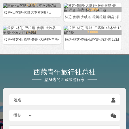
¥ 2060
¥ 1960
拉萨-日喀则-珠峰大本营6晚7日
林芝-鲁朗-大峡谷-拉姆拉错-朗县-泽
¥ 2280
¥ 6600
拉萨-林芝-巴松错-鲁朗-大峡谷-羊湖-
拉萨-林芝-珠峰-日喀则-纳木错 12日
1
西藏青年旅行社总社
您身边的西藏旅游行家

姓名
