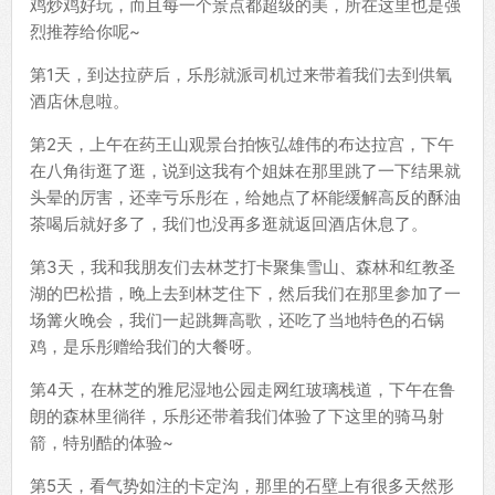
鸡炒鸡好玩，而且每一个景点都超级的美，所在这里也是强
烈推荐给你呢~
第1天，到达拉萨后，乐彤就派司机过来带着我们去到供氧
酒店休息啦。
第2天，上午在药王山观景台拍恢弘雄伟的布达拉宫，下午
在八角街逛了逛，说到这我有个姐妹在那里跳了一下结果就
头晕的厉害，还幸亏乐彤在，给她点了杯能缓解高反的酥油
茶喝后就好多了，我们也没再多逛就返回酒店休息了。
第3天，我和我朋友们去林芝打卡聚集雪山、森林和红教圣
湖的巴松措，晚上去到林芝住下，然后我们在那里参加了一
场篝火晚会，我们一起跳舞高歌，还吃了当地特色的石锅
鸡，是乐彤赠给我们的大餐呀。
第4天，在林芝的雅尼湿地公园走网红玻璃栈道，下午在鲁
朗的森林里徜徉，乐彤还带着我们体验了下这里的骑马射
箭，特别酷的体验~
第5天，看气势如注的卡定沟，那里的石壁上有很多天然形