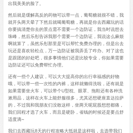
出我美美的脸了。
然后就是缓解高反的药物可以带一点，葡萄糖就很不错，我
就开头两天晕了下然后就喝葡萄糖，再就是你去西藏玩的话
你要搞清楚你去的景点需不需要一个边防证，我当时说想去
珠峰，然后乐彤告诉我那个需要一个边防证，我说这么麻烦
啊就算了，虽然乐彤那里是可以帮忙免费办理的，但是出去
玩还是喜欢轻松点，万一边防证被我弄丢了咋办。对了这也
是跟团的好处吧，很多事情他们还是比较专业，你如果需要
边防证还可以免费帮忙办理。
还有一些个人建议，可以大大提高你的出行幸福感的好物
哦，可以带一些一次性的内裤，这样就懒得洗啦，还有就是
如果需要坐火车，可以带个U型枕、眼罩、拖鞋还有各种洗
漱用品，这样在火车上能舒服很多，尤其还想硬座直达拉萨
的，不过我和我朋友们没敢这样，坐两天呢屁股想想都痛，
我们回程才选了火车，而且是硬卧，省钱的时候还是要点舒
适度滴~
我们去西藏玩8天的行程攻略大抵就是这样啦，去选带我们