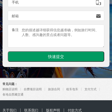

手机

邮箱
备注
常见问题：
购物店说明
自费项目说明
旅游合同
租车包车
支付方式
各地去西藏交通
关于我们
联系我们
版权声明
付款方式