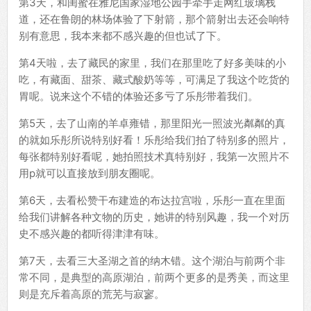
第3天，和闺蜜在雅尼国家湿地公园手牵手走网红玻璃栈
道，还在鲁朗的林场体验了下射箭，那个箭射出去还会响特
别有意思，我本来都不感兴趣的但也试了下。
第4天啦，去了藏民的家里，我们在那里吃了好多美味的小
吃，有藏面、甜茶、藏式酸奶等等，可满足了我这个吃货的
胃呢。说来这个不错的体验还多亏了乐彤带着我们。
第5天，去了山南的羊卓雍错，那里阳光一照波光粼粼的真
的就如乐彤所说特别好看！乐彤给我们拍了特别多的照片，
每张都特别好看呢，她拍照技术真特别好，我第一次照片不
用p就可以直接放到朋友圈呢。
第6天，去看松赞干布建造的布达拉宫啦，乐彤一直在里面
给我们讲解各种文物的历史，她讲的特别风趣，我一个对历
史不感兴趣的都听得津津有味。
第7天，去看三大圣湖之首的纳木错。这个湖泊与前两个非
常不同，是典型的高原湖泊，前两个更多的是秀美，而这里
则是充斥着高原的荒芜与寂寥。