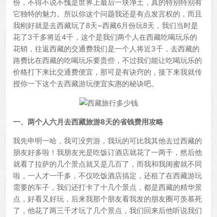
份，不得不说不愧是世界上最后一块净土，真的特别特别有
它独特的魅力。所以你这个问题我还是有点发言权的，而且
我刚好就是去西藏玩了8天~西藏6月份玩8天，我们当时是
花了3千多将近4千，这个是我们两个人在西藏吃喝玩乐的
花销，往返西藏的交通费我们是一个人将近3千，去西藏的
路费比在西藏的吃喝玩乐要贵些，不过我们能让吃喝玩乐的
价格打下来比交通费便宜，那可是有诀窍的，接下来我就传
授你一下这个去西藏游玩便宜实惠的秘诀吧。
一、两个人六月去西藏旅游8天的省钱费用攻略
我先申明一哈，我可没穷游，我玩的可比我其他去过西藏的
朋友好多啦！我朋友光是吃饭订酒店就花了一两千，然后他
就看了拉萨的几个景点就又是几百了，而我和我闺蜜就不同
啦，一人才一千多，不仅吃饭酒店搞定，还租了在西藏游玩
需要的车子，我们还打卡了十几个景点，都是西藏的精华景
点，好看又好玩，后来我那个朋友看我发的朋友圈可羡慕死
了，他花了两三千才玩了几个景点，我们回来后他听说我们