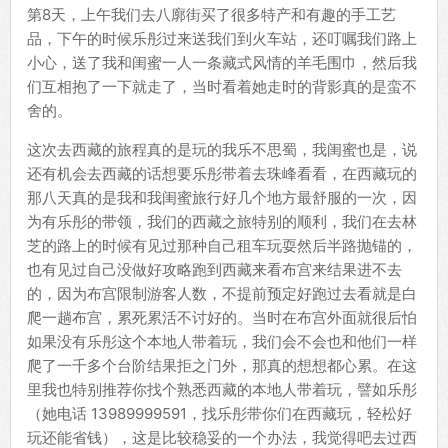
第8天，上午我们去八廓街买了很多特产和有趣的手工艺
品，下午的时候乐彤过来送我们到火车站，还叮嘱我们路上
小心，送了我和闺蜜一人一条藏式风情的羊毛围巾，然后我
们互相抱了一下就走了，当时看着她走时的背影真的是蛮不
舍的。
这次去西藏的旅程真的是玩的我乐不思蜀，我闺蜜也是，说
还有机会去西藏的话想要乐彤带着去珠峰看看，在西藏玩的
那八天真的是我和我闺蜜旅行好几个地方最舒服的一次，因
为有乐彤的带领，我们的西藏之旅特别的顺利，我们在去林
芝的路上的时候有见过那种自己租车玩耍然后半路抛锚的，
也有见过自己没做好攻略跑到西藏来看布宫来结果进不去
的，因为布宫限制游客人数，不提前预定好跑过去看就是白
爬一趟布宫，累死累活不讨好的。当时在布宫外面就很后怕
如果没有乐彤这个本地人带着玩，我们会不会也和他们一样
爬了一千多个台阶结果拒之门外，那真的想想都心累。在这
里我也特别推荐你找个熟悉西藏的本地人带着玩，譬如乐彤
（她电话 13989999591，找乐彤带你们在西藏玩，轻松好
玩还能省钱），这是比较稳妥的一个办法，我觉得吧去过西