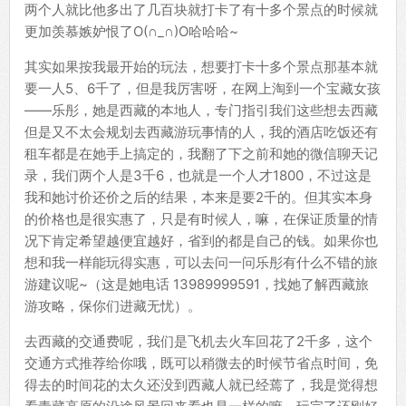
两个人就比他多出了几百块就打卡了有十多个景点的时候就
更加羡慕嫉妒恨了O(∩_∩)O哈哈哈~
其实如果按我最开始的玩法，想要打卡十多个景点那基本就
要一人5、6千了，但是我厉害呀，在网上淘到一个宝藏女孩
——乐彤，她是西藏的本地人，专门指引我们这些想去西藏
但是又不太会规划去西藏游玩事情的人，我的酒店吃饭还有
租车都是在她手上搞定的，我翻了下之前和她的微信聊天记
录，我们两个人是3千6，也就是一个人才1800，不过这是
我和她讨价还价之后的结果，本来是要2千的。但其实本身
的价格也是很实惠了，只是有时候人，嘛，在保证质量的情
况下肯定希望越便宜越好，省到的都是自己的钱。如果你也
想和我一样能玩得实惠，可以去问一问乐彤有什么不错的旅
游建议呢~（这是她电话 13989999591，找她了解西藏旅
游攻略，保你们进藏无忧）。
去西藏的交通费呢，我们是飞机去火车回花了2千多，这个
交通方式推荐给你哦，既可以稍微去的时候节省点时间，免
得去的时间花的太久还没到西藏人就已经蔫了，我是觉得想