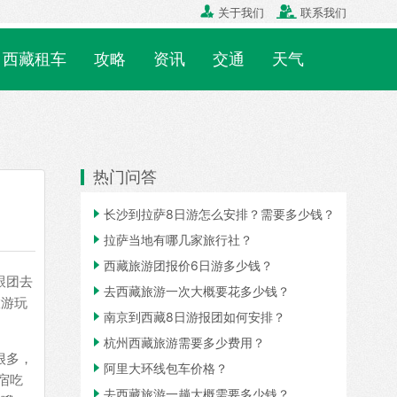


关于我们
联系我们
西藏租车
攻略
资讯
交通
天气
热门问答

长沙到拉萨8日游怎么安排？需要多少钱？

拉萨当地有哪几家旅行社？

西藏旅游团报价6日游多少钱？
跟团去

去西藏旅游一次大概要花多少钱？
旅游玩

南京到西藏8日游报团如何安排？

杭州西藏旅游需要多少费用？
很多，

阿里大环线包车价格？
宿吃

去西藏旅游一趟大概需要多少钱？