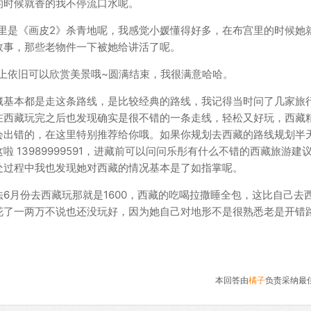
的时候就香的我不停流口水呢。
这里是《画皮2》杀青地呢，我感觉小媛懂得好多，在布宫里的时候她
故事，那些老物件一下被她给讲活了呢。
路上依旧可以欣赏美景哦~圆满结束，我很满意哈哈。
藏基本都是走这条路线，是比较经典的路线，我记得当时问了几家旅
在西藏玩完之后也发现确实是很不错的一条走线，轻松又好玩，西藏
会出错的，在这里特别推荐给你哦。如果你规划去西藏的路线规划半
 13989999591，进藏前可以问问乐彤有什么不错的西藏旅游建
处过程中我也发现她对西藏的情况基本是了如指掌呢。
6月份去西藏玩那就是1600，西藏的吃喝拉撒睡全包，这比自己去
花了一两万不说也还没玩好，因为她自己对地形不是很熟悉老是开错
本回答由
橘子
负责采纳最