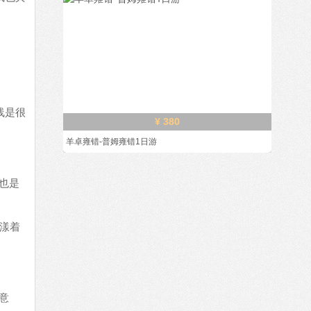
线是很
¥ 380
羊卓雍错-普姆雍错1日游
也是
漾着
意