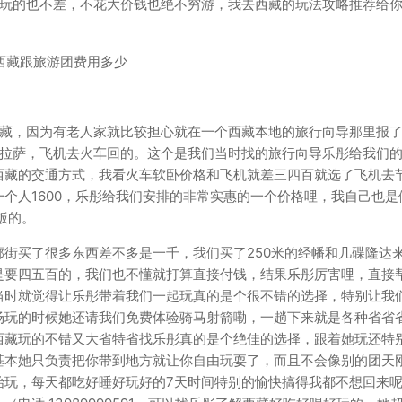
我玩的也不差，不花大价钱也绝不穷游，我去西藏的玩法攻略推荐给
西藏，因为有老人家就比较担心就在一个西藏本地的旅行向导那里报
到拉萨，飞机去火车回的。这个是我们当时找的旅行向导乐彤给我们
西藏的交通方式，我看火车软卧价格和飞机就差三四百就选了飞机去
个人1600，乐彤给我们安排的非常实惠的一个价格哩，我自己也是
饭的。
街买了很多东西差不多是一千，我们买了250米的经幡和几碟隆达
是要四五百的，我们也不懂就打算直接付钱，结果乐彤厉害哩，直接
当时就觉得让乐彤带着我们一起玩真的是个很不错的选择，特别让我
场玩的时候她还请我们免费体验骑马射箭嘞，一趟下来就是各种省省
西藏玩的不错又大省特省找乐彤真的是个绝佳的选择，跟着她玩还特
基本她只负责把你带到地方就让你自由玩耍了，而且不会像别的团天
始玩，每天都吃好睡好玩好的7天时间特别的愉快搞得我都不想回来