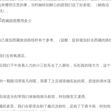
玩有哪些注意的事，当时她特别耐心的跟我们说了好多呢。（她电话
无忧）。
自己规划西藏旅游路线时有个参考。（提醒：提前规划好去西藏的路
接我们去有氧酒店。
然后我们下午坐着人力的小三轮车去了八廓街，乐彤真的很大方，这个
落的一颗眼泪滑落凡间呢，我看了之后感觉确实如此呢，碧波的湖水荡
然后就是乐彤带我们体验啦骑马射箭，特别惬意又潇洒。
了藏民家里，我们在那里自制了藏式凉粉吃，还画了下唐卡画，特别有