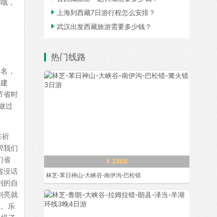
你哦，

上海到西藏7日游行程怎么安排？

武汉出发西藏旅游需要多少钱？
热门线路
了名，
的建
节省时
做过
来祈
帮我们
们省
¥ 1060
省没话
林芝-苯日神山-大峡谷-南伊沟-巴松错
别的自
刚亮就
呢。乐