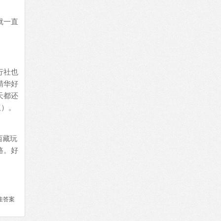
就一直
行社也
精华好
天都还
议）。
西藏玩
路。好
佳答案