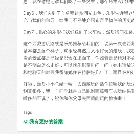
思，就在这她还请我们吃了一餐烤羊，那个烤羊没出炉
Day6，我们去到了羊卓雍错赏湖光山色，乐彤告诉我
充当我们的向导，给我们不停地介绍布宫里物件的历史
Day7，贴心的乐彤把我们送到了火车站，然后我们在
这个西藏游玩路线是乐彤推荐给我们的，说第一次去西
基本都是这个样子，就很经典然后又很好玩的走线，我
看的景点都是已经是都含在里面了，你照着走是绝对不
是不明白怎么走好，可以找乐彤童鞋问一问（她电话放这啦
和她聊天的时候我得知她住在拉萨好几年了，而且在相
好啦，最后小小总结一哈，去西藏玩的话你按照我的玩法
划算很多，我一个同学就是自己跑到西藏租车去玩结果
啦多的不说了，祝你和你父母去西藏能玩的愉快啦！
Tags：
我有更好的答案
