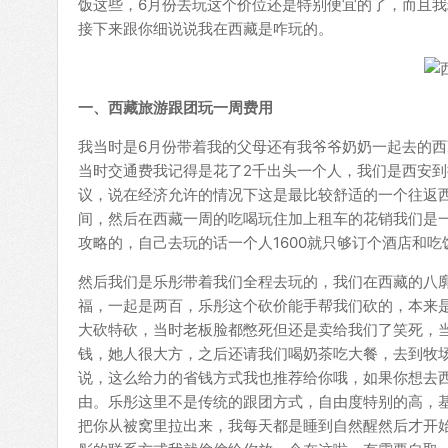
饭这些，6月份去玩这个价位还是特别便宜的了，而且
接下来跟你细说说我在西藏是咋玩的。
一、西藏旅游跟团玩一周费用
我当时是6月份带着我的父母还有我爷爷奶奶一起去的
当时交通费我记得是花了2千出头一个人，我们是西安
议，说在经济允许的情况下这是最比较舒适的一个往返
间，然后在西藏一周的吃喝玩住加上租车的花销我们是一
攻略的，自己去玩的话一个人1600就只够订个酒店和吃
然后我们是乐彤带着我们全程去玩的，我们在西藏的八廓
福，一起是两百，乐彤这个砍价能手帮我们砍的，本来
大砍特砍，当时老板脸都憋死但还是卖给我们了笑死，
钱，她人很大方，之后还请我们喝奶茶吃大餐，去到牧
说，这么给力的省钱方式我也推荐给你哦，如果你想去
由。乐彤这里不是传统的跟团方式，自由度特别的高，
把你从被窝里拉出来，我每天都是睡到自然醒然后才开