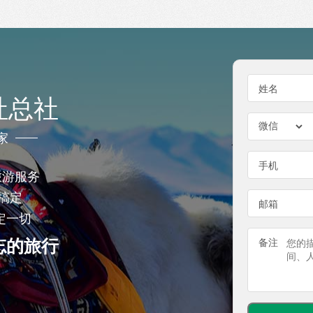
姓名
社总社
家
手机
旅游服务
搞定
邮箱
定一切
忘的旅行
备注