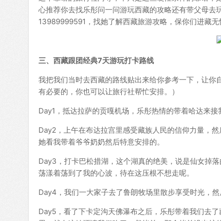
心推荐你去找乐彤问一问游玩西藏的攻略还有带父母去
13989999591，找她了解西藏旅游攻略，保你们进藏
三、西藏跟团经典7天游玩打卡路线
我把我们当时去西藏的路线贴出来给你参考一下，让你
有必要的，你也可以让旅行社帮忙安排。）
Day1，抵达拉萨的贡嘎机场，乐彤热情的带着哈达来
Day2，上午在布达拉宫里感受藏族人民的信仰力量，
她看我带着爷爷奶奶然后特意安排的。
Day3，打卡巴松措湖，这个湖真的绝美，说是仙女掉
荡漾着荡到了我的心波，待在这压根不想走呢。
Day4，我们一大家子去了鲁朗牧场里散步享受时光，
Day5，看了下卡定沟天佛瀑布之后，乐彤带着我们去