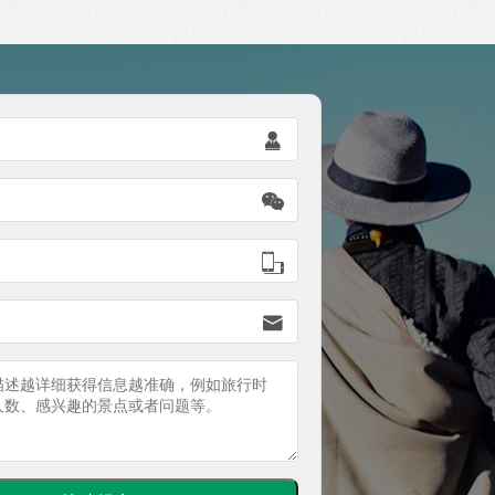



