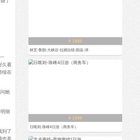
超级了
¥ 1960
林芝-鲁朗-大峡谷-拉姆拉错-朗县-泽
一
好久看
持续在
就问她
用明细
¥ 1350
日喀则-珠峰4日游（商务车）
找到了
我也真