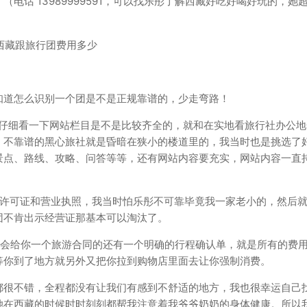
电话 13989999591，可以找乐彤了解西藏好吃好喝好玩的，她
知道怎么识别一个团是不是正规靠谱的，少走弯路！
意仔细看一下网站栏目是不是比较齐全的，就和在实地看旅行社办公地
，不靠谱的黑心旅社就是昏暗在狭小的楼道里的，我当时也是挑选了
景点、路线、攻略、问答等等，还有网站内容要充实，网站内容一直
营许可证和营业执照，我当时怕乐彤不可靠毕竟我一家老小的，然后
团不肯出示经营证那基本可以淘汰了。
是会给你一个旅游合同的还有一个明确的行程确认单，就是所有的费
等你到了地方就另外又把你拉到购物店里面去让你强制消费。
都很不错，全程都没有让我们有感到不舒适的地方，我也很幸运自己
她在西藏的时候时时刻刻都帮我注意着我爷爷奶奶的身体健康。所以