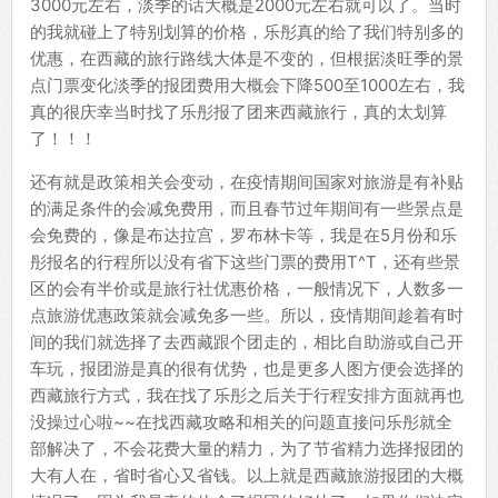
3000元左右，淡季的话大概是2000元左右就可以了。当时
的我就碰上了特别划算的价格，乐彤真的给了我们特别多的
优惠，在西藏的旅行路线大体是不变的，但根据淡旺季的景
点门票变化淡季的报团费用大概会下降500至1000左右，我
真的很庆幸当时找了乐彤报了团来西藏旅行，真的太划算
了！！！
还有就是政策相关会变动，在疫情期间国家对旅游是有补贴
的满足条件的会减免费用，而且春节过年期间有一些景点是
会免费的，像是布达拉宫，罗布林卡等，我是在5月份和乐
彤报名的行程所以没有省下这些门票的费用T^T，还有些景
区的会有半价或是旅行社优惠价格，一般情况下，人数多一
点旅游优惠政策就会减免多一些。所以，疫情期间趁着有时
间的我们就选择了去西藏跟个团走的，相比自助游或自己开
车玩，报团游是真的很有优势，也是更多人图方便会选择的
西藏旅行方式，我在找了乐彤之后关于行程安排方面就再也
没操过心啦~~在找西藏攻略和相关的问题直接问乐彤就全
部解决了，不会花费大量的精力，为了节省精力选择报团的
大有人在，省时省心又省钱。以上就是西藏旅游报团的大概