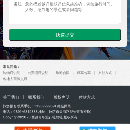
备注
常见问题：
购物店说明
自费项目说明
旅游合同
租车包车
支付方式
各地去西藏交通
关于我们
联系我们
版权声明
付款方式
旅游报名联系手机：
13989999591
微信同号
电话：0891-6319888 地址：拉萨市天海路6号(
查看资质
)
Copyright©2026
西藏青年旅行社总社
版权所有