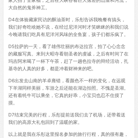
家人拍了全家福，之后在大峡谷看巨大落差的山崖和河流，
大自然的鬼斧神工。
D4在体验藏家民访的酥油茶时，乐彤告诉我晚餐有搞头，
我们好奇吃啥她不说，在经过尼洋河时才笑眯眯的和我们说
今晚请我们吃具有尼洋河风味的全鱼宴，孩子们都乐疯了。
D5拉萨的一天，看了雄伟壮丽的布达拉宫，拍了心心念念
的藏服写真。来到大昭寺看朝圣者的虔诚，之后有时间了在
玛吉阿米喝了一杯下午茶，赶了一趟色拉寺的辩经活动，扎
基寺的人真的好多，都是冲着财神来的吧。
D6出发去山南的羊卓雍错，看颜色不一样的变化，在远观
下羊湖同样美丽，车游之后还能在湖边拍照。不愧是圣湖。
还有着牦牛可以乘坐，它真的好乖，小宝贝也忍不住摸了
摸。
D7结束完美的行程，乐彤提前送我们去了机场，还带着送
我们的高原大礼包回到了温暖的家。
以上就是我在乐彤这里报名参加的旅行行程，真的很有趣，