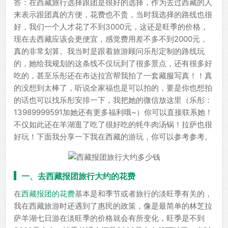
答：在西藏旅行选择跟团是很好的选择，作为去过西藏的人
来表示跟团真的方便，花费也不贵，当时我选择的路线也很
好，我们一个人才花了不到3000元，这还是旺季的价格，
现在去西藏应该会更便宜，感觉费用差不多不到2000元，
真的非常划算。我当时是跟着旅游顾问乐彤定制的路线玩
的，她给我规划的这条线不仅玩到了很多景点，还有很多好
吃的，甚至乐彤还在布达拉宫帮我拍了一套藏服写真！！真
的没想到太棒了，听说全家福也是可以拍的，要是你也想拍
的话也可以找乐彤安排一下，我把她的微信放这里（乐彤：
13989999591加她还有更多福利哦~）你可以直接联系她！
不仅如此还在羊湖逛了吃了很好吃的牦牛肉汤锅！拉萨也很
好玩！下面我分享一下我在西藏的游玩，你可以参考参考。
一、去西藏报团旅行大约的花费
在
西藏报团的花费
基本是和季节或者旅行的淡旺季有关的，
我在西藏旅游时还遇到了惠民的政策，像是最简单的林芝拉
萨羊湖七日游在淡旺季的价格就会有所变化，旺季是不到