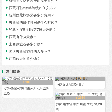

杭州到拉萨旅游费用需要多少？

西藏7日游攻略路线如何安排？

杭州西藏旅游需要多少费用？

去西藏的最佳时间是什么时候？

经典的深圳到拉萨7日游攻略？

西藏有什么景点？

去西藏旅游要多少钱？

国庆去西藏旅游的人多吗？

西藏旅游团多少钱？
热门线路
¥ 1460
¥ 9800
拉萨-纳木错3晚4日游
拉萨+珠峰+阿里南线+纳木错 12天
11晚
¥ 2980
拉萨-纳木错-羊湖-山南-鲁朗-篝火8
晚