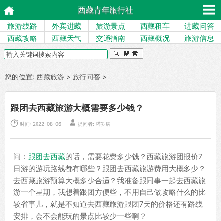
西藏青年旅行社
旅游线路
外宾进藏
旅游景点
西藏租车
进藏问答
西藏攻略
西藏天气
交通指南
西藏概况
旅游信息
您的位置:
西藏旅游
>
旅行问答
>
跟团去西藏旅游大概需要多少钱？


时间: 2022-08-06
提问者: 塔罗牌
问：
跟团去西藏
的话，需要花费多少钱？西藏旅游团报价7
日游的游玩路线都有哪些？跟团去西藏旅游费用大概多少？
去西藏旅游预算大概多少合适？我准备跟同事一起去西藏旅
游一个星期，我想着跟团方便些，不用自己做攻略什么的比
较省事儿，就是不知道去西藏旅游跟团7天的价格还有路线
安排，会不会能玩的景点比较少一些啊？