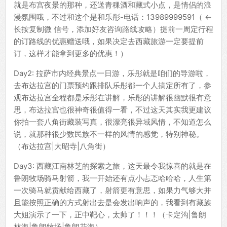
就是布宫夜景的那种，还送青稞酒和藏式小点，是情侣的浪
漫氛围哦，不过和这个是和乐彤-电话：13989999591（ ←
长按复制微 信号，添加好友咨询路线攻略）提前一周定行程
的订路线的优惠赠送哦，如果决定去西藏旅游一定要提前
订，这样才能拿到更多的优惠！）
Day2: 拉萨市内经典景点一日游，乐彤就是咱们的导游啦，
去布达拉宫的门票预约跟排队乐彤都一个人搞定所有了，参
观布达拉宫全程都是乐彤在讲解，乐彤的讲解很幽默很有意
思，布达拉宫也很神奇很值得一看，不过这天其实我更建议
你拍一套八角街藏装写真，很漂亮很异域风情，不知道怎么
说，就那种很少数民族不一样的风情的感觉，特别神秘。
（布达拉宫|大昭寺|八角街）
Day3: 西藏江南林芝的探索之旅，这天最令我惊喜的就是在
鲁朗牧场骑马射箭，我一开始还有点小忐忑哈哈哈，人生第
一次骑马就贡献给西藏了，射箭更有意思，如果力气够大并
且能按照正确的方式射出去是会发出响声的，我看到有藏族
大姐演示了一下，正中靶心，太帅了！！！（卡定沟|鲁朗
林海|鲁朗牧场|鲁朗花海）