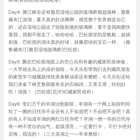
Day4: 雅江峡谷还有雅尼湿地公园的玻璃桥都超级棒，雅鲁
藏布江游湖，夏天真的好凉爽啊，感觉整个世界都是自己
的，还在湿地公园走了惊险刺激的玻璃桥，要不是我闺蜜扶
着我，我都不敢走了，哈哈哈哈，巴松措坐的是帆船，超级
刺激，巴松措的湖水真的好绿，就像碧绿的宝石一样。（雅
鲁藏布江|雅尼湿地玻璃桥|巴松措）
Day5: 飘在巴松措湖面上的空心岛和有趣的藏家民俗体验，
一大早就去岛上的庙祈福啦，今天乐彤带我们去到藏民朋友
的家里学习做藏族传统美食酥油茶还有糌粑，今天乐彤还给
我们准备了林芝鲁朗最有名的石锅鸡，又香又滑，特别好
吃！强推！（巴松措|尼洋河|藏家民俗村）
Day6: 变幻万千的羊湖治愈眼睛，羊湖有一个网上前段时间
轮了一圈的日托寺不会还有人不知道吧？不会吧不会吧？真
的有人不知道羊湖的网红日托寺吧？羊湖一僧一寺的日托寺
有一种不世出的仙气，超级漂亮，一定要打卡， 不打卡绝对
后悔，我说的！（三大圣湖之一—羊卓雍错）