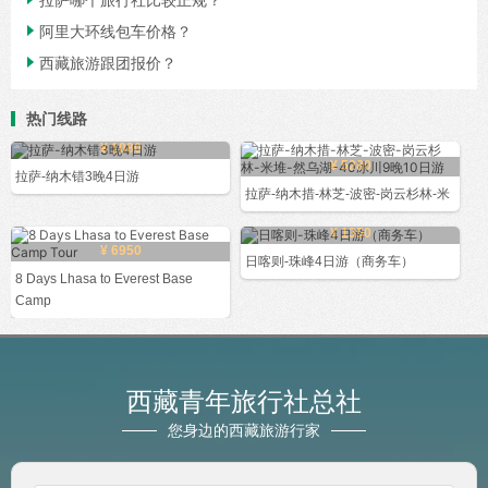

阿里大环线包车价格？

西藏旅游跟团报价？
热门线路
¥ 1080
¥ 5280
拉萨-纳木错3晚4日游
拉萨-纳木措-林芝-波密-岗云杉林-米
¥ 1350
¥ 6950
日喀则-珠峰4日游（商务车）
8 Days Lhasa to Everest Base
Camp
西藏青年旅行社总社
您身边的西藏旅游行家