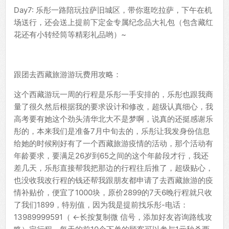
Day7: 乐彤一路陪玩拉萨旧城区，带你逛吃拉萨，下午在机
场送行，还会送上提前下定金专属纪念品大礼包（包含藏红
花还有小转经筒等精彩礼品哟）~
跟团去西藏旅游游玩费用攻略：
这个西藏游玩一周的行程是乐彤一手安排的，乐彤也跟我商
量了很久然后根据我的要求设计和修改，超级认真细心，我
高考要有她这个劲头清华北大不是梦啊，说真的还挺感谢乐
彤的，本来我们是准备7月中旬去的，乐彤让我发身份信息
给她的时候刚好有了一个西藏旅游疫情的活动，那个活动有
年龄要求，要满足26岁到65之间的这个年龄段才行，我还
差几天，乐彤直接帮我把那边的行程往后推了，超级贴心，
也没收我改行程的钱还帮我跟朋友都申请了去西藏旅游的疫
情补贴价，便宜了1000块，原价2899的7天6晚行程就只收
了我们1899，特别值，因为我是提前找乐彤-电话：
13989999591（ ←长按复制微 信号，添加好友咨询路线攻