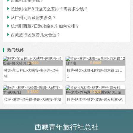

西藏租车多少钱？

长沙到拉萨8日游怎么安排？需要多少钱？

从广州到西藏需要多久？

杭州到西藏7日游攻略包车如何安排？

西藏旅行团旅游几天合适？
热门线路
¥ 1060
¥ 6600
林芝-苯日神山-大峡谷-南伊沟-巴松
拉萨-林芝-珠峰-日喀则-纳木错 12日
错
1
¥ 3880
¥ 5280
拉萨 -林芝-巴松错-鲁朗-大峡谷-羊湖
拉萨-纳木措-林芝-波密-岗云杉林-米
西藏青年旅行社总社