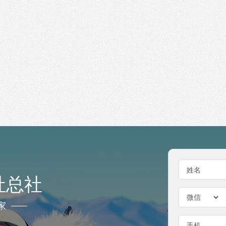
姓名
社总社
家
手机