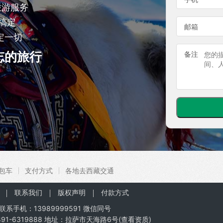
旅游服务
搞定
邮箱
定一切
忘的旅行
备注
包车
支付方式
各地去西藏交通
联系我们
版权声明
付款方式
联系手机：
13989999591
微信同号
91-6319888 地址：拉萨市天海路6号(
查看资质
)