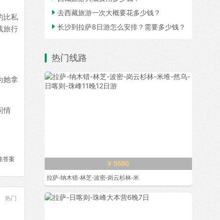

去西藏旅游一次大概要花多少钱？
的比私

长沙到拉萨8日游怎么安排？需要多少钱？
线旅行
热门线路
为她拿
问情
佳答案
¥ 5580
拉萨-纳木错-林芝-波密-岗云杉林-米
热门