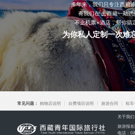
多年来，我们只专注西藏
有我们在 去西藏一站式
不止机票+酒店，帮你搞
为你私人定制一次难
常见问题：
购物店说明
自费项目说明
旅游合同
租车
关于我们
旅游报名
电话：08