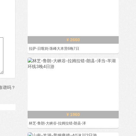
¥ 2660
拉萨-日喀则-珠峰大本营6晚7日
靠谱吗？
¥ 1960
林芝-鲁朗-大峡谷-拉姆拉错-朗县-泽