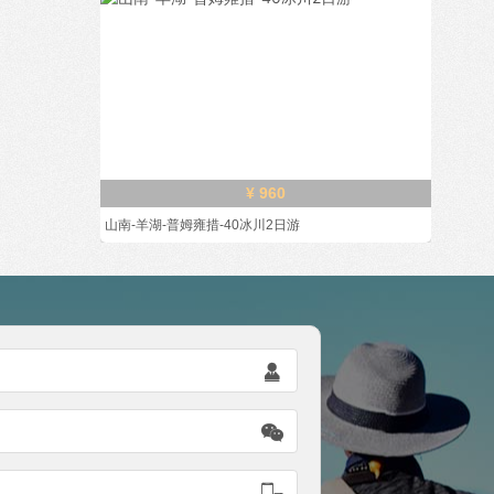
¥ 960
山南-羊湖-普姆雍措-40冰川2日游


