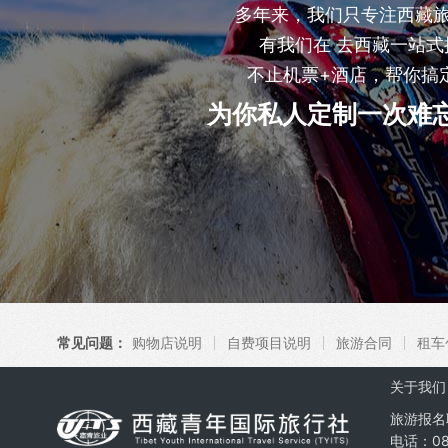
多年来，我们只专注西藏
有我们在 去西藏一站式
不止机票+酒店，帮你搞
为你私人定制一次难
常见问题：
购物店说明
自费项目说明
旅游合同
租车
关于我们
旅游报名
电话：08