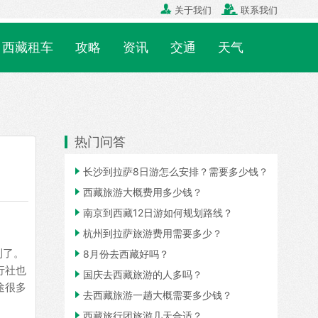


关于我们
联系我们
西藏租车
攻略
资讯
交通
天气
热门问答

长沙到拉萨8日游怎么安排？需要多少钱？

西藏旅游大概费用多少钱？

南京到西藏12日游如何规划路线？

杭州到拉萨旅游费用需要多少？
到了。

8月份去西藏好吗？
行社也

国庆去西藏旅游的人多吗？
途很多

去西藏旅游一趟大概需要多少钱？

西藏旅行团旅游几天合适？