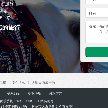
旅游服务
搞定
邮箱
定一切
忘的旅行
备注
包车
支付方式
各地去西藏交通
联系我们
版权声明
付款方式
联系手机：
13989999591
微信同号
91-6319888 地址：拉萨市天海路6号(
查看资质
)