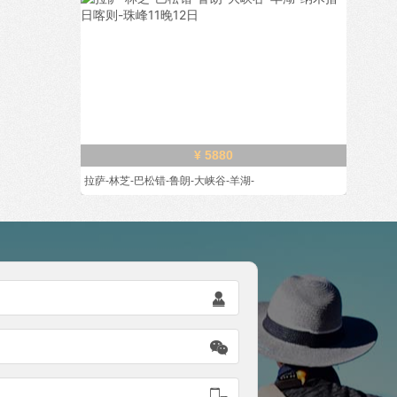
¥ 5880
拉萨-林芝-巴松错-鲁朗-大峡谷-羊湖-


