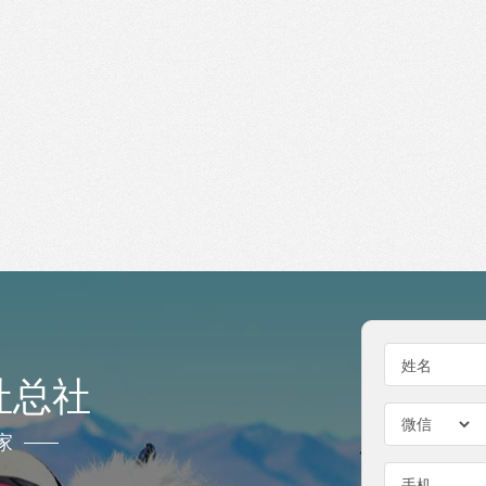
姓名
社总社
家
手机