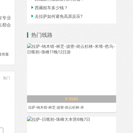

西藏租车多少钱？

去拉萨如何避免高原反应?
有专业
点都会
热门线路
佳答案
热门
¥ 5580
拉萨-纳木错-林芝-波密-岗云杉林-米