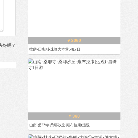
¥ 2060
去好吗？
拉萨-日喀则-珠峰大本营6晚7日
¥ 360
山南-桑耶寺-桑耶沙丘-雍布拉康(远观