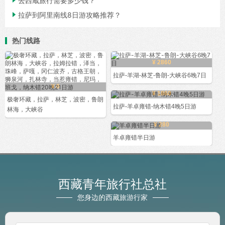

去西蔵旅行需要多少钱？

拉萨到阿里南线8日游攻略推荐？
热门线路
¥ 2860
拉萨-羊湖-林芝-鲁朗-大峡谷6晚7日
¥ 0
¥ 1860
极奢环藏，拉萨，林芝，波密，鲁朗
拉萨-羊卓雍错-纳木错4晚5日游
林海，大峡谷
¥ 280
羊卓雍错半日游
西藏青年旅行社总社
您身边的西藏旅游行家