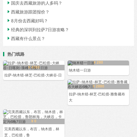

国庆去西藏旅游的人多吗？

西藏旅游跟团报价？

8月份去西藏好吗？

经典的深圳到拉萨7日游攻略？

西藏有什么景点？
热门线路
¥ 280
¥ 4360
纳木错一日游
拉萨-纳木错-林芝-巴松措-大峡谷-日
¥ 2880
拉萨-纳木错-林芝-巴松措-雅鲁藏布
大
¥ 0
完美西藏以东，布宫，纳木措，林
芝，巴松措，鲁