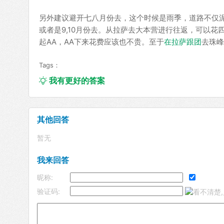
另外建议避开七八月份去，这个时候是雨季，道路不仅泥
或者是9,10月份去。从拉萨去大本营进行往返，可以
起AA，AA下来花费应该也不贵。至于
在拉萨跟团
去珠峰
Tags：
我有更好的答案

其他回答
暂无
我来回答
昵称:
验证码: