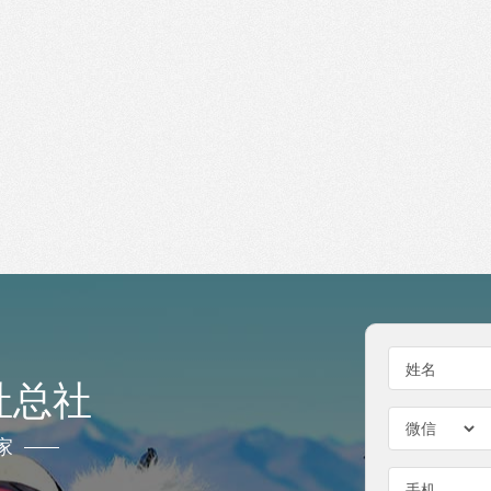
姓名
社总社
家
手机