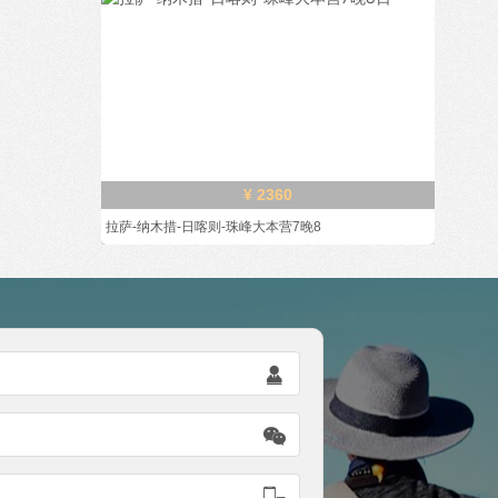
¥ 2360
拉萨-纳木措-日喀则-珠峰大本营7晚8


