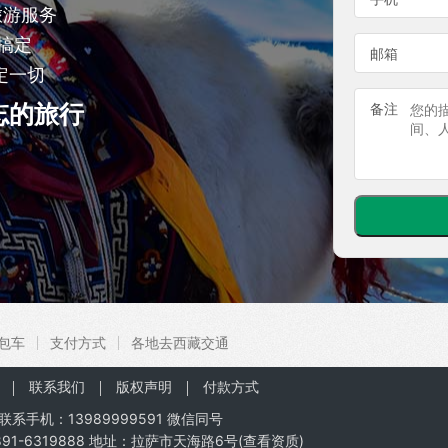
旅游服务
搞定
邮箱
定一切
忘的旅行
备注
包车
支付方式
各地去西藏交通
联系我们
版权声明
付款方式
联系手机：
13989999591
微信同号
91-6319888 地址：拉萨市天海路6号(
查看资质
)