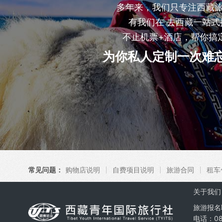
多年来，我们只专注西藏
有我们在 去西藏一站式
不止机票+酒店，帮你搞
为你私人定制一次难
常见问题：
购物店说明
自费项目说明
旅游合同
租车
关于我们
旅游报名
电话：08