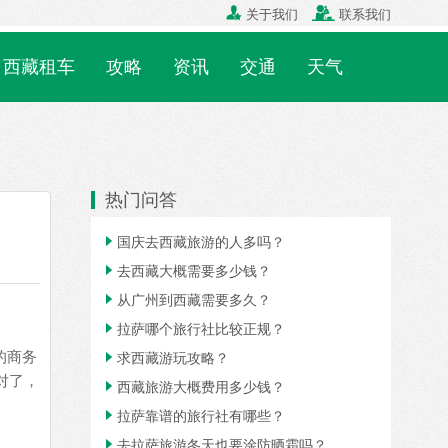


关于我们
联系我们
西藏租车
攻略
资讯
交通
天气
热门问答

国庆去西藏旅游的人多吗？

去西藏大概需要多少钱？

从广州到西藏需要多久？

拉萨哪个旅行社比较正规？
的商务

求西藏游玩攻略？
对了，

西藏旅游大概费用多少钱？

拉萨靠谱的旅行社有哪些？

去拉萨旅游冬天也要涂防晒霜吗？