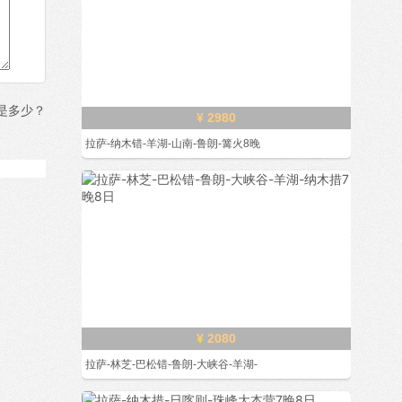
是多少？
¥ 2980
拉萨-纳木错-羊湖-山南-鲁朗-篝火8晚
¥ 2080
拉萨-林芝-巴松错-鲁朗-大峡谷-羊湖-