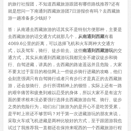
的旅行社报团，不知道西藏旅游跟团有哪些路线推荐?还有
就是想问一下南通到西藏旅游团7日游报价有吗？去西藏旅
游一趟准备多少钱好？
答：从南通去西藏旅游的话其实不是特别方便那种，主要是
去西藏旅游的话交通方式就那几个，
从南通到西藏
有着
4069.6公里的距离，可以选择飞机和火车两种大交通方
式，以及驾车，骑行、徒步前去。这些
南通到西藏游玩
的交
通方式，其实从南通到西藏游玩我都完全不建议徒步和骑
行、自驾进藏，讲真的，去西藏的路途遥远并且危险，大家
不要太过于盲目的相信网上一些徒步骑行进藏的攻略，他们
会刻意强调只有自驾骑行或者只有步行才是真正的去西藏旅
游，还会放骑行、步行所谓精神上的顿悟，实际上还有一路
的艰辛痛苦和疲惫到难以忍受的身体，所以大家不是有这方
面的要求根本没必要强行选择去西藏旅游自驾、骑行、徒步
之类的危险行为，咱们出门旅游为的是开心不是吃苦受累，
是平时上班还不够苦吗？对于第一次进藏游玩的朋友来说，
采取火车或飞机进藏是两种比较好的方式，至于跟团游我也
试过了我推荐我一直都还在保持来呢西的一个西藏旅游行程