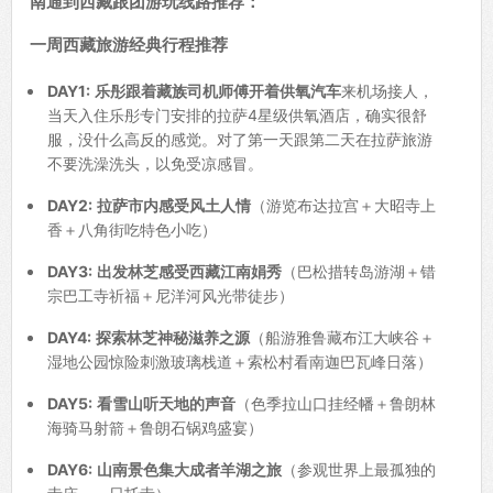
南通到西藏跟团游玩线路推荐：
一周西藏旅游经典行程推荐
DAY1:
乐彤跟着藏族司机师傅开着供氧汽车
来机场接人，
当天入住乐彤专门安排的拉萨4星级供氧酒店，确实很舒
服，没什么高反的感觉。对了第一天跟第二天在拉萨旅游
不要洗澡洗头，以免受凉感冒。
DAY2:
拉萨市内感受风土人情
（游览布达拉宫＋大昭寺上
香＋八角街吃特色小吃）
DAY3:
出发林芝感受西藏江南娟秀
（巴松措转岛游湖＋错
宗巴工寺祈福＋尼洋河风光带徒步）
DAY4:
探索林芝神秘滋养之源
（船游雅鲁藏布江大峡谷＋
湿地公园惊险刺激玻璃栈道＋索松村看南迦巴瓦峰日落）
DAY5:
看雪山听天地的声音
（色季拉山口挂经幡＋鲁朗林
海骑马射箭＋鲁朗石锅鸡盛宴）
DAY6:
山南景色集大成者羊湖之旅
（参观世界上最孤独的