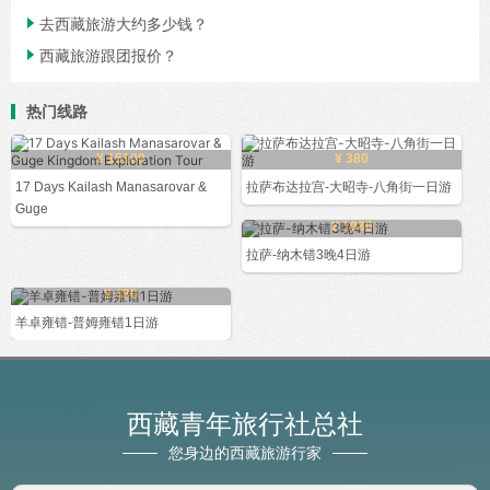

去西藏旅游大约多少钱？

西藏旅游跟团报价？
热门线路
¥ 15100
¥ 380
17 Days Kailash Manasarovar &
拉萨布达拉宫-大昭寺-八角街一日游
Guge
¥ 1080
拉萨-纳木错3晚4日游
¥ 480
羊卓雍错-普姆雍错1日游
西藏青年旅行社总社
您身边的西藏旅游行家