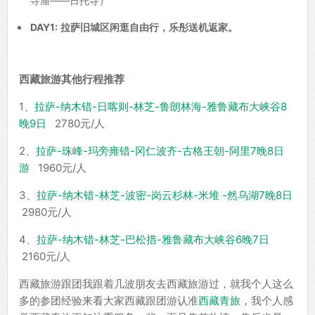
寺庙——日托寺）
DAY1:
拉萨旧城区闲逛自由行，乐彤送机返家。
西藏旅游其他行程推荐
1、
拉萨-纳木错-日喀则-林芝-鲁朗林海-雅鲁藏布大峡谷8
晚9日
2780元/人
2、
拉萨-珠峰-玛旁雍错-冈仁波齐-古格王朝-阿里7晚8日
游
1960元/人
3、
拉萨-纳木错-林芝-波密-岗云杉林-米堆 -然乌湖7晚8日
2980元/人
4、
拉萨-纳木错-林芝-巴松措-雅鲁藏布大峡谷6晚7日
2160元/人
西藏旅游跟团我跟着几波朋友去西藏旅游过，就我个人这么
多的参团经验来看大家西藏跟团游认准
西藏青旅
，我个人感