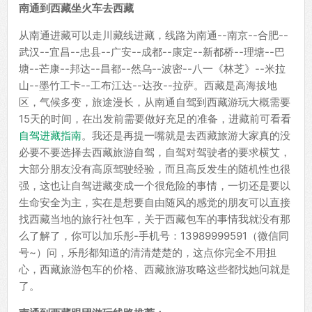
南通到西藏坐火车去西藏
从南通进藏可以走川藏线进藏，线路为南通--南京--合肥--
武汉--宜昌--忠县--广安--成都--康定--新都桥--理塘--巴
塘--芒康--邦达--昌都--然乌--波密--八一《林芝》--米拉
山--墨竹工卡--工布江达--达孜--拉萨。西藏是高海拔地
区，气候多变，旅途漫长，从南通自驾到西藏游玩大概需要
15天的时间，在出发前需要做好充足的准备，进藏前可看看
自驾进藏指南
。我还是再提一嘴就是去西藏旅游大家真的没
必要不要选择去西藏旅游自驾，自驾对驾驶者的要求横艾，
大部分朋友没有高原驾驶经验，而且高反发生的随机性也很
强，这也让自驾进藏变成一个很危险的事情，一切还是要以
生命安全为主，实在是想要自由随风的感觉的朋友可以直接
找西藏当地的旅行社包车，关于西藏包车的事情我就没有那
么了解了，你可以加乐彤-手机号：13989999591（微信同
号~）问，乐彤都知道的清清楚楚的，这点你完全不用担
心，西藏旅游包车的价格、西藏旅游攻略这些都找她问就是
了。