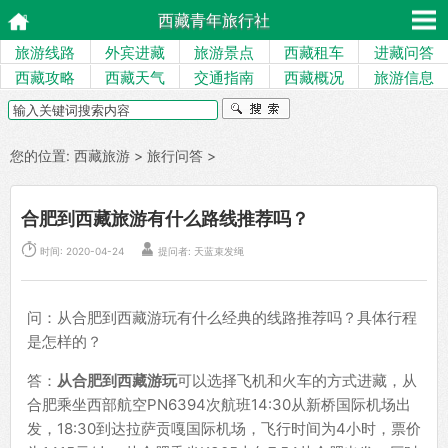
西藏青年旅行社
旅游线路
外宾进藏
旅游景点
西藏租车
进藏问答
西藏攻略
西藏天气
交通指南
西藏概况
旅游信息
您的位置:
西藏旅游
>
旅行问答
>
合肥到西藏旅游有什么路线推荐吗？


时间: 2020-04-24
提问者: 天蓝束发绳
问：从合肥到西藏游玩有什么经典的线路推荐吗？具体行程
是怎样的？
答：
从合肥到西藏游玩
可以选择飞机和火车的方式进藏，从
合肥乘坐西部航空PN6394次航班14:30从新桥国际机场出
发，18:30到达拉萨贡嘎国际机场，飞行时间为4小时，票价