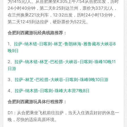
为1415元/人。从合肥乘坐K305上午7:54从合肥出发，历时
24小时40分钟，第二天8:25到达兰州，票价为337元/人，
在兰州换乘Z21次列车，12:32出发，历时24小时13分钟，
第二天12:45到达拉萨，硬卧票价为522元。
合肥到西藏游玩经典线路推荐：
1、
拉萨-纳木错-日喀则-林芝-鲁朗林海-雅鲁藏布大峡谷8
晚9日
2、
拉萨-纳木错-林芝-巴松措-大峡谷-日喀则-珠峰10晚11
日游
3、
拉萨-林芝-巴松措-大峡谷-日喀则-珠峰9晚10日游
4、
拉萨-纳木措-日喀则-珠峰大本营7晚8日
合肥到西藏游玩具体行程推荐：
D1：从合肥乘坐飞机前往拉萨，当天入住酒店好好的休息一
晚，尽快的适应高原环境。