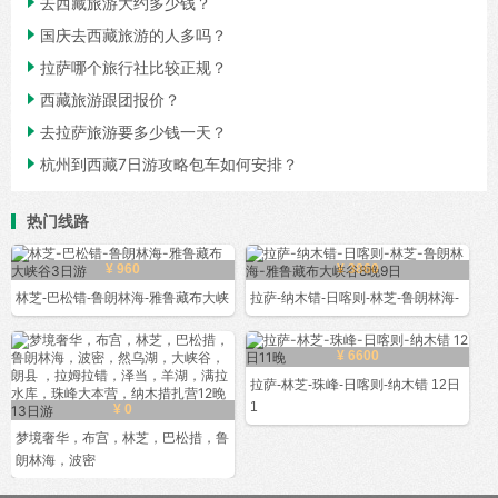

去西藏旅游大约多少钱？

国庆去西藏旅游的人多吗？

拉萨哪个旅行社比较正规？

西藏旅游跟团报价？

去拉萨旅游要多少钱一天？

杭州到西藏7日游攻略包车如何安排？
热门线路
¥ 960
¥ 3860
林芝-巴松错-鲁朗林海-雅鲁藏布大峡
拉萨-纳木错-日喀则-林芝-鲁朗林海-
¥ 6600
拉萨-林芝-珠峰-日喀则-纳木错 12日
1
¥ 0
梦境奢华，布宫，林芝，巴松措，鲁
朗林海，波密