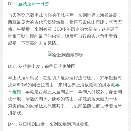
D2：
圣城拉萨一日游
当天游览充满虔诚信仰的圣城拉萨，来到世界上海拔最高，
西藏最庞大的古代宫堡建筑群，整座宫殿依山而建，气势宏
伟。午餐后，来到有着1300多年历史的大昭寺，这是建于
吐蕃王朝时期的最早的佛堂，随后可自行前去八角街看看，
感受一下西藏的人文风情。
D3：从拉萨出发，前往日喀则地区
早上从拉萨出发，在边防大厦办理好边防证后，乘车翻越海
拔4990米的冈巴拉雪山，来到世界上海拔最高的淡水湖
羊
卓雍错
，羊湖是西藏三大圣湖之一，羊湖叉口较多，像珊瑚
枝一般，清澈的湖水、巍峨的雪山、如洗的蓝天融为一体，
秀美如画的风景让人流连其中。而后乘坐前往前往卡若拉冰
川参观。
D4：从日喀则出发，来到珠穆朗玛峰参观