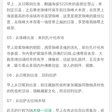
早上，从日喀则出发，翻越海拔5220米的嘉措拉雪山，来
到定日县，之后乘坐珠峰环保车前往珠峰大本营，在世界上
海拔最高的寺庙绒布寺遥望珠峰，这里是观赏珠峰的最佳位
置，在珠峰大本营看一场世界之巅的日落，享受唯我独尊之
殊荣。
D5：从珠峰出发，来到扎什伦布寺
早上迎着珠峰的朝阳，感受珠峰灵魂的洗礼，前往扎什伦布
寺参观，寺内香炉紫烟升腾,供佛灯闪烁,众佛尊容各异。大
殿里僧侣诵经井然有序；佛像前，信徒顶礼膜拜。五百多年
来，吸引着众多国内外佛教信徒、游人的朝拜、观瞻。
D6：从日喀则出发，回到拉萨
早上从日喀则出发，前往藏族民俗村参加藏族同胞独具特色
的民俗村活动，领略藏家文化，而后回到拉萨。
D7：从拉萨去往纳木错
此天的行程为纳
木错一日游
，早上在布达拉宫白塔集合，前